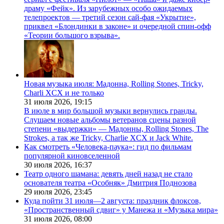
драму «Фейк». Из зарубежных особо ожидаемых
телепроектов — третий сезон сай-фая «Укрытие»,
приквел «Блондинки в законе» и очередной спин-офф
«Теории большого взрыва».
Новая музыка июля: Мадонна, Rolling Stones, Tricky,
Charli XCX и не только
31 июля 2026,
19:15
В июле в мир большой музыки вернулись гранды.
Слушаем новые альбомы ветеранов сцены разной
степени «выдержки» — Мадонны, Rolling Stones, The
Strokes, а так же Tricky, Charlie XCX и Jack White.
Как смотреть «Человека-паука»: гид по фильмам
популярной киновселенной
30 июля 2026,
16:37
Театр одного шамана: девять дней назад не стало
основателя театра «Особняк» Дмитрия Поднозова
29 июля 2026,
23:45
Куда пойти 31 июля—2 августа: праздник флоксов,
«Пространственный сдвиг» у Манежа и «Музыка мира»
31 июля 2026,
08:00