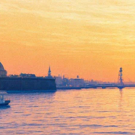
Кончита Вурст отказалась от
женского альтер-эго
26 апреля 2018,
11:37
Версия для печати
Австрийский певец Томас Нойвирт, более известный как
Кончита Вурст, отказался от этого эпатажного образа. Об этом
артист рассказал в интервью газете
The Independent
. По
словам Нойвирта, Кончита для него — пройденный этап,
который больше не доставляет удовольствия. Артист
наслаждается своим естественным образом — а заодно и тем,
что его никто не узнает на улицах, и он может проводить
время так, как ему нравится, не играя на потребу публике.
Отвечая на вопрос журналиста, почему амплуа дрэг-квин
(определение для мужчин-артистов, переодевающихся в
женское обличье) имеют столь большой потенциал, Томас