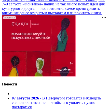
7–9 августа «Фонтанка» нашла не так много новых идей для
культурного досуга — но, возможно, самое время уделить
внимание ранее открытым выставкам или почитать книги.
РЕКЛАМА
Новости
07 августа 2026
- В Петербурге готовятся наблюдать
солнечное затмение — чтобы его увидеть, нужно
постараться