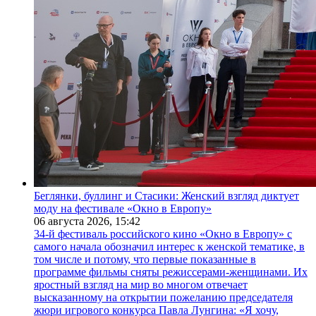
Беглянки, буллинг и Стасики: Женский взгляд диктует
моду на фестивале «Окно в Европу»
06 августа 2026,
15:42
34-й фестиваль российского кино «Окно в Европу» с
самого начала обозначил интерес к женской тематике, в
том числе и потому, что первые показанные в
программе фильмы сняты режиссерами-женщинами. Их
яростный взгляд на мир во многом отвечает
высказанному на открытии пожеланию председателя
жюри игрового конкурса Павла Лунгина: «Я хочу,