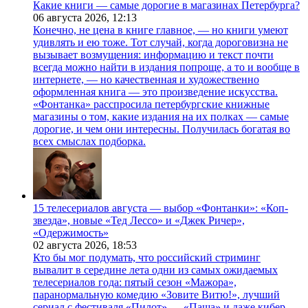
Какие книги — самые дорогие в магазинах Петербурга?
06 августа 2026,
12:13
Конечно, не цена в книге главное, — но книги умеют
удивлять и ею тоже. Тот случай, когда дороговизна не
вызывает возмущения: информацию и текст почти
всегда можно найти в издания попроще, а то и вообще в
интернете, — но качественная и художественно
оформленная книга — это произведение искусства.
«Фонтанка» расспросила петербургские книжные
магазины о том, какие издания на их полках — самые
дорогие, и чем они интересны. Получилась богатая во
всех смыслах подборка.
15 телесериалов августа — выбор «Фонтанки»: «Коп-
звезда», новые «Тед Лессо» и «Джек Ричер»,
«Одержимость»
02 августа 2026,
18:53
Кто бы мог подумать, что российский стриминг
вывалит в середине лета одни из самых ожидаемых
телесериалов года: пятый сезон «Мажора»,
паранормальную комедию «Зовите Витю!», лучший
сериал с фестиваля «Пилот» — «Паша» и даже кибер-