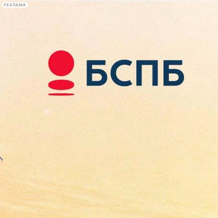
РЕКЛАМА
Афиша Plus
#телегид
Фонтанка.ру
Сегодня:
2026.08.09
14:10
Афиша Plus
кино
спектакли
выставки
концерты
лекции
книги
афиша плюс
новости
+