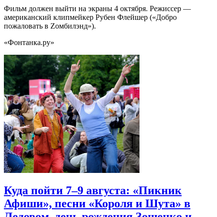
Фильм должен выйти на экраны 4 октября. Режиссер —
американский клипмейкер Рубен Флейшер («Добро
пожаловать в Zомбилэнд»).
«Фонтанка.ру»
Куда пойти 7–9 августа: «Пикник
Афиши», песни «Короля и Шута» в
Ледовом, день рождения Зощенко и