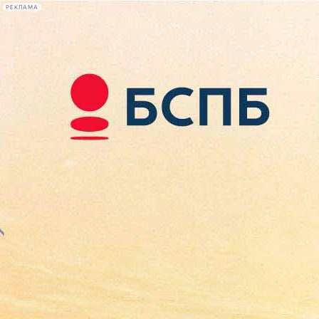
РЕКЛАМА
Афиша Plus
#телегид
Фонтанка.ру
Сегодня:
2026.08.10
05:43
Афиша Plus
кино
спектакли
выставки
концерты
лекции
книги
афиша плюс
новости
+