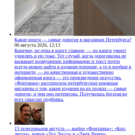
Какие книги — самые дорогие в магазинах Петербурга?
06 августа 2026,
12:13
Конечно, не цена в книге главное, — но книги умеют
удивлять и ею тоже. Тот случай, когда дороговизна не
вызывает возмущения: информацию и текст почти
всегда можно найти в издания попроще, а то и вообще в
интернете, — но качественная и художественно
оформленная книга — это произведение искусства.
«Фонтанка» расспросила петербургские книжные
магазины о том, какие издания на их полках — самые
дорогие, и чем они интересны. Получилась богатая во
всех смыслах подборка.
15 телесериалов августа — выбор «Фонтанки»: «Коп-
звезда», новые «Тед Лессо» и «Джек Ричер»,