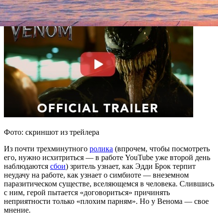
Фото: скриншот из трейлера
Из почти трехминутного
ролика
(впрочем, чтобы посмотреть
его, нужно исхитриться — в работе YouTube уже второй день
наблюдаются
сбои
) зритель узнает, как Эдди Брок терпит
неудачу на работе, как узнает о симбиоте — внеземном
паразитическом существе, вселяющемся в человека. Слившись
с ним, герой пытается «договориться» причинять
неприятности только «плохим парням». Но у Венома — свое
мнение.