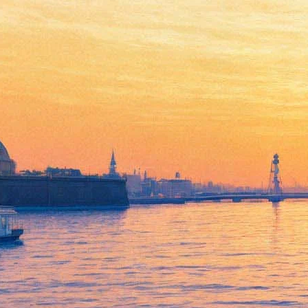
В Тома Харди вселился
симбиот: вышел трейлер
«Венома»
24 апреля 2018,
11:50
Версия для печати
Один из спин-оффов «Человека-паука» — история персонажа
комиксов Marvel репортера Эдди Брока, превратившегося в
инопланетное существо Веном—, — явлен фанатам этой
киновселенной. Пока в формате трейлера, премьера которого
состоялась в рамках фестиваля CinemaCon в США.
Главную роль в картине исполняет Том Харди («Безумный
Макс: Дорога ярости», «Выживший»), а его подругу —
Мишель Уильямс, недавно блеснувшая ролью невестки Пола
Гетти в картине «Все деньги мира».