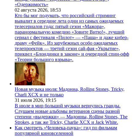
«Одержимость»
02 августа 2026,
18:53
Кто бы мог подумать, что российский стриминг
вывалит в середине лета одни из самых ожидаемых
телесериалов года: пятый сезон «Мажора»,
паранормальную комедию «Зовите Витю!», лучший
сериал с фестиваля «Пилот» — «Паша» и даже кибер-
драму «Фейк». Из зарубежных особо ожидаемых
телепроектов — третий сезон сай-фая «Укрытие»,
приквел «Блондинки в законе» и очередной спин-офф
«Теории большого взрыва».
Новая музыка июля: Мадонна, Rolling Stones, Tricky,
Charli XCX и не только
31 июля 2026,
19:15
В июле в мир большой музыки вернулись гранды.
Слушаем новые альбомы ветеранов сцены разной
степени «выдержки» — Мадонны, Rolling Stones, The
Strokes, а так же Tricky, Charlie XCX и Jack White.
Как смотреть «Человека-паука»: гид по фильмам
популярной киновселенной