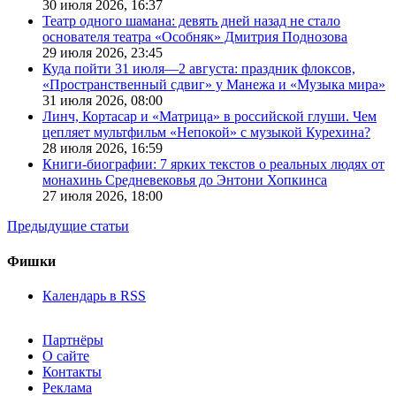
30 июля 2026,
16:37
Театр одного шамана: девять дней назад не стало
основателя театра «Особняк» Дмитрия Поднозова
29 июля 2026,
23:45
Куда пойти 31 июля—2 августа: праздник флоксов,
«Пространственный сдвиг» у Манежа и «Музыка мира»
31 июля 2026,
08:00
Линч, Кортасар и «Матрица» в российской глуши. Чем
цепляет мультфильм «Непокой» с музыкой Курехина?
28 июля 2026,
16:59
Книги-биографии: 7 ярких текстов о реальных людях от
монахинь Средневековья до Энтони Хопкинса
27 июля 2026,
18:00
Предыдущие статьи
Фишки
Календарь в RSS
Партнёры
О сайте
Контакты
Реклама