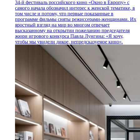
34-й фестиваль российского кино «Окно в Европу» с
самого начала обозначил интерес к женской тематике, в
том числе и потому, что первые показанные в
программе фильмы сняты режиссерами-женщинами. Их
яростный взгляд на мир во многом отвечает
высказанному на открытии пожеланию председателя
жюри игрового конкурса Павла Лунгина: «Я хочу,
чтобы мы увидели дикое, непредсказуемое кино».