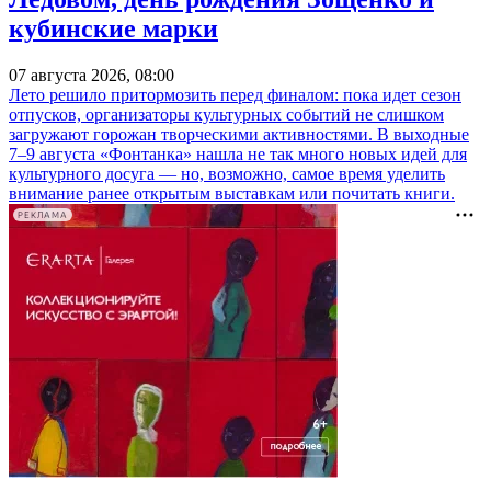
кубинские марки
07 августа 2026, 08:00
Лето решило притормозить перед финалом: пока идет сезон
отпусков, организаторы культурных событий не слишком
загружают горожан творческими активностями. В выходные
7–9 августа «Фонтанка» нашла не так много новых идей для
культурного досуга — но, возможно, самое время уделить
внимание ранее открытым выставкам или почитать книги.
РЕКЛАМА