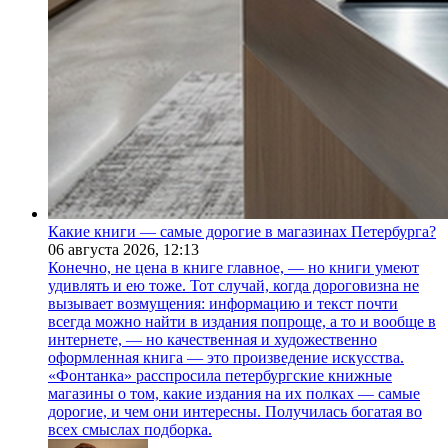
Какие книги — самые дорогие в магазинах Петербурга?
06 августа 2026,
12:13
Конечно, не цена в книге главное, — но книги умеют
удивлять и ею тоже. Тот случай, когда дороговизна не
вызывает возмущения: информацию и текст почти
всегда можно найти в издания попроще, а то и вообще в
интернете, — но качественная и художественно
оформленная книга — это произведение искусства.
«Фонтанка» расспросила петербургские книжные
магазины о том, какие издания на их полках — самые
дорогие, и чем они интересны. Получилась богатая во
всех смыслах подборка.