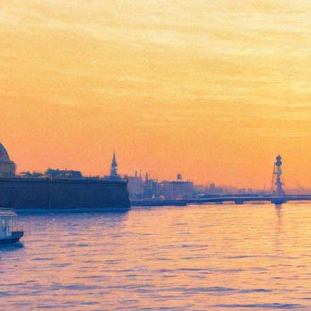
Кинопродюсеры рассказали,
кто воскресит «Оно»
13 апреля 2018,
17:46
Версия для печати
Киностудия New Line готовится к выпуску продолжения
хоррора «Оно». В проекте, выход которого намечен на 2019
год, могут поучаствовать актёры Билл Хейдер (сериал
«Барри») и Джеймс МакЭвой («Сплит», «Грязь», «Люди
Икс»). Они присоединятся к уже участвовавшим в «Оно»-1
Джессике Честейни («Интерстеллар») и Биллу Скаргарду
(«Хемлок Гроув»).
Об этом сообщает издание
The Hollywood Reporter
.
Режиссёрское кресло сохранит за собой Андрес Мускетти,
сценаристом останется Гари Доберман. При этом стало
известно и распределение ролей: Билл Скарсгард сыграет