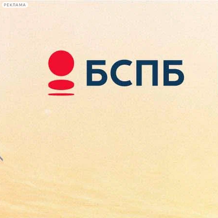
РЕКЛАМА
Афиша Plus
#телегид
Фонтанка.ру
Сегодня:
2026.08.08
21:12
Афиша Plus
кино
спектакли
выставки
концерты
лекции
книги
афиша плюс
новости
+