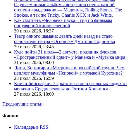
Слушаем новые альбомы ветеранов сцены разной
степени «выдержки» — Мадонны, Rolling Stones, The
Strokes, а так же Tricky, Charlie XCX и Jack White.
Как смотреть «Человека-паука»: гид по фильмам
популярной киновселенной
30 июля 2026,
16:37
Театр одного шамана: девять дней назад не стало
основателя театра «Особняк» Дмитрия Поднозова
29 июля 2026,
23:45
Куда пойти 31 июля—2 августа: праздник флоксов,
«Пространственный сдвиг» у Манежа и «Музыка мира»
31 июля 2026,
08:00
Линч, Кортасар и «Матрица» в российской глуши. Чем
цепляет мультфильм «Непокой» с музыкой Курехина?
28 июля 2026,
16:59
Книги-биографии: 7 ярких текстов о реальных людях от
монахинь Средневековья до Энтони Хопкинса
27 июля 2026,
18:00
Предыдущие статьи
Фишки
Календарь в RSS