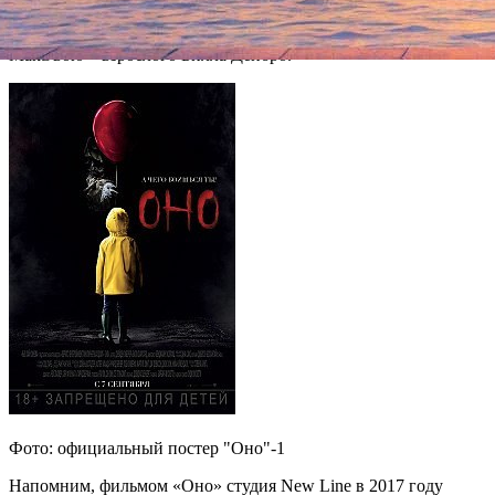
Пеннивайза, Честейни – выросшую Беверли. Хейдеру
предложили исполнить роль выросшего Ричи Тозиера,
МакЭвою – взрослого Билла Денбро.
Фото: официальный постер "Оно"-1
Напомним, фильмом «Оно» студия New Line в 2017 году