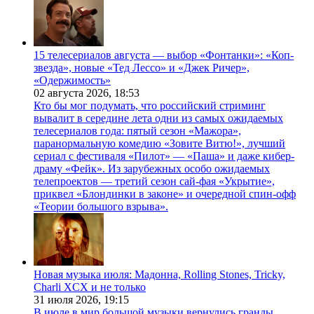
15 телесериалов августа — выбор «Фонтанки»: «Коп-
звезда», новые «Тед Лессо» и «Джек Ричер»,
«Одержимость»
02 августа 2026,
18:53
Кто бы мог подумать, что российский стриминг
вывалит в середине лета одни из самых ожидаемых
телесериалов года: пятый сезон «Мажора»,
паранормальную комедию «Зовите Витю!», лучший
сериал с фестиваля «Пилот» — «Паша» и даже кибер-
драму «Фейк». Из зарубежных особо ожидаемых
телепроектов — третий сезон сай-фая «Укрытие»,
приквел «Блондинки в законе» и очередной спин-офф
«Теории большого взрыва».
Новая музыка июля: Мадонна, Rolling Stones, Tricky,
Charli XCX и не только
31 июля 2026,
19:15
В июле в мир большой музыки вернулись гранды.