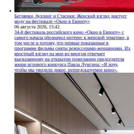
Беглянки, буллинг и Стасики: Женский взгляд диктует
моду на фестивале «Окно в Европу»
06 августа 2026,
15:42
34-й фестиваль российского кино «Окно в Европу» с
самого начала обозначил интерес к женской тематике, в
том числе и потому, что первые показанные в
программе фильмы сняты режиссерами-женщинами. Их
яростный взгляд на мир во многом отвечает
высказанному на открытии пожеланию председателя
жюри игрового конкурса Павла Лунгина: «Я хочу,
чтобы мы увидели дикое, непредсказуемое кино».