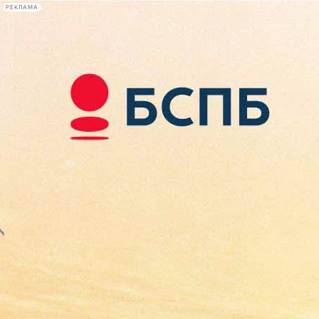
РЕКЛАМА
Афиша Plus
#телегид
Фонтанка.ру
Сегодня:
2026.08.08
07:29
Афиша Plus
кино
спектакли
выставки
концерты
лекции
книги
афиша плюс
новости
+