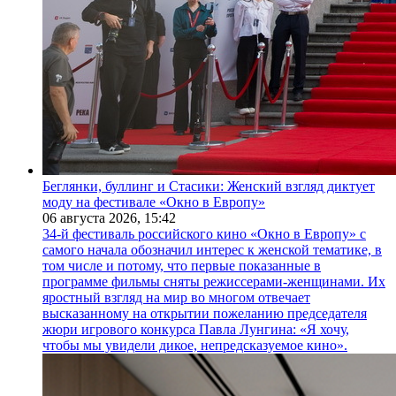
Беглянки, буллинг и Стасики: Женский взгляд диктует
моду на фестивале «Окно в Европу»
06 августа 2026,
15:42
34-й фестиваль российского кино «Окно в Европу» с
самого начала обозначил интерес к женской тематике, в
том числе и потому, что первые показанные в
программе фильмы сняты режиссерами-женщинами. Их
яростный взгляд на мир во многом отвечает
высказанному на открытии пожеланию председателя
жюри игрового конкурса Павла Лунгина: «Я хочу,
чтобы мы увидели дикое, непредсказуемое кино».