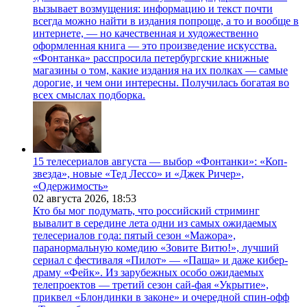
вызывает возмущения: информацию и текст почти
всегда можно найти в издания попроще, а то и вообще в
интернете, — но качественная и художественно
оформленная книга — это произведение искусства.
«Фонтанка» расспросила петербургские книжные
магазины о том, какие издания на их полках — самые
дорогие, и чем они интересны. Получилась богатая во
всех смыслах подборка.
15 телесериалов августа — выбор «Фонтанки»: «Коп-
звезда», новые «Тед Лессо» и «Джек Ричер»,
«Одержимость»
02 августа 2026,
18:53
Кто бы мог подумать, что российский стриминг
вывалит в середине лета одни из самых ожидаемых
телесериалов года: пятый сезон «Мажора»,
паранормальную комедию «Зовите Витю!», лучший
сериал с фестиваля «Пилот» — «Паша» и даже кибер-
драму «Фейк». Из зарубежных особо ожидаемых
телепроектов — третий сезон сай-фая «Укрытие»,
приквел «Блондинки в законе» и очередной спин-офф