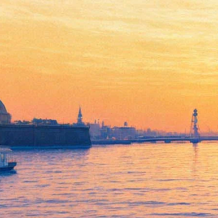
«Гоголь. Вий» выпил кровь
конкурентов по кинопрокату
09 апреля 2018,
11:16
Версия для печати
Отечественный детектив с элементами ужастика
«Гоголь.
Вий»
стал лидером проката по результатам минувшего
уикенда. С 5 по 8 апреля картина собрала 201 миллион рублей
в российских
кинокассах
, следует из данных Единой
федеральной автоматизированной информационной системы
сведений о показах фильмов (ЕАИС).
Картина является продолжением вышедшего в 2017 году
фильма
«Гоголь. Начало»
. Писарь из Петербурга Николай
Гоголь расследует в селе Диканька преступления загадочного
Тёмного всадника, который убивает местных девушек. На
помощь Гоголю приходят доктор-алкоголик, кузнец,