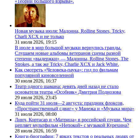
«Теории большого взрыва».
Новая музыка июля: Мадонна, Rolling Stones, Tricky,
Charli XCX и не только
31 июля 2026,
19:15
В июле в мир большой музыки вернулись гранды.
Слушаем новые альбомы ветеранов сцены разной
степени «выдержки» — Мадонны, Rolling Stones, The
Strokes, а так же Tricky, Charlie XCX и Jack White.
Как смотреть «Человека-паука»: гид по фильмам
популярной киновселенной
30 июля 2026,
16:37
Театр одного шамана: девять дней назад не стало
основателя театра «Особняк» Дмитрия Поднозова
29 июля 2026,
23:45
Куда пойти 31 июля—2 августа: праздник флоксов,
«Пространственный сдвиг» у Манежа и «Музыка мира»
31 июля 2026,
08:00
Линч, Кортасар и «Матрица» в российской глуши. Чем
цепляет мультфильм «Непокой» с музыкой Курехина?
28 июля 2026,
16:59
Книги-биографии: 7 ярких текстов о реальных людях от