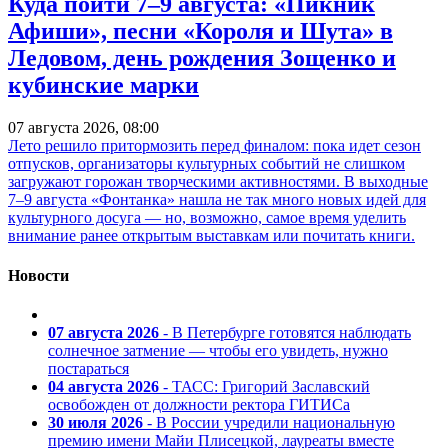
Куда пойти 7–9 августа: «Пикник
Афиши», песни «Короля и Шута» в
Ледовом, день рождения Зощенко и
кубинские марки
07 августа 2026, 08:00
Лето решило притормозить перед финалом: пока идет сезон
отпусков, организаторы культурных событий не слишком
загружают горожан творческими активностями. В выходные
7–9 августа «Фонтанка» нашла не так много новых идей для
культурного досуга — но, возможно, самое время уделить
внимание ранее открытым выставкам или почитать книги.
Новости
07 августа 2026
- В Петербурге готовятся наблюдать
солнечное затмение — чтобы его увидеть, нужно
постараться
04 августа 2026
- ТАСС: Григорий Заславский
освобожден от должности ректора ГИТИСа
30 июля 2026
- В России учредили национальную
премию имени Майи Плисецкой, лауреаты вместе