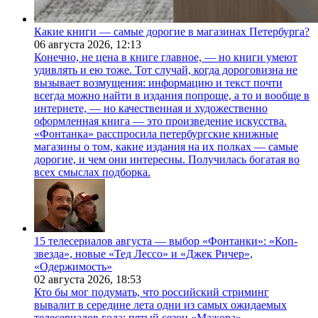
Какие книги — самые дорогие в магазинах Петербурга?
06 августа 2026,
12:13
Конечно, не цена в книге главное, — но книги умеют
удивлять и ею тоже. Тот случай, когда дороговизна не
вызывает возмущения: информацию и текст почти
всегда можно найти в издания попроще, а то и вообще в
интернете, — но качественная и художественно
оформленная книга — это произведение искусства.
«Фонтанка» расспросила петербургские книжные
магазины о том, какие издания на их полках — самые
дорогие, и чем они интересны. Получилась богатая во
всех смыслах подборка.
15 телесериалов августа — выбор «Фонтанки»: «Коп-
звезда», новые «Тед Лессо» и «Джек Ричер»,
«Одержимость»
02 августа 2026,
18:53
Кто бы мог подумать, что российский стриминг
вывалит в середине лета одни из самых ожидаемых
телесериалов года: пятый сезон «Мажора»,