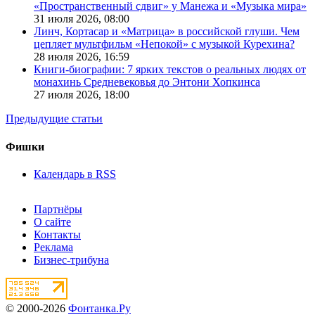
«Пространственный сдвиг» у Манежа и «Музыка мира»
31 июля 2026,
08:00
Линч, Кортасар и «Матрица» в российской глуши. Чем
цепляет мультфильм «Непокой» с музыкой Курехина?
28 июля 2026,
16:59
Книги-биографии: 7 ярких текстов о реальных людях от
монахинь Средневековья до Энтони Хопкинса
27 июля 2026,
18:00
Предыдущие статьи
Фишки
Календарь в RSS
Партнёры
О сайте
Контакты
Реклама
Бизнес-трибуна
© 2000-2026
Фонтанка.Ру