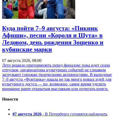
Куда пойти 7–9 августа: «Пикник
Афиши», песни «Короля и Шута» в
Ледовом, день рождения Зощенко и
кубинские марки
07 августа 2026, 08:00
Лето решило притормозить перед финалом: пока идет сезон
отпусков, организаторы культурных событий не слишком
загружают горожан творческими активностями. В выходные
7–9 августа «Фонтанка» нашла не так много новых идей для
культурного досуга — но, возможно, самое время уделить
внимание ранее открытым выставкам или почитать книги.
Новости
07 августа 2026
- В Петербурге готовятся наблюдать