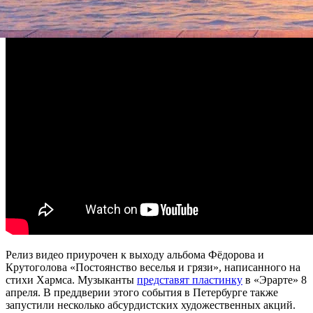
Релиз видео приурочен к выходу альбома Фёдорова и
Крутоголова «Постоянство веселья и грязи», написанного на
стихи Хармса. Музыканты
представят пластинку
в «Эрарте» 8
апреля. В преддверии этого события в Петербурге также
запустили несколько абсурдистских художественных акций.