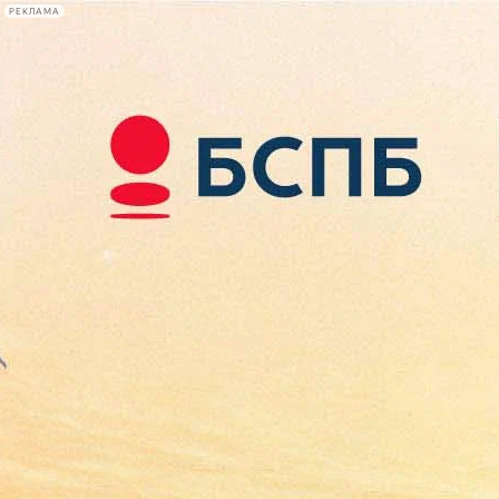
РЕКЛАМА
Афиша Plus
#телегид
Фонтанка.ру
Сегодня:
2026.08.09
17:18
Афиша Plus
кино
спектакли
выставки
концерты
лекции
книги
афиша плюс
новости
+