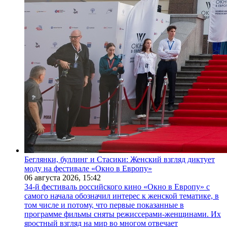
Беглянки, буллинг и Стасики: Женский взгляд диктует
моду на фестивале «Окно в Европу»
06 августа 2026,
15:42
34-й фестиваль российского кино «Окно в Европу» с
самого начала обозначил интерес к женской тематике, в
том числе и потому, что первые показанные в
программе фильмы сняты режиссерами-женщинами. Их
яростный взгляд на мир во многом отвечает