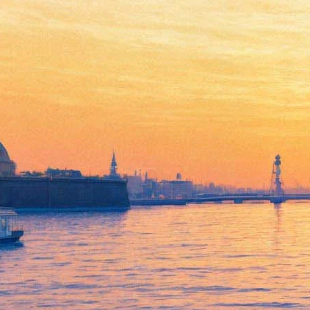
Лидер «АукцЫона» спрятал
Хармса в новом клипе
06 апреля 2018,
16:10
Версия для печати
Группа «Федоров и Крузенштерн», в которую входят лидер
«АукцЫона» Леонид Федоров и израильский рок-музыкант
Игорь Крутоголов, выложила в Сети новый клип «Гвидон».
Чёрно-белое видео показывает историю скитаний молодого
немного абсурдного персонажа, путешествующего по
сумрачному, холодному и сюрреалистичному Петербургу.
Главную роль исполнил Женя Анисимов, актёр театров
DEREVO, AXE и «Такого театра». То там, то тут персонаж
оставляет мешки с изображением хохочущего над жизнью
Даниила Хармса. Текст песни основан на драматической
поэме Хармса «Гвидон», написанной в конце 1930 года.