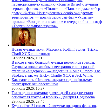
паранормальную комедию «Зовите Витю!», лучший
сериал с фестиваля «Пилот» — «Паша» и даже кибер-
драму «Фейк». Из зарубежных особо ожидаемых
телепроектов — третий сезон сай-фая «Укрытие»,
приквел «Блондинки в законе» и очередной спин-офф
«Теории большого взрыва».
Новая музыка июля: Мадонна, Rolling Stones, Tricky,
Charli XCX и не только
31 июля 2026,
19:15
В июле в мир большой музыки вернулись гранды.
Слушаем новые альбомы ветеранов сцены разной
степени «выдержки» — Мадонны, Rolling Stones, The
Strokes, а так же Tricky, Charlie XCX и Jack White.
Как смотреть «Человека-паука»: гид по фильмам
популярной киновселенной
30 июля 2026,
16:37
Театр одного шамана: девять дней назад не стало
основателя театра «Особняк» Дмитрия Поднозова
29 июля 2026,
23:45
Куда пойти 31 июля—2 августа: праздник флоксов,