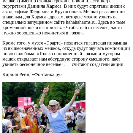
мешков (именно столько треков в новой пластинке) с
портретами Даниила Хармса. В них будут спрятаны диски с
автографами Фёдорова и Крутоголова. Мешки расставят по
знаковым для Хармса адресам, которые можно узнать на
специально запущенном сайте hahahaharms.ru. Здесь во тьме
кромешной значится призыв: «Чтобы найти веселье, часто
нужно хорошенько покопаться в грязи».
Кроме того, у музея «Эрарта» появится гигантская пирамида
из вышеозначенных мешков, откуда будут звучать композиции
нового альбома. «Только наполненный грязью и мусором
мешок открывает нам абсурдную сторону смешного, даёт
увидеть бесконечное веселье», — считают создатели акции.
Кирилл Рейн, «Фонтанка.ру»