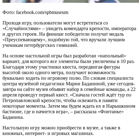
Фото: facebook.com/spbmuseum
Проходя игру, пользователи могут встретиться со
«Случайностями» – увидеть комендарта крепости, императора
и других героев. На финише победители получат медаль
«Преуспевающему», подобную той, что вручали лучшим
ученикам петербургских гимназий.
На основе настольной игры был разработан «напольный»
вариант, для которого все элементы были увеличены в 10 раз.
Благодаря этому участники квеста, передвигая фигуры
высотой около одного метра, получают возможность
буквально ходить по игровому полю. По словам специалиста
центра музейной педагогики Марии Баданиной, уже сегодня-
завтра на сайте музея объявят набор в семейные команды, а 22
апреля проведут первый квест. «Сначала гостей ждёт тур по
Петропавловской крепости, чтобы освежить в памяти
некоторые моменты. Затем мы будем ждать их в Нарышкином
бастионе, где и начнется игра», – рассказала «Фонтанке»
Баданина.
Настольную игру можно приобрести в музее, а также в
книжных, интернет- и игровых магазинах.