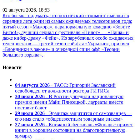
02 августа 2026, 18:53
Кто бы мог подумать, что российский стриминг вывалит в
середине лета одни из самых ожидаемых телесериалов года:
пятый сезон «Мажора», паранормальную комедию «Зовите
Витю!», лучший сериал с фестиваля «Пилот» — «Паша» и
даже кибер-драму «Фейк». Из зарубежных особо ожидаемых
телепроектов — третий сезон сай-фая «Укрытие», приквел
«Блондинки в законе» и очередной спин-офф «Теории
большого взрыва».
Новости
04 августа 2026
- ТАСС: Григорий Заславский
освобожден от должности ректора ГИТИСа
30 июля 2026
- В России учредили национальную
премию имени Майи Плисецкой, лауреаты вместе
поставят балет
29 июля 2026
- Эрмитаж защитится от самозванцев —
его имя стало «общеизвестным товарным знаком»
27 июля 2026
- Книжный фестиваль «Фонарь» примет
книги в хорошем состоянии на благотворительную
ярмарку