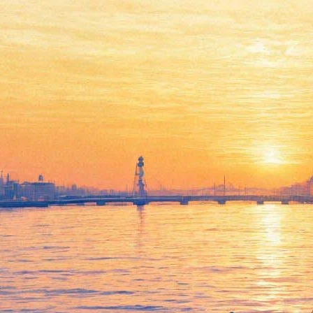
Вышла настольная игра о
Петропавловской крепости
03 апреля 2018,
14:07
Версия для печати
Музей истории Петербурга выпустил настольную игру
«Большая прогулка по Заячьему острову и Петропавловской
крепости». Выполняя задания и отвечая на вопросы, дети и
взрослые узнают, где находилась первая петербургская аптека,
а где хранились ключи от вражеских городов. Игроки
познакомятся со знаменитыми архитектурными памятниками,
расположенными на территории острова, узнают о тайнах и
легендах Петропавловской крепости, об историях, связанных
с узниками крепостной тюрьмы и многом другом.