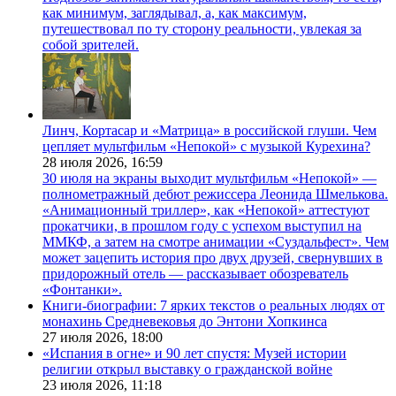
как минимум, заглядывал, а, как максимум,
путешествовал по ту сторону реальности, увлекая за
собой зрителей.
Линч, Кортасар и «Матрица» в российской глуши. Чем
цепляет мультфильм «Непокой» с музыкой Курехина?
28 июля 2026,
16:59
30 июля на экраны выходит мультфильм «Непокой» —
полнометражный дебют режиссера Леонида Шмелькова.
«Анимационный триллер», как «Непокой» аттестуют
прокатчики, в прошлом году с успехом выступил на
ММКФ, а затем на смотре анимации «Суздальфест». Чем
может зацепить история про двух друзей, свернувших в
придорожный отель — рассказывает обозреватель
«Фонтанки».
Книги-биографии: 7 ярких текстов о реальных людях от
монахинь Средневековья до Энтони Хопкинса
27 июля 2026,
18:00
«Испания в огне» и 90 лет спустя: Музей истории
религии открыл выставку о гражданской войне
23 июля 2026,
11:18