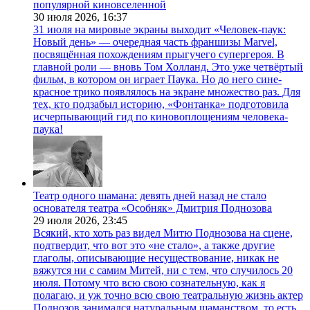
популярной киновселенной
30 июля 2026,
16:37
31 июля на мировые экраны выходит «Человек-паук:
Новый день» — очередная часть франшизы Marvel,
посвящённая похождениям прыгучего супергероя. В
главной роли — вновь Том Холланд. Это уже четвёртый
фильм, в котором он играет Паука. Но до него сине-
красное трико появлялось на экране множество раз. Для
тех, кто подзабыл историю, «Фонтанка» подготовила
исчерпывающий гид по киновоплощениям человека-
паука!
Театр одного шамана: девять дней назад не стало
основателя театра «Особняк» Дмитрия Поднозова
29 июля 2026,
23:45
Всякий, кто хоть раз видел Митю Поднозова на сцене,
подтвердит, что вот это «не стало», а также другие
глаголы, описывающие несуществование, никак не
вяжутся ни с самим Митей, ни с тем, что случилось 20
июля. Потому что всю свою сознательную, как я
полагаю, и уж точно всю свою театральную жизнь актер
Поднозов занимался натуральным шаманством, то есть,