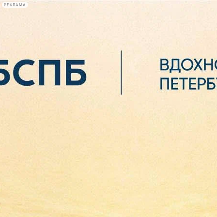
РЕКЛАМА
Афиша Plus
#телегид
Фонтанка.ру
Сегодня:
2026.08.06
09:53
Афиша Plus
кино
спектакли
выставки
концерты
лекции
книги
афиша плюс
новости
+