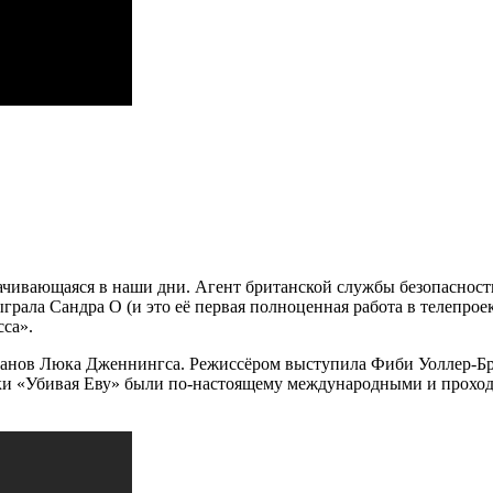
ачивающаяся в наши дни. Агент британской службы безопасности
грала Сандра О (и это её первая полноценная работа в телепро
сса».
анов Люка Дженнингса. Режиссёром выступила Фиби Уоллер-Бр
и «Убивая Еву» были по-настоящему международными и проходи