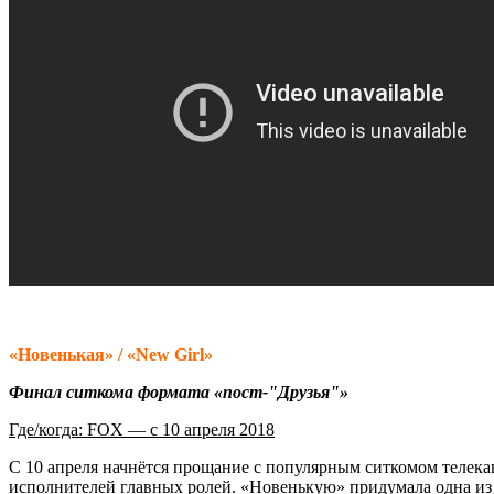
«Новенькая» / «New Girl»
Финал ситкома формата «пост-"Друзья"»
Где/когда: FOX — с 10 апреля 2018
С 10 апреля начнётся прощание с популярным ситкомом телека
исполнителей главных ролей. «Новенькую» придумала одна из с