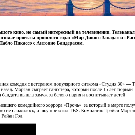
ого кино, но самый интересный на телевидении. Телеканал
тинговые проекты прошлого года: «Мир Дикого Запада» и «Р
 Пабло Пикассо с Антонио Бандерасом.
анная комедия с ветераном популярного ситкома «Студия 30» —
 назад. Морган сыграет гангстера, который после 15 лет тюрьм
 бандита вышла замуж за белого парня и воспитывает детей.
мевшего комедийного хоррора «Прочь», за который в марте по
X, но не сложилось, и шоу приютил TBS. Компанию Трэйси Морг
 Райан Гол.