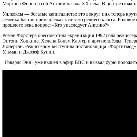
Моргана Форстера об Англии начала XX века. В центре сюжета
Уилкоксы — богатые капиталисты: это вокруг них теперь крути
семейка Бастов принадлежат к низам среднего класса. Родовое п
прошлого века вопрос: «Кто унаследует Англию?».
Роман Форстера обессмертила экранизация 1992 года режиссё
Энтони Хопкинс, Хелена Бонэм Картер и другие звёзды. Тепер
Лонерган. Режиссёром выступила постановщица «Фортитьюд» 
Ульман и Джозеф Куинн.
«Говардс Энд» уже вышел в эфир BBC и вызвал бурю положител