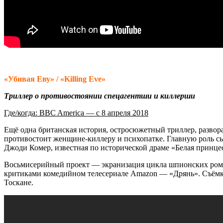
«Убивая Еву» / «Killing Eve»
Триллер о противостоянии спецагентши и киллерши
Где/когда: BBC America — с 8 апреля 2018
Ещё одна британская история, остросюжетный триллер, развор
противостоит женщине-киллеру и психопатке. Главную роль сы
Джоди Комер, известная по исторической драме «Белая принце
Восьмисерийный проект — экранизация цикла шпионских ром
критиками комедийном телесериале Amazon — «Дрянь». Съёмк
Тоскане.