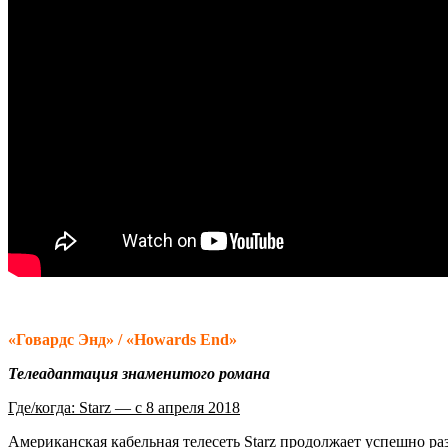
«Говардс Энд» / «Howards End»
Телеадаптация знаменитого романа
Где/когда: Starz — с 8 апреля 2018
Американская кабельная телесеть Starz продолжает успешно р