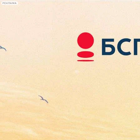
РЕКЛАМА
Афиша Plus
#телегид
Фонтанка.ру
Сегодня:
2026.08.08
19:30
Афиша Plus
кино
спектакли
выставки
концерты
лекции
книги
афиша плюс
новости
+