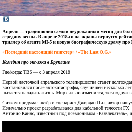
Апрель — традиционно самый неурожайный месяц для больш
середину весны. В апреле 2018-го на экраны вернутся рей
триллер об агенте MI-5 и новую биографическую драму про
«Последний настоящий гангстер» / «The Last O.G.»
Комедия про экс-зэка в Бруклине
Где/когда: TBS — с 3 апреля 2018
Первой ласточкой апрельского телепиршества станет долгожд
восстановился после автокатастрофы, случившей несколько лет
пытается наладить жизнь. Мир сильно изменился, экс-подружка
Ситком придумал актёр и сценарист Джордан Пил, автор нашу
Изначально проект разрабатывался для кабельной телесети F
Антонио Кайлс, известный под псевдонимом «Развлекатель», и