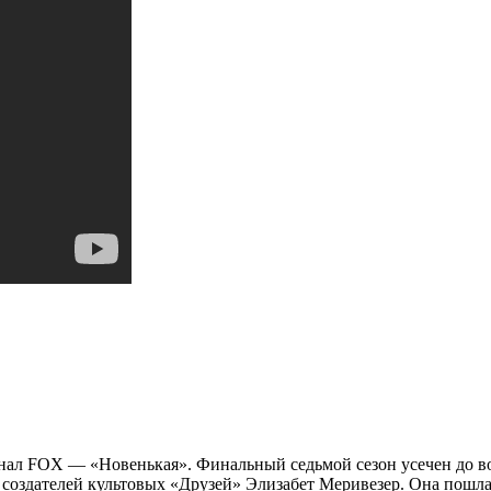
нал FOX — «Новенькая». Финальный седьмой сезон усечен до во
оздателей культовых «Друзей» Элизабет Меривезер. Она пошла по