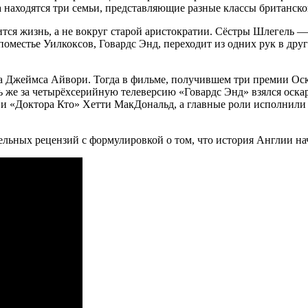
 находятся три семьи, представляющие разные классы британско
тся жизнь, а не вокруг старой аристократии. Сёстры Шлегель —
оместье Уилкоксов, Говардс Энд, переходит из одних рук в други
ра Джеймса Айвори. Тогда в фильме, получившем три премии Ос
ь же за четырёхсерийную телеверсию «Говардс Энд» взялся оск
и «Доктора Кто» Хетти МакДональд, а главные роли исполнил
ьных рецензий с формулировкой о том, что история Англии нач