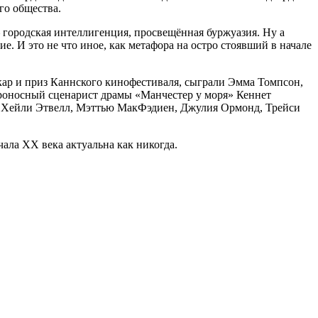
го общества.
 городская интеллигенция, просвещённая буржуазия. Ну а
е. И это не что иное, как метафора на остро стоявший в начале
кар и приз Каннского кинофестиваля, сыграли Эмма Томпсон,
ароносный сценарист драмы «Манчестер у моря» Кеннет
и Хейли Этвелл, Мэттью МакФэдиен, Джулия Ормонд, Трейси
ала XX века актуальна как никогда.