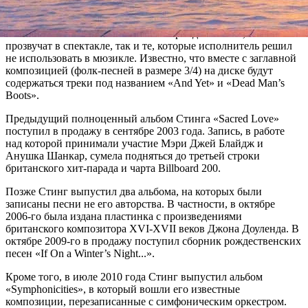
Стинг работал над саундтреком для постановки на
протяжении трех лет. В альбом «The Last Ship» войдут песни,
сочиненные и записанные в этот период — как те, что
прозвучат в спектакле, так и те, которые исполнитель решил
не использовать в мюзикле. Известно, что вместе с заглавной
композицией (фолк-песней в размере 3/4) на диске будут
содержаться треки под названием «And Yet» и «Dead Man’s
Boots».
Предыдущий полноценный альбом Стинга «Sacred Love»
поступил в продажу в сентябре 2003 года. Запись, в работе
над которой принимали участие Мэри Джей Блайдж и
Анушка Шанкар, сумела подняться до третьей строки
британского хит-парада и чарта Billboard 200.
Позже Стинг выпустил два альбома, на которых были
записаны песни не его авторства. В частности, в октябре
2006-го была издана пластинка с произведениями
британского композитора XVI-XVII веков Джона Доуленда. В
октябре 2009-го в продажу поступил сборник рождественских
песен «If On a Winter’s Night...».
Кроме того, в июле 2010 года Стинг выпустил альбом
«Symphonicities», в который вошли его известные
композиции, перезаписанные с симфоническим оркестром.