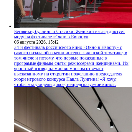
Беглянки, буллинг и Стасики: Женский взгляд диктует
моду на фестивале «Окно в Европу»
06 августа 2026,
15:42
34-й фестиваль российского кино «Окно в Европу» с
самого начала обозначил интерес к женской тематике, в
том числе и потому, что первые показанные в
программе фильмы сняты режиссерами-женщинами. Их
яростный взгляд на мир во многом отвечает
высказанному на открытии пожеланию председателя
жюри игрового конкурса Павла Лунгина: «Я хочу,
чтобы мы увидели дикое, непредсказуемое кино».