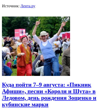
Источник:
Лента.ру
Куда пойти 7–9 августа: «Пикник
Афиши», песни «Короля и Шута» в
Ледовом, день рождения Зощенко и
кубинские марки