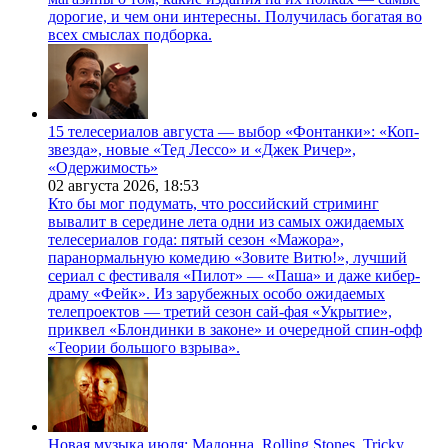
дорогие, и чем они интересны. Получилась богатая во
всех смыслах подборка.
15 телесериалов августа — выбор «Фонтанки»: «Коп-
звезда», новые «Тед Лессо» и «Джек Ричер»,
«Одержимость»
02 августа 2026,
18:53
Кто бы мог подумать, что российский стриминг
вывалит в середине лета одни из самых ожидаемых
телесериалов года: пятый сезон «Мажора»,
паранормальную комедию «Зовите Витю!», лучший
сериал с фестиваля «Пилот» — «Паша» и даже кибер-
драму «Фейк». Из зарубежных особо ожидаемых
телепроектов — третий сезон сай-фая «Укрытие»,
приквел «Блондинки в законе» и очередной спин-офф
«Теории большого взрыва».
Новая музыка июля: Мадонна, Rolling Stones, Tricky,