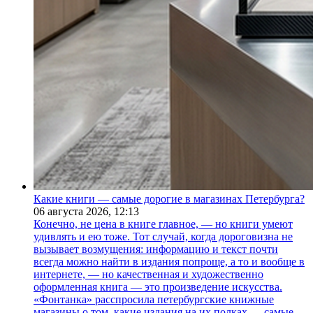
Какие книги — самые дорогие в магазинах Петербурга?
06 августа 2026,
12:13
Конечно, не цена в книге главное, — но книги умеют
удивлять и ею тоже. Тот случай, когда дороговизна не
вызывает возмущения: информацию и текст почти
всегда можно найти в издания попроще, а то и вообще в
интернете, — но качественная и художественно
оформленная книга — это произведение искусства.
«Фонтанка» расспросила петербургские книжные
магазины о том, какие издания на их полках — самые