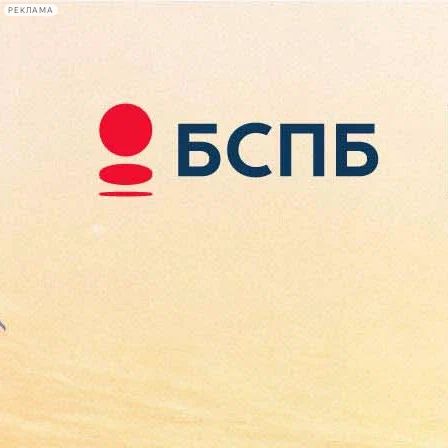
РЕКЛАМА
Афиша Plus
#телегид
Фонтанка.ру
Сегодня:
2026.08.09
12:09
Афиша Plus
кино
спектакли
выставки
концерты
лекции
книги
афиша плюс
новости
+