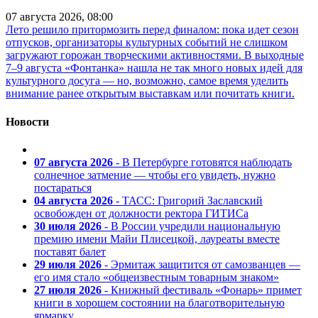
07 августа 2026, 08:00
Лето решило притормозить перед финалом: пока идет сезон
отпусков, организаторы культурных событий не слишком
загружают горожан творческими активностями. В выходные
7–9 августа «Фонтанка» нашла не так много новых идей для
культурного досуга — но, возможно, самое время уделить
внимание ранее открытым выставкам или почитать книги.
Новости
07 августа 2026
- В Петербурге готовятся наблюдать
солнечное затмение — чтобы его увидеть, нужно
постараться
04 августа 2026
- ТАСС: Григорий Заславский
освобожден от должности ректора ГИТИСа
30 июля 2026
- В России учредили национальную
премию имени Майи Плисецкой, лауреаты вместе
поставят балет
29 июля 2026
- Эрмитаж защитится от самозванцев —
его имя стало «общеизвестным товарным знаком»
27 июля 2026
- Книжный фестиваль «Фонарь» примет
книги в хорошем состоянии на благотворительную
ярмарку