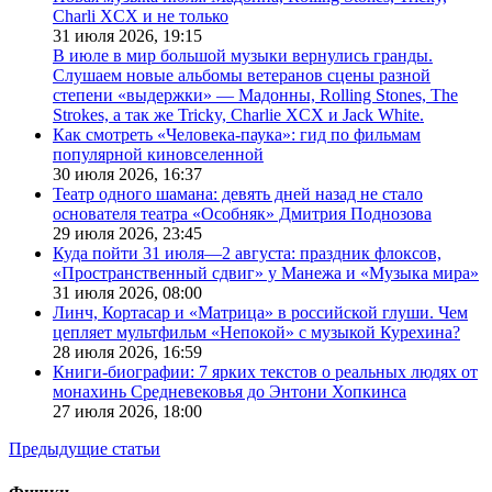
Charli XCX и не только
31 июля 2026,
19:15
В июле в мир большой музыки вернулись гранды.
Слушаем новые альбомы ветеранов сцены разной
степени «выдержки» — Мадонны, Rolling Stones, The
Strokes, а так же Tricky, Charlie XCX и Jack White.
Как смотреть «Человека-паука»: гид по фильмам
популярной киновселенной
30 июля 2026,
16:37
Театр одного шамана: девять дней назад не стало
основателя театра «Особняк» Дмитрия Поднозова
29 июля 2026,
23:45
Куда пойти 31 июля—2 августа: праздник флоксов,
«Пространственный сдвиг» у Манежа и «Музыка мира»
31 июля 2026,
08:00
Линч, Кортасар и «Матрица» в российской глуши. Чем
цепляет мультфильм «Непокой» с музыкой Курехина?
28 июля 2026,
16:59
Книги-биографии: 7 ярких текстов о реальных людях от
монахинь Средневековья до Энтони Хопкинса
27 июля 2026,
18:00
Предыдущие статьи