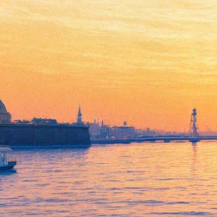
Стинг выпустит первый
оригинальный альбом за 10
лет
04 июня 2013,
12:54
Версия для печати
24 сентября 2013 года Стинг выпустит первый студийный
альбом с новыми песнями за 10 лет, сообщается на
официальном сайте музыканта.
Пластинка будет называться «The Last Ship». На ее выпуск
Стинга вдохновила работа над одноименным мюзиклом.
Предполагается, что премьера постановки состоится на
Бродвее в 2014 году. События в спектакле будут
разворачиваться в 1980-х в Уоллсенде, на родине исполнителя.