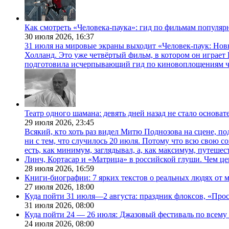
Как смотреть «Человека-паука»: гид по фильмам популя
30 июля 2026,
16:37
31 июля на мировые экраны выходит «Человек-паук: Нов
Холланд. Это уже четвёртый фильм, в котором он играет 
подготовила исчерпывающий гид по киновоплощениям ч
Театр одного шамана: девять дней назад не стало основа
29 июля 2026,
23:45
Всякий, кто хоть раз видел Митю Поднозова на сцене, по
ни с тем, что случилось 20 июля. Потому что всю свою 
есть, как минимум, заглядывал, а, как максимум, путешест
Линч, Кортасар и «Матрица» в российской глуши. Чем ц
28 июля 2026,
16:59
Книги-биографии: 7 ярких текстов о реальных людях от
27 июля 2026,
18:00
Куда пойти 31 июля—2 августа: праздник флоксов, «Про
31 июля 2026,
08:00
Куда пойти 24 — 26 июля: Джазовый фестиваль по всему
24 июля 2026,
08:00