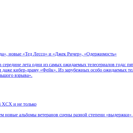
зда», новые «Тед Лессо» и «Джек Ричер», «Одержимость»
в середине лета одни из самых ожидаемых телесериалов года: 
 даже кибер-драму «Фейк». Из зарубежных особо ожидаемых тел
льшого взрыва».
li XCX и не только
новые альбомы ветеранов сцены разной степени «выдержки» — Мад