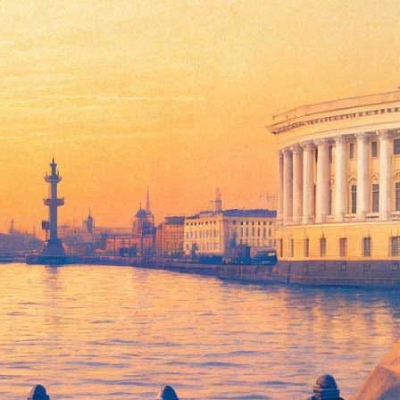
а Табакова.
р Мединский. Чиновника поддержало и правительство
на посту главы МХТ им. Чехова станет
Сергей Женовач
.
 2018 года
. Ему было 82 года.