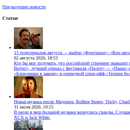
Предыдущие новости
Статьи
15 телесериалов августа — выбор «Фонтанки»: «Коп-зве
02 августа 2026,
18:53
Кто бы мог подумать, что российский стриминг вывалит 
Витю!», лучший сериал с фестиваля «Пилот» — «Паша» и
«Блондинки в законе» и очередной спин-офф «Теории бо
Новая музыка июля: Мадонна, Rolling Stones, Tricky, Char
31 июля 2026,
19:15
В июле в мир большой музыки вернулись гранды. Слушаем 
XCX и Jack White.