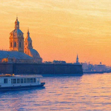
Владимиру Машкову предложи
23 марта 2018,
22:21
Версия для печати
Актер и режиссер Владимир Машков может возглавить театр «Та
Как пишет 23 марта
«Газета.ру»
со ссылкой на РИА «Новости»,
Москвы. Сам актер заявил, что примет решение, «если это буде
Напомним, художественный руководитель МХТ имени Чехова и