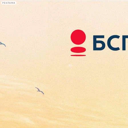
РЕКЛАМА
Афиша Plus
#телегид
Фонтанка.ру
Сегодня:
2026.08.06
20:04
Афиша Plus
кино
спектакли
выставки
концерты
лекции
книги
афиша плюс
новости
+