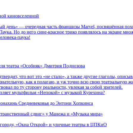
рной киновселенной
ый день» — очередная часть франшизы Marvel, посвящённая пох
Паука. Но до него сине-красное трико появлялось на экране мно
еловека-паука!
теля театра «Особняк» Дмитрия Поднозова
дтвердит, что вот это «не стало», а также другие глаголы, опи
сознательную, как я полагаю, и уж точно всю свою театральную 
вовал по ту сторону реальности, увлекая за собой зрителей.
епляет мультфильм «Непокой» с музыкой Курехина?
 монахинь Средневековья до Энтони Хопкинса
странственный сдвиг» у Манежа и «Музыка мира»
 городу, «Окна Открой» и уличные театры в ЦПКиО