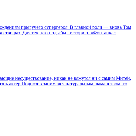
ождениям прыгучего супергероя. В главной роли — вновь Том
жество раз. Для тех, кто подзабыл историю, «Фонтанка»
сывающие несуществование, никак не вяжутся ни с самим Митей,
жизнь актер Поднозов занимался натуральным шаманством, то