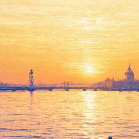
ли возглавить «Табакерку»
бакерка», который остался без руководителя после смерти Олег
 такое предложение Машкову сделал министр культуры Владими
т необходимо». Ранее стало известно, что преемником Табакова 
 «Табакерки», актёр и режиссёр Олег Табаков
скончался в марте