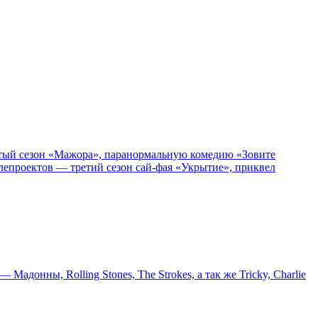
пятый сезон «Мажора», паранормальную комедию «Зовите
епроектов — третий сезон сай-фая «Укрытие», приквел
онны, Rolling Stones, The Strokes, а так же Tricky, Charlie