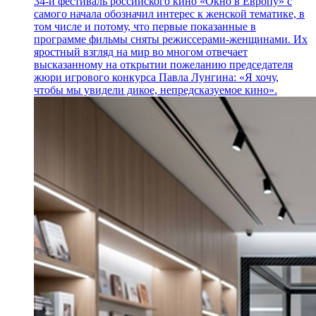
34-й фестиваль российского кино «Окно в Европу» с
самого начала обозначил интерес к женской тематике, в
том числе и потому, что первые показанные в
программе фильмы сняты режиссерами-женщинами. Их
яростный взгляд на мир во многом отвечает
высказанному на открытии пожеланию председателя
жюри игрового конкурса Павла Лунгина: «Я хочу,
чтобы мы увидели дикое, непредсказуемое кино».