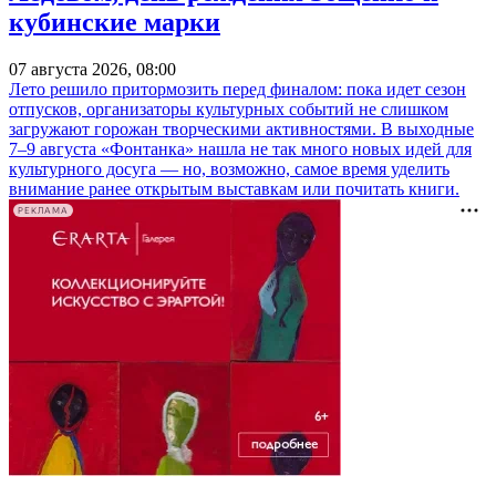
кубинские марки
07 августа 2026, 08:00
Лето решило притормозить перед финалом: пока идет сезон
отпусков, организаторы культурных событий не слишком
загружают горожан творческими активностями. В выходные
7–9 августа «Фонтанка» нашла не так много новых идей для
культурного досуга — но, возможно, самое время уделить
внимание ранее открытым выставкам или почитать книги.
РЕКЛАМА