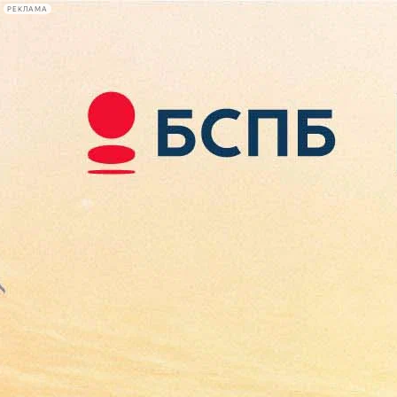
РЕКЛАМА
Афиша Plus
#телегид
Фонтанка.ру
Сегодня:
2026.08.09
16:17
Афиша Plus
кино
спектакли
выставки
концерты
лекции
книги
афиша плюс
новости
+