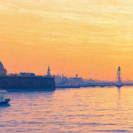
В МХТ отменяют спектакли
в связи со смертью Табакова
12 марта 2018,
20:03
Версия для печати
Московский художественный театр объявил траур — с 12 по
15 марта отменены все спектакли, зрителям предлагают
вернуть билеты.
Напомним, 15 марта в МХТ пройдет прощание с Олегом
Табаковым, который был художественным руководителем
коллектива. Похороны пройдут в тот же день на
Новодевичьем кладбище.
Народный артист СССР Олег Табаков скончался 12 марта в
Москве после продолжительной болезни.
«Фонтанка»
предлагает вспомнить
лучшие роли актера и рассказывает о