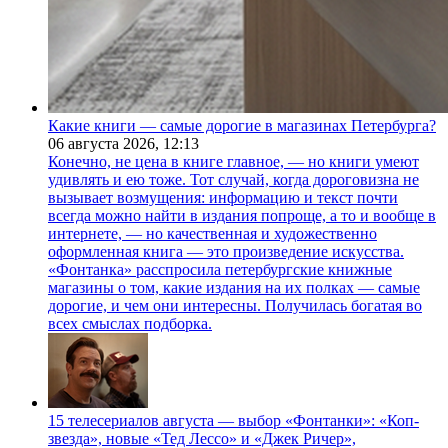
Какие книги — самые дорогие в магазинах Петербурга?
06 августа 2026,
12:13
Конечно, не цена в книге главное, — но книги умеют
удивлять и ею тоже. Тот случай, когда дороговизна не
вызывает возмущения: информацию и текст почти
всегда можно найти в издания попроще, а то и вообще в
интернете, — но качественная и художественно
оформленная книга — это произведение искусства.
«Фонтанка» расспросила петербургские книжные
магазины о том, какие издания на их полках — самые
дорогие, и чем они интересны. Получилась богатая во
всех смыслах подборка.
15 телесериалов августа — выбор «Фонтанки»: «Коп-
звезда», новые «Тед Лессо» и «Джек Ричер»,