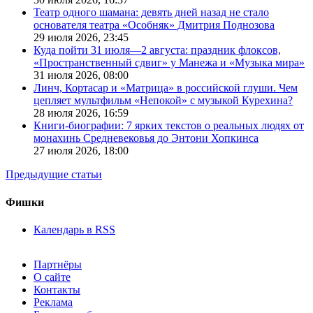
Театр одного шамана: девять дней назад не стало
основателя театра «Особняк» Дмитрия Поднозова
29 июля 2026,
23:45
Куда пойти 31 июля—2 августа: праздник флоксов,
«Пространственный сдвиг» у Манежа и «Музыка мира»
31 июля 2026,
08:00
Линч, Кортасар и «Матрица» в российской глуши. Чем
цепляет мультфильм «Непокой» с музыкой Курехина?
28 июля 2026,
16:59
Книги-биографии: 7 ярких текстов о реальных людях от
монахинь Средневековья до Энтони Хопкинса
27 июля 2026,
18:00
Предыдущие статьи
Фишки
Календарь в RSS
Партнёры
О сайте
Контакты
Реклама