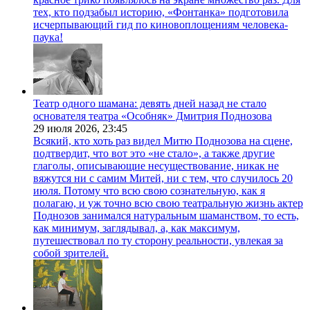
тех, кто подзабыл историю, «Фонтанка» подготовила
исчерпывающий гид по киновоплощениям человека-
паука!
Театр одного шамана: девять дней назад не стало
основателя театра «Особняк» Дмитрия Поднозова
29 июля 2026,
23:45
Всякий, кто хоть раз видел Митю Поднозова на сцене,
подтвердит, что вот это «не стало», а также другие
глаголы, описывающие несуществование, никак не
вяжутся ни с самим Митей, ни с тем, что случилось 20
июля. Потому что всю свою сознательную, как я
полагаю, и уж точно всю свою театральную жизнь актер
Поднозов занимался натуральным шаманством, то есть,
как минимум, заглядывал, а, как максимум,
путешествовал по ту сторону реальности, увлекая за
собой зрителей.