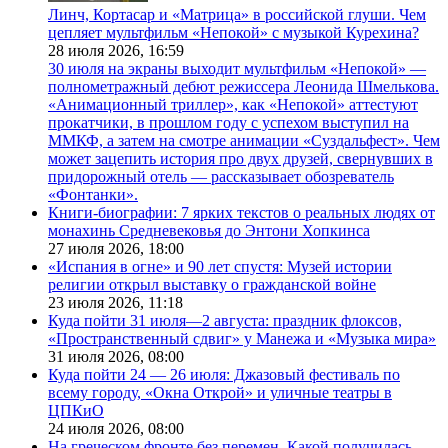
Линч, Кортасар и «Матрица» в российской глуши. Чем
цепляет мультфильм «Непокой» с музыкой Курехина?
28 июля 2026,
16:59
30 июля на экраны выходит мультфильм «Непокой» —
полнометражный дебют режиссера Леонида Шмелькова.
«Анимационный триллер», как «Непокой» аттестуют
прокатчики, в прошлом году с успехом выступил на
ММКФ, а затем на смотре анимации «Суздальфест». Чем
может зацепить история про двух друзей, свернувших в
придорожный отель — рассказывает обозреватель
«Фонтанки».
Книги-биографии: 7 ярких текстов о реальных людях от
монахинь Средневековья до Энтони Хопкинса
27 июля 2026,
18:00
«Испания в огне» и 90 лет спустя: Музей истории
религии открыл выставку о гражданской войне
23 июля 2026,
11:18
Куда пойти 31 июля—2 августа: праздник флоксов,
«Пространственный сдвиг» у Манежа и «Музыка мира»
31 июля 2026,
08:00
Куда пойти 24 — 26 июля: Джазовый фестиваль по
всему городу, «Окна Открой» и уличные театры в
ЦПКиО
24 июля 2026,
08:00
На греческом фронте без перемен. Какой получилась