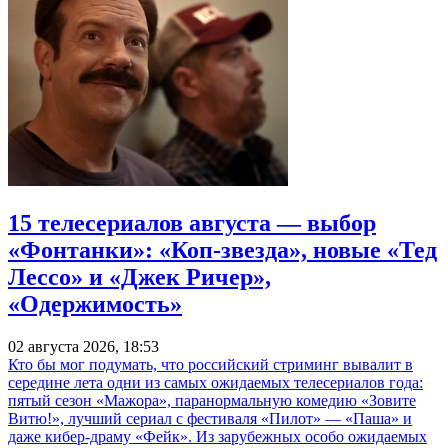
15 телесериалов августа — выбор
«Фонтанки»: «Коп-звезда», новые «Тед
Лессо» и «Джек Ричер»,
«Одержимость»
02 августа 2026, 18:53
Кто бы мог подумать, что российский стриминг вывалит в
середине лета одни из самых ожидаемых телесериалов года:
пятый сезон «Мажора», паранормальную комедию «Зовите
Витю!», лучший сериал с фестиваля «Пилот» — «Паша» и
даже кибер-драму «Фейк». Из зарубежных особо ожидаемых