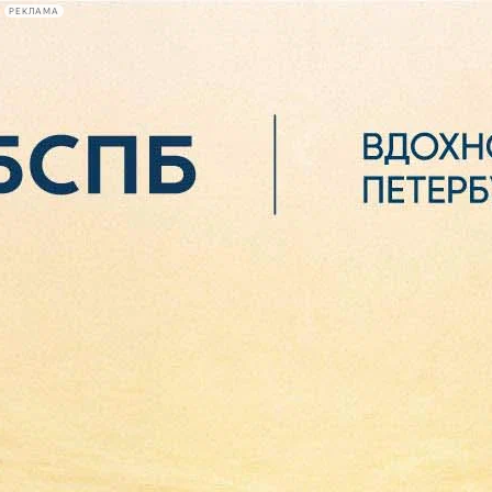
РЕКЛАМА
Афиша Plus
#телегид
Фонтанка.ру
Сегодня:
2026.08.06
09:52
Афиша Plus
кино
спектакли
выставки
концерты
лекции
книги
афиша плюс
новости
+