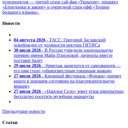
телепроектов — третий сезон сай-фая «Укрытие», приквел
«Блондинки в законе» и очередной спин-офф «Теории
большого взрыва».
Новости
04 августа 2026
- ТАСС: Григорий Заславский
освобожден от должности ректора ГИТИСа
30 июля 2026
- В России учредили национальную
премию имени Майи Плисецкой, лауреаты вместе
поставят балет
29 июля 2026
- Эрмитаж защитится от самозванцев —
его имя стало «общеизвестным товарным знаком»
27 июля 2026
- Книжный фестиваль «Фонарь» примет
книги в хорошем состоянии на благотворительную
ярмарку
27 июля 2026
- «Царское Село» зовет тезок императриц
бесплатно посетить музейные маршруты
Предыдущие новости
Статьи