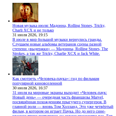
Новая музыка июля: Мадонна, Rolling Stones, Tricky,
Charli XCX и не только
31 июля 2026,
19:15
В июле в мир большой музыки вернулись гранды.
Слушаем новые альбомы ветеранов сцены разной
степени «выдержки» — Мадонны, Rolling Stones, The
Strokes, а так же Tricky, Charlie XCX и Jack White.
Как смотреть «Человека-паука»: гид по фильмам
популярной киновселенной
30 июля 2026,
16:37
31 июля на мировые экраны выходит «Человек-паук:
Новый день» — очередная часть франшизы Marvel,
посвящённая похождениям прыгучего супергероя. В
главной роли — вновь Том Холланд. Это уже четвёртый
фильм, в котором он играет Паука. Но до него сине-
красное трико появлялось на экране множество раз. Для