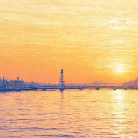
«А я посуду помыл»:
«Ленинград» выпустил к 8
марта клип про