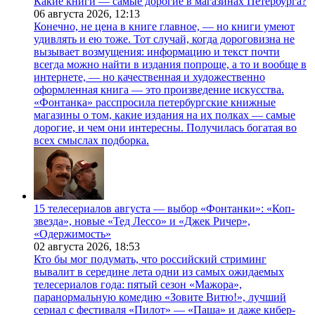
Какие книги — самые дорогие в магазинах Петербурга?
06 августа 2026,
12:13
Конечно, не цена в книге главное, — но книги умеют
удивлять и ею тоже. Тот случай, когда дороговизна не
вызывает возмущения: информацию и текст почти
всегда можно найти в издания попроще, а то и вообще в
интернете, — но качественная и художественно
оформленная книга — это произведение искусства.
«Фонтанка» расспросила петербургские книжные
магазины о том, какие издания на их полках — самые
дорогие, и чем они интересны. Получилась богатая во
всех смыслах подборка.
15 телесериалов августа — выбор «Фонтанки»: «Коп-
звезда», новые «Тед Лессо» и «Джек Ричер»,
«Одержимость»
02 августа 2026,
18:53
Кто бы мог подумать, что российский стриминг
вывалит в середине лета одни из самых ожидаемых
телесериалов года: пятый сезон «Мажора»,
паранормальную комедию «Зовите Витю!», лучший
сериал с фестиваля «Пилот» — «Паша» и даже кибер-