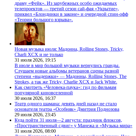
драму «Фейк». Из зарубежных особо ожидаемых
телепроектов — третий сезон сай-фая «Укрытие»,
приквел «Блондинки в законе» и очередной спин-офф
«Теории большого взрыва».
Новая музыка июля: Мадонна, Rolling Stones, Tricky,
Charli XCX и не только
31 июля 2026,
19:15
В июле в мир большой музыки вернулись гранды.
Слушаем новые альбомы ветеранов сцены разной
степени «выдержки» — Мадонны, Rolling Stones, The
Strokes, а так же Tricky, Charlie XCX и Jack White.
Как смотреть «Человека-паука»: гид по фильмам
популярной киновселенной
30 июля 2026,
16:37
Театр одного шамана: девять дней назад не стало
основателя театра «Особняк» Дмитрия Поднозова
29 июля 2026,
23:45
Куда пойти 31 июля—2 августа: праздник флоксов,
«Пространственный сдвиг» у Манежа и «Музыка мира»
31 июля 2026,
08:00