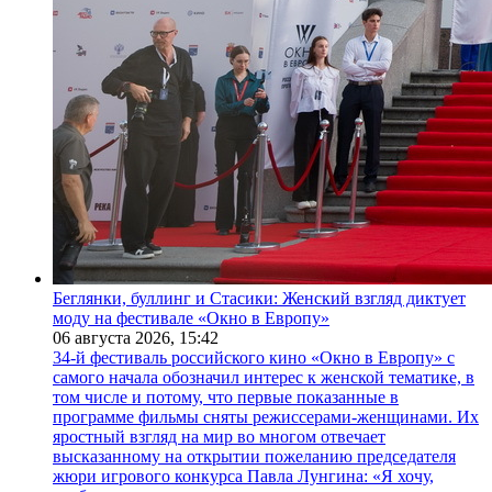
Беглянки, буллинг и Стасики: Женский взгляд диктует
моду на фестивале «Окно в Европу»
06 августа 2026,
15:42
34-й фестиваль российского кино «Окно в Европу» с
самого начала обозначил интерес к женской тематике, в
том числе и потому, что первые показанные в
программе фильмы сняты режиссерами-женщинами. Их
яростный взгляд на мир во многом отвечает
высказанному на открытии пожеланию председателя
жюри игрового конкурса Павла Лунгина: «Я хочу,