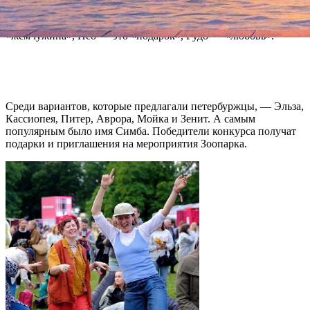
Наиболее привлекательной для администрации оказалась идея
с африканскими именами. На языке суахили Лулу означает
«жемчужина», Нео — это «подарок», Рудо — «любовь».
Среди вариантов, которые предлагали петербуржцы, — Эльза,
Кассиопея, Питер, Аврора, Мойка и Зенит. А самым
популярным было имя Симба. Победители конкурса получат
подарки и приглашения на мероприятия Зоопарка.