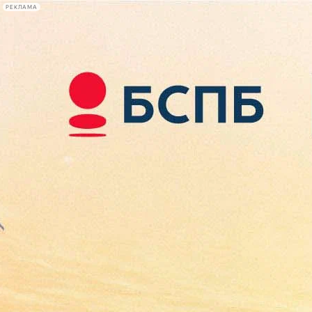
РЕКЛАМА
Афиша Plus
#телегид
Фонтанка.ру
Сегодня:
2026.08.08
10:20
Афиша Plus
кино
спектакли
выставки
концерты
лекции
книги
афиша плюс
новости
+