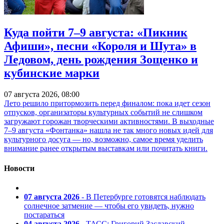
Куда пойти 7–9 августа: «Пикник
Афиши», песни «Короля и Шута» в
Ледовом, день рождения Зощенко и
кубинские марки
07 августа 2026, 08:00
Лето решило притормозить перед финалом: пока идет сезон
отпусков, организаторы культурных событий не слишком
загружают горожан творческими активностями. В выходные
7–9 августа «Фонтанка» нашла не так много новых идей для
культурного досуга — но, возможно, самое время уделить
внимание ранее открытым выставкам или почитать книги.
Новости
07 августа 2026
- В Петербурге готовятся наблюдать
солнечное затмение — чтобы его увидеть, нужно
постараться
04 августа 2026
- ТАСС: Григорий Заславский