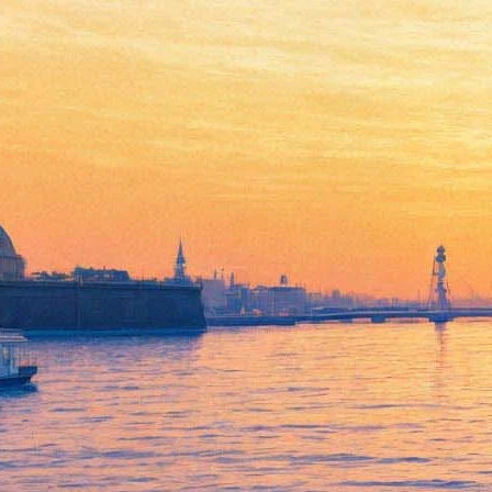
Нео, Лулу и Рудо: в
Ленинградском Зоопарке
огласили имена львят и
объяснили свой выбор
01 марта 2018,
12:56
Версия для печати
Трое африканских львят, которые родились 10 декабря в
Ленинградском зоопарке, получили имена. Как назвать
детенышей, решали сами посетители зоосада. Все желающие с
12 по 27 февраля могли опускать записки со своими
вариантами в ящик, установленный рядом с вольером в
павильоне «Хищные звери». Перед подведением итогов
сотрудники обнаружили в нем 603 записки.