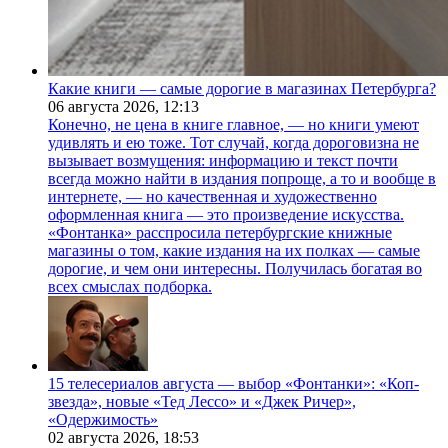
Какие книги — самые дорогие в магазинах Петербурга?
06 августа 2026,
12:13
Конечно, не цена в книге главное, — но книги умеют
удивлять и ею тоже. Тот случай, когда дороговизна не
вызывает возмущения: информацию и текст почти
всегда можно найти в издания попроще, а то и вообще в
интернете, — но качественная и художественно
оформленная книга — это произведение искусства.
«Фонтанка» расспросила петербургские книжные
магазины о том, какие издания на их полках — самые
дорогие, и чем они интересны. Получилась богатая во
всех смыслах подборка.
15 телесериалов августа — выбор «Фонтанки»: «Коп-
звезда», новые «Тед Лессо» и «Джек Ричер»,
«Одержимость»
02 августа 2026,
18:53