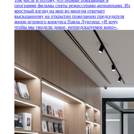
том числе и потому, что первые показанные в
программе фильмы сняты режиссерами-женщинами. Их
яростный взгляд на мир во многом отвечает
высказанному на открытии пожеланию председателя
жюри игрового конкурса Павла Лунгина: «Я хочу,
чтобы мы увидели дикое, непредсказуемое кино».