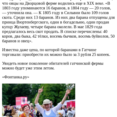
что овцы на Дворцовой ферме водились еще в XIX веке. «В
1803 году упоминаются 16 баранов, в 1804 году — 20 голов,
— уточнила она. — К 1805 году в Сильвии было 109 голов
скота. Среди них 13 баранов. Из них два барана отпущены для
принца Вюртенбергского, один в богадельню, один продан
купцу Жулаеву, четыре барана околели. В мае 1829 года
предлагалось весь скот продать. В списке перечислены: 40
коров, два быка, 42 тёлки, восемь бычков, восемь буйволов, 50
баранов и овец».
Известна даже цена, по которой баранами в Гатчине
торговали: приобрести их можно было за 3 рубля 25 копеек.
Увидеть новое поколение обитателей гатчинской фермы
можно будет уже этим летом.
«Фонтанка.ру»