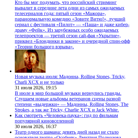
Кто бы мог подумать, что российский стриминг
вывалит в середине лета одни из самых ожидаемых
телесериалов года: пятый сезон «Мажора»,
паранормальную комедию «Зовите Витю!», лучший
сериал с фестиваля «Пилот» — «Паша» и даже кибер-
драму «Фейк». Из зарубежных особо ожидаемых
телепроектов — третий сезон сай-фая «Укрытие»,
приквел «Блондинки в законе» и очередной спин-офф
«Теории большого взрыва».
Новая музыка июля: Мадонна, Rolling Stones, Tricky,
Charli XCX и не только
31 июля 2026,
19:15
В июле в мир большой музыки вернулись гранды.
Слушаем новые альбомы ветеранов сцены разной
степени «выдержки» — Мадонны, Rolling Stones, The
Strokes, а так же Tricky, Charlie XCX и Jack White.
Как смотреть «Человека-паука»: гид по фильмам
популярной киновселенной
30 июля 2026,
16:37
Театр одного шамана: девять дней назад не стало
основателя театра «Особняк» Дмитрия Поднозова