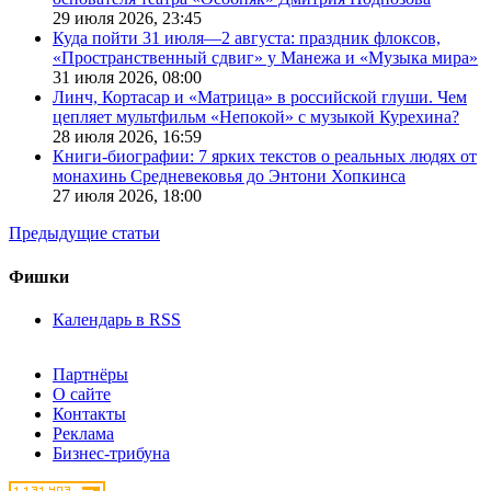
29 июля 2026,
23:45
Куда пойти 31 июля—2 августа: праздник флоксов,
«Пространственный сдвиг» у Манежа и «Музыка мира»
31 июля 2026,
08:00
Линч, Кортасар и «Матрица» в российской глуши. Чем
цепляет мультфильм «Непокой» с музыкой Курехина?
28 июля 2026,
16:59
Книги-биографии: 7 ярких текстов о реальных людях от
монахинь Средневековья до Энтони Хопкинса
27 июля 2026,
18:00
Предыдущие статьи
Фишки
Календарь в RSS
Партнёры
О сайте
Контакты
Реклама
Бизнес-трибуна