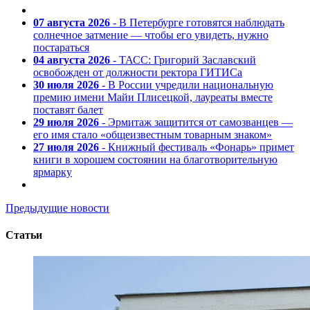
07 августа 2026
- В Петербурге готовятся наблюдать
солнечное затмение — чтобы его увидеть, нужно
постараться
04 августа 2026
- ТАСС: Григорий Заславский
освобожден от должности ректора ГИТИСа
30 июля 2026
- В России учредили национальную
премию имени Майи Плисецкой, лауреаты вместе
поставят балет
29 июля 2026
- Эрмитаж защитится от самозванцев —
его имя стало «общеизвестным товарным знаком»
27 июля 2026
- Книжный фестиваль «Фонарь» примет
книги в хорошем состоянии на благотворительную
ярмарку
Предыдущие новости
Статьи