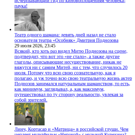
исчерпывающий гид по киновоплощениям человека-
паука!
Театр одного шамана: девять дней назад не стало
основателя театра «Особняк» Дмитрия Поднозова
29 июля 2026,
23:45
Всякий, кто хоть раз видел Митю Поднозова на сцене,
подтвердит, что вот это «не стало», а также другие
глаголы, описывающие несуществование, никак не
вяжутся ни с самим Митей, ни с тем, что случилось 20
июля. Потому что всю свою сознательную, как я
полагаю, и уж точно всю свою театральную жизнь актер
Поднозов занимался натуральным шаманством, то есть,
как минимум, заглядывал, а, как максимум,
путешествовал по ту сторону реальности, увлекая за
собой зрителей.
Линч, Кортасар и «Матрица» в российской глуши. Чем
цепляет мультфильм «Непокой» с музыкой Курехина?