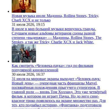
Новая музыка июля: Мадонна, Rolling Stones, Tricky,
Charli XCX и не только
31 июля 2026,
19:15
В июле в мир большой музыки вернулись гранды.
Слушаем новые альбомы ветеранов сцены разной
степени «выдержки» — Мадонны, Rolling Stones, The
Strokes, а так же Tricky, Charlie XCX и Jack White.
Как смотреть «Человека-паука»: гид по фильмам
популярной киновселенной
30 июля 2026,
16:37
31 июля на мировые экраны выходит «Человек-паук:
Новый день» — очередная часть франшизы Marvel,
посвящённая похождениям прыгучего супергероя. В
главной роли — вновь Том Холланд. Это уже четвёртый
фильм, в котором он играет Паука. Но до него сине-
красное трико появлялось на экране множество раз. Для
тех, кто подзабыл историю, «Фонтанка» подготовила