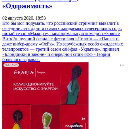
«Одержимость»
02 августа 2026, 18:53
Кто бы мог подумать, что российский стриминг вывалит в
середине лета одни из самых ожидаемых телесериалов года:
пятый сезон «Мажора», паранормальную комедию «Зовите
Витю!», лучший сериал с фестиваля «Пилот» — «Паша» и
даже кибер-драму «Фейк». Из зарубежных особо ожидаемых
телепроектов — третий сезон сай-фая «Укрытие», приквел
«Блондинки в законе» и очередной спин-офф «Теории
большого взрыва».
РЕКЛАМА