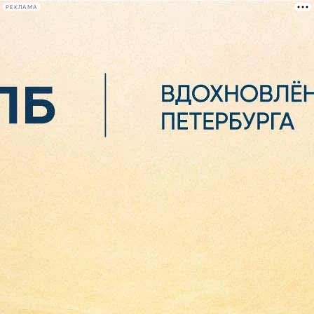
РЕКЛАМА
Афиша Plus
#телегид
Фонтанка.ру
Сегодня:
2026.08.06
04:30
Афиша Plus
кино
спектакли
выставки
концерты
лекции
книги
афиша плюс
новости
+