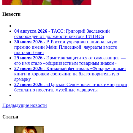
Новости
04 августа 2026
- ТАСС: Григорий Заславский
освобожден от должности ректора ГИТИСа
30 июля 2026
- В России учредили национальную
премию имени Майи Плисецкой, лауреаты вместе
поставят балет
29 июля 2026
- Эрмитаж защитится от самозванцев —
его имя стало «общеизвестным товарным знаком»
27 июля 2026
- Книжный фестиваль «Фонарь» примет
книги в хорошем состоянии на благотворительную
ярмарку
27 июля 2026
- «Царское Село» зовет тезок императриц
бесплатно посетить музейные маршруты
Предыдущие новости
Статьи