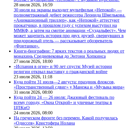
28 июля 2026,
16:59
30 июля на экраны выходит мультфильм «Непокой» —
полнометражный дебют режиссера Леонида Шмелькова.
«Анимационный триллер», как «Непокой» аттестуют
прокатчики, в прошлом году с успехом выступил на
ММКФ, а затем на смотре анимации «Суздальфест». Чем
может зацепить история про двух друзей, свернувших в
придорожный отель — рассказывает обозреватель
«Фонтанки».
Книги-биографии: 7 ярких текстов о реальных людях от
монахинь Средневековья до Энтони Хопкинса
27 июля 2026,
18:00
«Испания в огне» и 90 лет спустя: Музей истории
религии открыл выставку о гражданской войне
23 июля 2026,
11:18
Куда пойти 31 июля—2 августа: праздник флоксов,
«Пространственный сдвиг» у Манежа и «Музыка мира»
31 июля 2026,
08:00
Куда пойти 24 — 26 июля: Джазовый фестиваль по
всему городу, «Окна Открой» и уличные театры в
ЦПКиО
24 июля 2026,
08:00
На греческом фронте без перемен. Какой получилась
«Одиссея» Кристофера Нолана