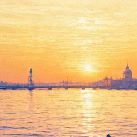
В Бельгии продают замок
Рубенса
27 февраля 2018,
13:12
Версия для печати
Замок Стен, расположенный в 25 километрах от Антверпена,
ищет нового владельца. Сумма, которую хотят выручить за
бывшее владение крупнейшего фламандского художника
Питера Пауля Рубенса, составляет 4 миллиона евро. Об этом
сообщает
The Art Newspaper
.
Владения достаточно просторные: в замке, построенном в
1304 году и приобретенном Рубенсом в 1635-м, — 33
комнаты, строение с трех сторон окружено рвом. Свои
полотна художник создавал в мастерской, расположенной на
верхнем этаже. В частности, во время проживания здесь он
создал «Осенний пейзаж с видом на замок Стен ранним