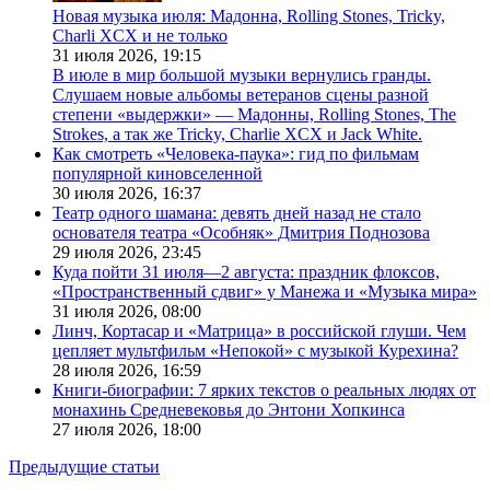
Новая музыка июля: Мадонна, Rolling Stones, Tricky,
Charli XCX и не только
31 июля 2026,
19:15
В июле в мир большой музыки вернулись гранды.
Слушаем новые альбомы ветеранов сцены разной
степени «выдержки» — Мадонны, Rolling Stones, The
Strokes, а так же Tricky, Charlie XCX и Jack White.
Как смотреть «Человека-паука»: гид по фильмам
популярной киновселенной
30 июля 2026,
16:37
Театр одного шамана: девять дней назад не стало
основателя театра «Особняк» Дмитрия Поднозова
29 июля 2026,
23:45
Куда пойти 31 июля—2 августа: праздник флоксов,
«Пространственный сдвиг» у Манежа и «Музыка мира»
31 июля 2026,
08:00
Линч, Кортасар и «Матрица» в российской глуши. Чем
цепляет мультфильм «Непокой» с музыкой Курехина?
28 июля 2026,
16:59
Книги-биографии: 7 ярких текстов о реальных людях от
монахинь Средневековья до Энтони Хопкинса
27 июля 2026,
18:00
Предыдущие статьи