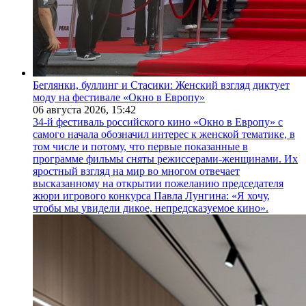
Беглянки, буллинг и Стасики: Женский взгляд диктует
моду на фестивале «Окно в Европу»
06 августа 2026,
15:42
34-й фестиваль российского кино «Окно в Европу» с
самого начала обозначил интерес к женской тематике, в
том числе и потому, что первые показанные в
программе фильмы сняты режиссерами-женщинами. Их
яростный взгляд на мир во многом отвечает
высказанному на открытии пожеланию председателя
жюри игрового конкурса Павла Лунгина: «Я хочу,
чтобы мы увидели дикое, непредсказуемое кино».