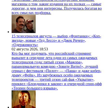
магазины о том, какие издания на их полках — самые
дорогие, и чем они интересны. Получилась богатая во
всех смыслах подборка.
15 телесериалов августа — выбор «Фонтанки»: «Коп-
звезда», новые «Тед Лессо» и «Джек Ричер»,
«Одержимость»
02 августа 2026,
18:53
Кто бы мог подумать, что российский стриминг
вывалит в середине лета одни из самых ожидаемых
телесериалов года: пятый сезон «Мажора»,
паранормальную комедию «Зовите Витю!», лучший
сериал с фестиваля «Пилот» — «Паша» и даже кибер-
драму «Фейк». Из зарубежных особо ожидаемых
телепроектов — третий сезон сай-фая «Укрытие»,
приквел «Блондинки в законе» и очередной спин-офф
«Теории большого взрыва».