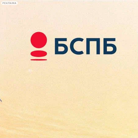
РЕКЛАМА
Афиша Plus
#телегид
Фонтанка.ру
Сегодня:
2026.08.09
11:40
Афиша Plus
кино
спектакли
выставки
концерты
лекции
книги
афиша плюс
новости
+