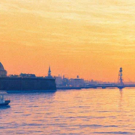
«Ты когда-нибудь раньше
видел книгу?»: вышел
трейлер «451 градуса по
Фаренгейту»
27 февраля 2018,
11:08
Версия для печати
В сети появился первый официальный тизер фильма «451
градус по Фаренгейту», который снимает режиссер Рамин
Бахрани для канала HBO. Это экранизация романа
американского писателя-фантаста Рэя Брэдбери, где речь идет
о мире будущего, в котором не останется книг.
Фильм-антиутопия переносит зрителя в мир, где хранение
печатных книг приравнивается к преступлению, их положено