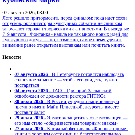
07 августа 2026, 08:00
Лето решило притормозить перед финалом: пока идет сезон
отпусков, организаторы культурных событий не слишком
загружают горожан творческими активностями. В выходные
7–9 августа «Фонтанка» нашла не так много новых идей для
культурного досуга — но, возможно, самое время уделить
внимание ранее открытым выставкам или почитать книги.
Новости
07 августа 2026
- В Петербурге готовятся наблюдать
солнечное затмение — чтобы его увидеть, нужно
постараться
04 августа 2026
- ТАСС: Григорий Заславский
освобожден от должности ректора ГИТИСа
30 июля 2026
- В России учредили национальную
премию имени Майи Плисецкой, лауреаты вместе
поставят балет
29 июля 2026
- Эрмитаж защитится от самозванцев —
его имя стало «общеизвестным товарным знаком»
27 июля 2026
- Книжный фестиваль «Фонарь» примет
книги в хорошем состоянии на благотворительную