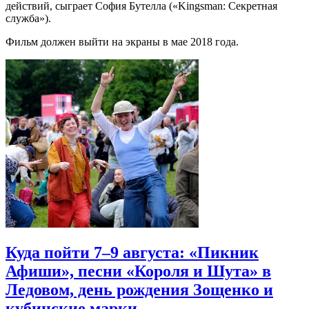
действий, сыграет София Бутелла («Kingsman: Секретная
служба»).
Фильм должен выйти на экраны в мае 2018 года.
Куда пойти 7–9 августа: «Пикник
Афиши», песни «Короля и Шута» в
Ледовом, день рождения Зощенко и
кубинские марки