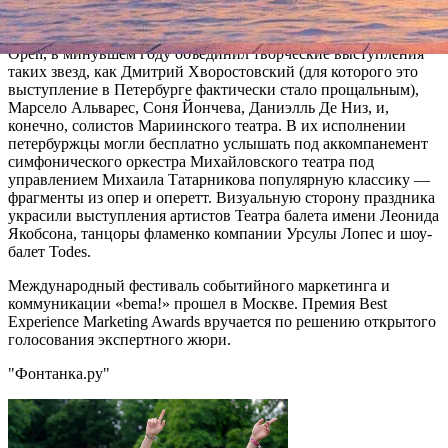
событие».
Напомним, праздник, организованный компанией Dance
Open, в минувшем году объединил творческие выступления
таких звезд, как Дмитрий Хворостовский (для которого это
выступление в Петербурге фактически стало прощальным),
Марсело Альварес, Соня Йончева, Даниэлль Де Низ, и,
конечно, солистов Мариинского театра. В их исполнении
петербуржцы могли бесплатно услышать под аккомпанемент
симфонического оркестра Михайловского театра под
управлением Михаила Татарникова популярную классику —
фрагменты из опер и оперетт. Визуальную сторону праздника
украсили выступления артистов Театра балета имени Леонида
Якобсона, танцоры фламенко компании Урсулы Лопес и шоу-
балет Todes.
Международный фестиваль событийного маркетинга и
коммуникации «bema!» прошел в Москве. Премия Best
Experience Marketing Awards вручается по решению открытого
голосования экспертного жюри.
"Фонтанка.ру"