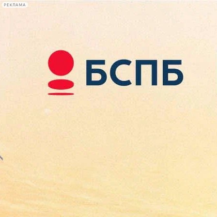
РЕКЛАМА
Афиша Plus
#телегид
Фонтанка.ру
Сегодня:
2026.08.09
14:10
Афиша Plus
кино
спектакли
выставки
концерты
лекции
книги
афиша плюс
новости
+