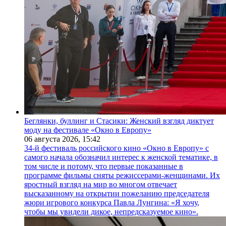
Беглянки, буллинг и Стасики: Женский взгляд диктует
моду на фестивале «Окно в Европу»
06 августа 2026,
15:42
34-й фестиваль российского кино «Окно в Европу» с
самого начала обозначил интерес к женской тематике, в
том числе и потому, что первые показанные в
программе фильмы сняты режиссерами-женщинами. Их
яростный взгляд на мир во многом отвечает
высказанному на открытии пожеланию председателя
жюри игрового конкурса Павла Лунгина: «Я хочу,
чтобы мы увидели дикое, непредсказуемое кино».