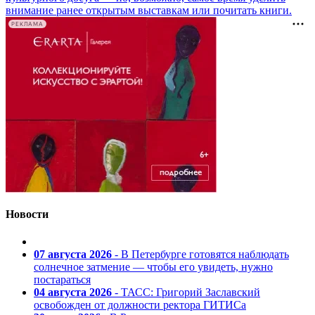
внимание ранее открытым выставкам или почитать книги.
РЕКЛАМА
Новости
07 августа 2026
- В Петербурге готовятся наблюдать
солнечное затмение — чтобы его увидеть, нужно
постараться
04 августа 2026
- ТАСС: Григорий Заславский
освобожден от должности ректора ГИТИСа