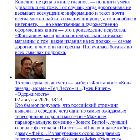
Конечно, не цена в книге главное, — но книги умеют
удивлять и ею тоже. Тот случай, когда дороговизна не
вызывает возмущения: информацию и текст почти
всегда можно найти в издания попроще, а то и вообще в
интернете, — но качественная и художественно
оформленная книга — это произведение искусства.
«Фонтанка» расспросила петербургские книжные
магазины о том, какие издания на их полках — самые
дорогие, и чем они интересны. Получилась богатая во
всех смыслах подборка.
15 телесериалов августа — выбор «Фонтанки»: «Коп-
звезда», новые «Тед Лессо» и «Джек Ричер»,
«Одержимость»
02 августа 2026,
18:53
Кто бы мог подумать, что российский стриминг
вывалит в середине лета одни из самых ожидаемых
телесериалов года: пятый сезон «Мажора»,
паранормальную комедию «Зовите Витю!», лучший
сериал с фестиваля «Пилот» — «Паша» и даже кибер-
драму «Фейк». Из зарубежных особо ожидаемых
телепроектов — третий сезон сай-фая «Укрытие»,