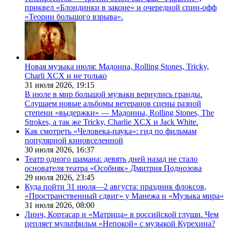
приквел «Блондинки в законе» и очередной спин-офф
«Теории большого взрыва».
Новая музыка июля: Мадонна, Rolling Stones, Tricky,
Charli XCX и не только
31 июля 2026,
19:15
В июле в мир большой музыки вернулись гранды.
Слушаем новые альбомы ветеранов сцены разной
степени «выдержки» — Мадонны, Rolling Stones, The
Strokes, а так же Tricky, Charlie XCX и Jack White.
Как смотреть «Человека-паука»: гид по фильмам
популярной киновселенной
30 июля 2026,
16:37
Театр одного шамана: девять дней назад не стало
основателя театра «Особняк» Дмитрия Поднозова
29 июля 2026,
23:45
Куда пойти 31 июля—2 августа: праздник флоксов,
«Пространственный сдвиг» у Манежа и «Музыка мира»
31 июля 2026,
08:00
Линч, Кортасар и «Матрица» в российской глуши. Чем
цепляет мультфильм «Непокой» с музыкой Курехина?