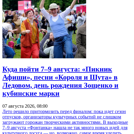
Куда пойти 7–9 августа: «Пикник
Афиши», песни «Короля и Шута» в
Ледовом, день рождения Зощенко и
кубинские марки
07 августа 2026, 08:00
Лето решило притормозить перед финалом: пока идет сезон
отпусков, организаторы культурных событий не слишком
загружают горожан творческими активностями. В выходные
7–9 августа «Фонтанка» нашла не так много новых идей для
культурного досуга — но, возможно, самое время уделить