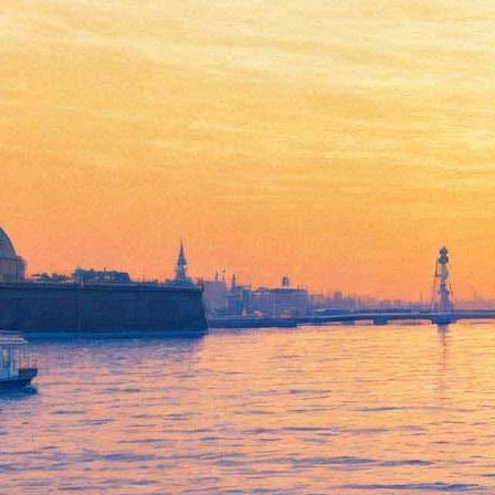
«Классика на Дворцовой»
признана «Лучшим
музыкальным событием»
19 февраля 2018,
20:53
Версия для печати
Смотреть фоторепортаж
Концерт под открытием небом
«Классика на Дворцовой»,
прошедший по случаю Дня города 27 мая 2017 года
, получил
награду фестиваля «bema!» как «лучшее музыкальное