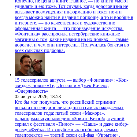
Конечно, не цена в книге главное, — но книги умеют
удивлять и ею тоже. Тот случай, когда дороговизна не
вызывает возмущения: информацию и текст почти
всегда можно найти в издания попроще, а то и вообще в
интернете, — но качественная и художественно
оформленная книга — это произведение искусства.
«Фонтанка» расспросила петербургские книжные
магазины о том, какие издания на их полках — самые
дорогие, и чем они интересны. Получилась богатая во
всех смыслах подборка.
15 телесериалов августа — выбор «Фонтанки»: «Коп-
звезда», новые «Тед Лессо» и «Джек Ричер»,
«Одержимость»
02 августа 2026,
18:53
Кто бы мог подумать, что российский стриминг
вывалит в середине лета одни из самых ожидаемых
телесериалов года: пятый сезон «Мажора»,
паранормальную комедию «Зовите Витю!», лучший
сериал с фестиваля «Пилот» — «Паша» и даже кибер-
драму «Фейк». Из зарубежных особо ожидаемых
телепроектов — третий сезон сай-фая «Укрытие»,