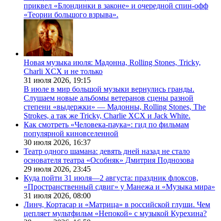
приквел «Блондинки в законе» и очередной спин-офф
«Теории большого взрыва».
Новая музыка июля: Мадонна, Rolling Stones, Tricky,
Charli XCX и не только
31 июля 2026,
19:15
В июле в мир большой музыки вернулись гранды.
Слушаем новые альбомы ветеранов сцены разной
степени «выдержки» — Мадонны, Rolling Stones, The
Strokes, а так же Tricky, Charlie XCX и Jack White.
Как смотреть «Человека-паука»: гид по фильмам
популярной киновселенной
30 июля 2026,
16:37
Театр одного шамана: девять дней назад не стало
основателя театра «Особняк» Дмитрия Поднозова
29 июля 2026,
23:45
Куда пойти 31 июля—2 августа: праздник флоксов,
«Пространственный сдвиг» у Манежа и «Музыка мира»
31 июля 2026,
08:00
Линч, Кортасар и «Матрица» в российской глуши. Чем
цепляет мультфильм «Непокой» с музыкой Курехина?