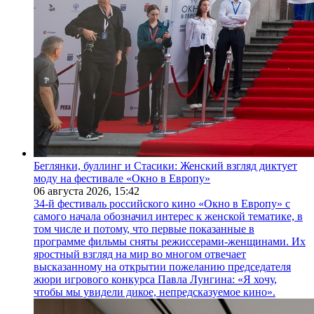
Беглянки, буллинг и Стасики: Женский взгляд диктует
моду на фестивале «Окно в Европу»
06 августа 2026,
15:42
34-й фестиваль российского кино «Окно в Европу» с
самого начала обозначил интерес к женской тематике, в
том числе и потому, что первые показанные в
программе фильмы сняты режиссерами-женщинами. Их
яростный взгляд на мир во многом отвечает
высказанному на открытии пожеланию председателя
жюри игрового конкурса Павла Лунгина: «Я хочу,
чтобы мы увидели дикое, непредсказуемое кино».