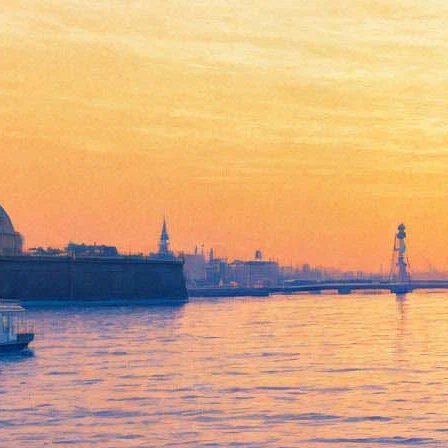
Анна Нетребко пригрозила,
что больше не выступит в
России
09 февраля 2018,
18:19
Версия для печати
Примадонна оперной сцены и солистка Мариинского театра
Анна Нетребко возмутилась стоимостью билетов на свои
концерты и разразилась гневной тирадой в Instagram. Певица
была шокирована тем, что некоторым слушателям, желавшим
попасть на ее недавнее выступление в Москве, пришлось
выложить свыше сотни тысяч рублей.
«Уважаемые устроители концертов, менеджеры и
перекупщики! — написала она. — Если я еще раз услышу, что
цены на мои концерты зашкаливают за 100 000 рублей — я