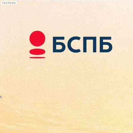
РЕКЛАМА
Афиша Plus
#телегид
Фонтанка.ру
Сегодня:
2026.08.08
11:48
Афиша Plus
кино
спектакли
выставки
концерты
лекции
книги
афиша плюс
новости
+