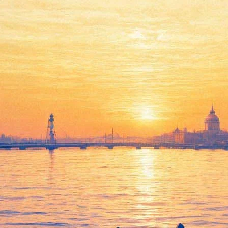
рты года в гиде «Фонтанки»