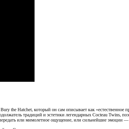
ury the Hatchet, который он сам описывает как «естественное 
должатель традиций и эстетики легендарных Cocteau Twins, поэт
т передать или мимолетное ощущение, или сильнейшие эмоции —