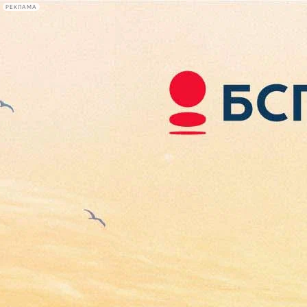
РЕКЛАМА
Афиша Plus
#телегид
Фонтанка.ру
Сегодня:
2026.08.08
07:18
Афиша Plus
кино
спектакли
выставки
концерты
лекции
книги
афиша плюс
новости
+