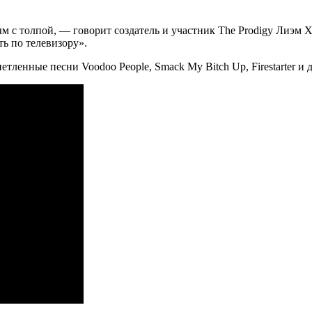
м с толпой, — говорит создатель и участник The Prodigy Лиэм Х
ть по телевизору».
тленные песни Voodoo People, Smack My Bitch Up, Firestarter и 