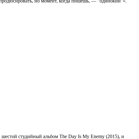
 продюсировать, но момент, когда пишешь, — "одинокий"».
и шестой студийный альбом The Day Is My Enemy (2015), и