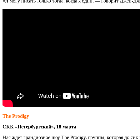
«Я могу писать только тогда, когда я один, — говорит Джей-Д
The Prodigy
СКК «Петербургский», 18 марта
Нас ждёт грандиозное шоу The Prodigy, группы, которая до сих