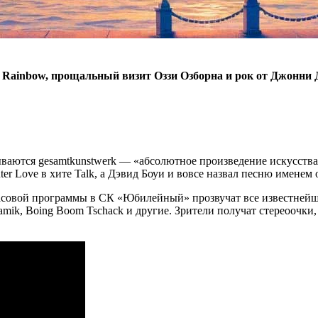
и Rainbow, прощальный визит Оззи Озборна и рок от Джонни 
ваются gesamtkunstwerk — «абсолютное произведение искусства
ter Love в хите Talk, а Дэвид Боуи и вовсе назвал песню имене
часовой программы в СК «Юбилейный» прозвучат все известнейшие
Dynamik, Boing Boom Tschack и другие. Зрители получат стереоочк