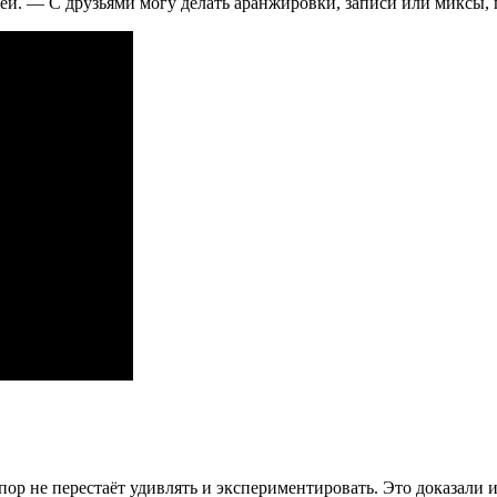
жей. — С друзьями могу делать аранжировки, записи или миксы,
 пор не перестаёт удивлять и экспериментировать. Это доказали 