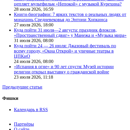
цепляет мультфильм «Непокой» с музыкой Курехина?
28 июля 2026,
16:59
Книги-биографии: 7 ярких текстов о реальных людях от
монахинь Средневековья до Энтони Хопкинса
27 июля 2026,
18:00
Куда пойти 31 июля—2 августа: праздник флоксов,
«Пространственный сдвиг» у Манежа и «Музыка мира»
31 июля 2026,
08:00
Куда пойти 24 — 26 июля: Джазовый фестиваль по
всему городу, «Окна Открой» и уличные театры в
ЦПКиО
24 июля 2026,
08:00
«Испания в огне» и 90 лет спустя: Музей истории
религии открыл выставку о гражданской войне
23 июля 2026,
11:18
Предыдущие статьи
Фишки
Календарь в RSS
Партнёры
О сайте