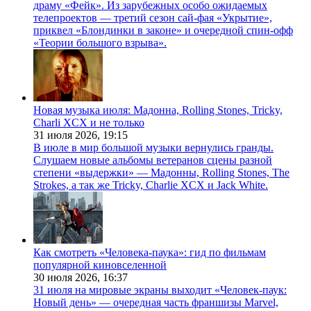
драму «Фейк». Из зарубежных особо ожидаемых
телепроектов — третий сезон сай-фая «Укрытие»,
приквел «Блондинки в законе» и очередной спин-офф
«Теории большого взрыва».
Новая музыка июля: Мадонна, Rolling Stones, Tricky,
Charli XCX и не только
31 июля 2026,
19:15
В июле в мир большой музыки вернулись гранды.
Слушаем новые альбомы ветеранов сцены разной
степени «выдержки» — Мадонны, Rolling Stones, The
Strokes, а так же Tricky, Charlie XCX и Jack White.
Как смотреть «Человека-паука»: гид по фильмам
популярной киновселенной
30 июля 2026,
16:37
31 июля на мировые экраны выходит «Человек-паук:
Новый день» — очередная часть франшизы Marvel,