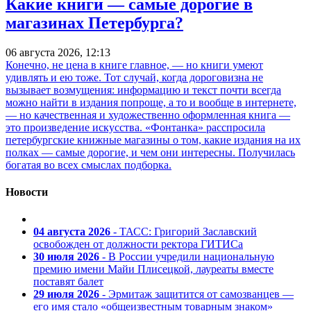
Какие книги — самые дорогие в
магазинах Петербурга?
06 августа 2026, 12:13
Конечно, не цена в книге главное, — но книги умеют
удивлять и ею тоже. Тот случай, когда дороговизна не
вызывает возмущения: информацию и текст почти всегда
можно найти в издания попроще, а то и вообще в интернете,
— но качественная и художественно оформленная книга —
это произведение искусства. «Фонтанка» расспросила
петербургские книжные магазины о том, какие издания на их
полках — самые дорогие, и чем они интересны. Получилась
богатая во всех смыслах подборка.
Новости
04 августа 2026
- ТАСС: Григорий Заславский
освобожден от должности ректора ГИТИСа
30 июля 2026
- В России учредили национальную
премию имени Майи Плисецкой, лауреаты вместе
поставят балет
29 июля 2026
- Эрмитаж защитится от самозванцев —
его имя стало «общеизвестным товарным знаком»