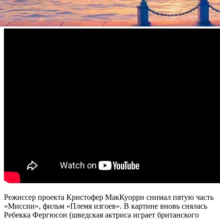
парижским улочкам и в перестрелке при управлении
вертолетом в горах.
Режиссер проекта Кристофер МакКуорри снимал пятую часть
«Миссии», фильм «Племя изгоев». В картине вновь снялась
Ребекка Фергюсон (шведская актриса играет британского