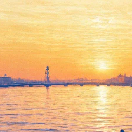
«Все тот же Итан»: вышел
трейлер новой ленты
«Миссия невыполнима»
05 февраля 2018,
12:34
Версия для печати
На YouTube появился первый официальный трейлер картины
«Миссия невыполнима: последствия», которая выйдет в
российских кинотеатрах 26 июля. В этот раз герою
нестареющего Тома Круза, спецагенту Итану Ханту,
предстоит исправлять результат собственного выбора.
«Конец, которого вы боялись, близок, и кровь будет на ваших
руках — вот последствия всех ваших добрых намерений», —
слышит его герой. В фильме агенту ЦРУ вновь придется
показать свои способности: в гонке на мотоциклах по