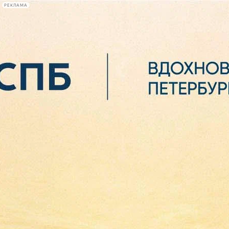
РЕКЛАМА
Афиша Plus
#телегид
Фонтанка.ру
Сегодня:
2026.08.06
16:11
Афиша Plus
кино
спектакли
выставки
концерты
лекции
книги
афиша плюс
новости
+