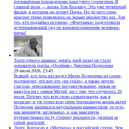
посвящённая похождениям прыгучего супергероя. В
главной роли — вновь Том Холланд. Это уже четвёртый
фильм, в котором он играет Паука. Но до него сине-
красное трико появлялось на экране множество раз. Для
тех, кто подзабыл историю, «Фонтанка» подготовила
исчерпывающий гид по киновоплощениям человека-
паука!
Театр одного шамана: девять дней назад не стало
основателя театра «Особняк» Дмитрия Поднозова
29 июля 2026,
23:45
Всякий, кто хоть раз видел Митю Поднозова на сцене,
подтвердит, что вот это «не стало», а также другие
глаголы, описывающие несуществование, никак не
вяжутся ни с самим Митей, ни с тем, что случилось 20
июля. Потому что всю свою сознательную, как я
полагаю, и уж точно всю свою театральную жизнь актер
Поднозов занимался натуральным шаманством, то есть,
как минимум, заглядывал, а, как максимум,
путешествовал по ту сторону реальности, увлекая за
собой зрителей.
Линч, Кортасар и «Матрица» в российской глуши. Чем