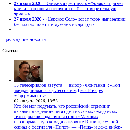
27 июля 2026
- Книжный фестиваль «Фонарь» примет
книги в хорошем состоянии на благотворительную
ярмарку
27 июля 2026
- «Царское Село» зовет тезок императриц
бесплатно посетить музейные маршруты
Предыдущие новости
Статьи
15 телесериалов августа — выбор «Фонтанки»: «Коп-
звезда», новые «Тед Лессо» и «Джек Ричер»,
«Одержимость»
02 августа 2026,
18:53
Кто бы мог подумать, что российский стриминг
вывалит в середине лета одни из самых ожидаемых
телесериалов года: пятый сезон «Мажора»,
паранормальную комедию «Зовите Витю!», лучший
сериал с фестиваля «Пилот» — «Паша» и даже кибер-