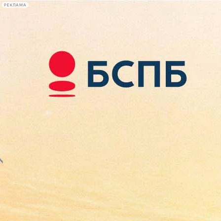
РЕКЛАМА
Афиша Plus
#телегид
Фонтанка.ру
Сегодня:
2026.08.09
16:34
Афиша Plus
кино
спектакли
выставки
концерты
лекции
книги
афиша плюс
новости
+