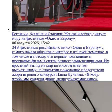
Беглянки, буллинг и Стасики: Женский взгляд диктует
моду на фестивале «Окно в Европу»
06 августа 2026,
15:42
34-й фестиваль российского кино «Окно в Европу» с
самого начала обозначил интерес к женской тематике, в
том числе и потому, что первые показанные в
программе фильмы сняты режиссерами-женщинами. Их
яростный взгляд на мир во многом отвечает
высказанному на открытии пожеланию председателя
жюри игрового конкурса Павла Лунгина: «Я хочу,
чтобы мы увидели дикое, непредсказуемое кино».