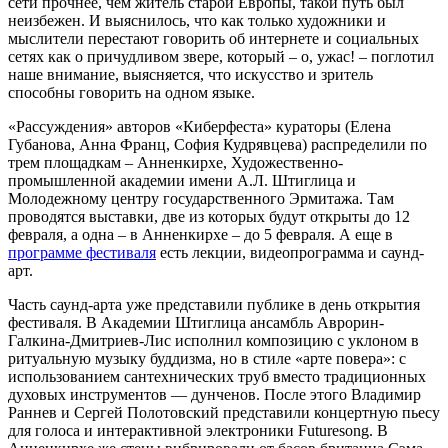
сети прочнее, чем житель старой Европы, такой путь был
неизбежен. И выяснилось, что как только художники и
мыслители перестают говорить об интернете и социальных
сетях как о причудливом звере, который – о, ужас! – поглотил
наше внимание, выясняется, что искусство и зритель
способны говорить на одном языке.
«Рассуждения» авторов «Киберфеста» кураторы (Елена
Губанова, Анна Франц, София Кудрявцева) распределили по
трем площадкам – Анненкирхе, Художественно-
промышленной академии имени А.Л. Штиглица и
Молодежному центру государственного Эрмитажа. Там
проводятся выставки, две из которых будут открыты до 12
февраля, а одна – в Анненкирхе – до 5 февраля. А еще в
программе фестиваля
есть лекции, видеопрограмма и саунд-
арт.
Часть саунд-арта уже представили публике в день открытия
фестиваля. В Академии Штиглица ансамбль Аврорин-
Галкина-Дмитриев-Лис исполнил композицию с уклоном в
ритуальную музыку буддизма, но в стиле «арте повера»: с
использованием сантехнических труб вместо традиционных
духовых инструментов — дунченов. После этого Владимир
Раннев и Сергей Полотовский представили концертную пьесу
для голоса и интерактивной электроники Futuresong. В