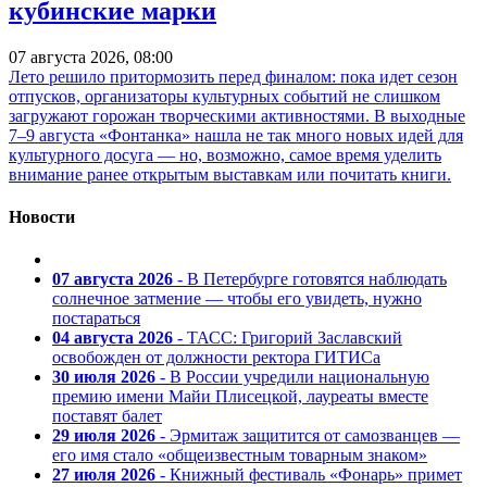
кубинские марки
07 августа 2026, 08:00
Лето решило притормозить перед финалом: пока идет сезон
отпусков, организаторы культурных событий не слишком
загружают горожан творческими активностями. В выходные
7–9 августа «Фонтанка» нашла не так много новых идей для
культурного досуга — но, возможно, самое время уделить
внимание ранее открытым выставкам или почитать книги.
Новости
07 августа 2026
- В Петербурге готовятся наблюдать
солнечное затмение — чтобы его увидеть, нужно
постараться
04 августа 2026
- ТАСС: Григорий Заславский
освобожден от должности ректора ГИТИСа
30 июля 2026
- В России учредили национальную
премию имени Майи Плисецкой, лауреаты вместе
поставят балет
29 июля 2026
- Эрмитаж защитится от самозванцев —
его имя стало «общеизвестным товарным знаком»
27 июля 2026
- Книжный фестиваль «Фонарь» примет