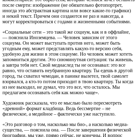
после смерти: изображение (не обязательно фотопортрет,
иногда это абстрактная картина или вовсе какие-то графики)
и некий текст. Причем они создаются не раз и навсегда, а
могут корректироваться с годами и жизненными событиями.
«Социальные сети – это такой же социум, как и в оффлайне,
— пояснила Иноземцева. — Человек зависим от этого
социума. Он может выступать против него, может быть
угодным ему, может представлять какую-то версию себя,
удобную для жизни в этом социуме. Но человек может хотеть
запомниться другим. Это сиюминутная ситуация: ты живешь,
а завтра тебя нет. Свой медиаслед ты не осознавал: это все
равно, что оставить неубранную квартиру. Ты едешь в другой
город, ты схватил чемодан, в панике вылетел, твой самолет
взорвался, а кто-то потом приходит в твою квартиру. Ты когда
из нее выходил, не думал, что это все, что осталось. Мы
предлагаем осознавать себя как можно чаще».
Художник рассказала, что ее мыслью было пересмотреть
«древний» формат кладбища. Ведь бессмертие – не
физическое, а медийное – фактически уже наступило.
«Это разговор о том, насколько мы био-, а насколько медиа-
существа, — пояснила она. — После завершения физической
биографии, мы уже, прямо сейчас, не конечны. И вопрос