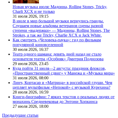
Новая музыка июля: Мадонна, Rolling Stones, Tricky,
Charli XCX и не только
31 июля 2026,
19:15
В июле в мир большой музыки вернулись гранды.
Слушаем новые альбомы ветеранов сцены разной
степени «выдержки» — Мадонны, Rolling Stones, The
Strokes, а так же Tricky, Charlie XCX и Jack White.
Как смотреть «Человека-паука»: гид по фильмам
популярной киновселенной
30 июля 2026,
16:37
Театр одного шамана: девять дней назад не стало
основателя театра «Особняк» Дмитрия Поднозова
29 июля 2026,
23:45
Куда пойти 31 июля—2 августа: праздник флоксов,
«Пространственный сдвиг» у Манежа и «Музыка мира»
31 июля 2026,
08:00
Линч, Кортасар и «Матрица» в российской глуши. Чем
цепляет мультфильм «Непокой» с музыкой Курехина?
28 июля 2026,
16:59
Книги-биографии: 7 ярких текстов о реальных людях от
монахинь Средневековья до Энтони Хопкинса
27 июля 2026,
18:00
Предыдущие статьи