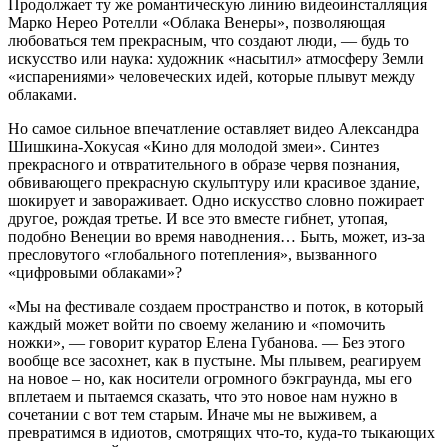
Продолжает ту же романтическую линию видеоинсталляция
Марко Нерео Ротелли «Облака Венеры», позволяющая
любоваться тем прекрасным, что создают люди, — будь то
искусство или наука: художник «насытил» атмосферу Земли
«испарениями» человеческих идей, которые плывут между
облаками.
Но самое сильное впечатление оставляет видео Александра
Шишкина-Хокусая «Кино для молодой змеи». Синтез
прекрасного и отвратительного в образе червя познания,
обвивающего прекрасную скульптуру или красивое здание,
шокирует и завораживает. Одно искусство словно пожирает
другое, рождая третье. И все это вместе гибнет, утопая,
подобно Венеции во время наводнения… Быть, может, из-за
пресловутого «глобального потепления», вызванного
«цифровыми облаками»?
«Мы на фестивале создаем пространство и поток, в который
каждый может войти по своему желанию и «помочить
ножки», — говорит куратор Елена Губанова. — Без этого
вообще все засохнет, как в пустыне. Мы плывем, реагируем
на новое – но, как носители огромного бэкграунда, мы его
вплетаем и пытаемся сказать, что это новое нам нужно в
сочетании с вот тем старым. Иначе мы не выживем, а
превратимся в идиотов, смотрящих что-то, куда-то тыкающих