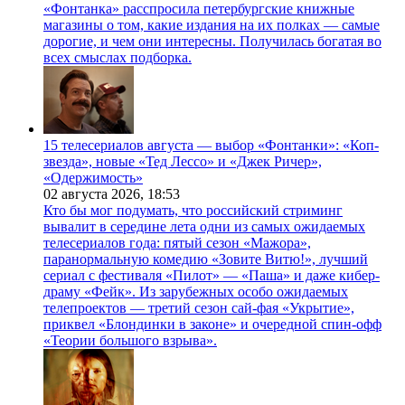
«Фонтанка» расспросила петербургские книжные
магазины о том, какие издания на их полках — самые
дорогие, и чем они интересны. Получилась богатая во
всех смыслах подборка.
15 телесериалов августа — выбор «Фонтанки»: «Коп-
звезда», новые «Тед Лессо» и «Джек Ричер»,
«Одержимость»
02 августа 2026,
18:53
Кто бы мог подумать, что российский стриминг
вывалит в середине лета одни из самых ожидаемых
телесериалов года: пятый сезон «Мажора»,
паранормальную комедию «Зовите Витю!», лучший
сериал с фестиваля «Пилот» — «Паша» и даже кибер-
драму «Фейк». Из зарубежных особо ожидаемых
телепроектов — третий сезон сай-фая «Укрытие»,
приквел «Блондинки в законе» и очередной спин-офф
«Теории большого взрыва».