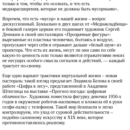
только в том, чтобы это осознать, и что есть
медиарасширения, которые не должны быть мусорными».
Впрочем, что есть «мусор» в нашей жизни – вопрос
дискуссионный. Буквально в двух шагах от «Медиакладбища»
в боковой галерее церкви его поднимает художник Сергей
Деникин в своей инсталляции «Прозрачные фигуры»:
вырезанные из пластика человечки, болтаясь в воздухе,
пропускают через себя и отражают дальше «белый шум» из
проектора. Что есть их жизнь, несут ли они сами по себе
какую-то ценность или только являются отражателями неких
не несущих особого смысла сигналов и действий, — каждый
трактует по-своему.
Еще один вариант трактовки виртуальной жизни – новая
пастораль: такой взгляд предлагает Людмила Белова в своей
работе «Цифра в лесу», представленной в Академии
Штиглица на выставке «Прогноз погоды: цифровая
облачность». Художник поместила фигурку девочки 1950-х
годов в окружение роботов-насекомых и вложила ей в руки
селфи-палку с телефоном. Такой мир безопасен и легко
контролируем, это уход от суровой действительности –
подобно салонному искусству в XIX веке, которое
противопоставлялось реализму.