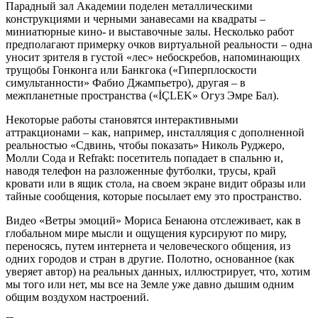
Парадный зал Академии поделен металлическими
конструкциями и черными занавесами на квадраты –
миниатюрные кино- и выставочные залы. Несколько работ
предполагают примерку очков виртуальной реальности – одна
уносит зрителя в густой «лес» небоскребов, напоминающих
трущобы Гонконга или Банкгока («Гиперплоскости
симультанности» Фабио Джампьетро), другая – в
межпланетные пространства («İÇLEK» Огуз Эмре Бал).
Некоторые работы становятся интерактивными
аттракционами – как, например, инсталляция с дополненной
реальностью «Сдвинь, чтобы показать» Николь Руджеро,
Молли Сода и Refrakt: посетитель попадает в спальню и,
наводя телефон на разложенные футболки, трусы, край
кровати или в ящик стола, на своем экране видит образы или
тайные сообщения, которые посылает ему это пространство.
Видео «Ветры эмоций» Мориса Бенаюна отслеживает, как в
глобальном мире мысли и ощущения курсируют по миру,
переносясь, путем интернета и человеческого общения, из
одних городов и стран в другие. Полотно, основанное (как
уверяет автор) на реальных данных, иллюстрирует, что, хотим
мы того или нет, мы все на Земле уже давно дышим одним
общим воздухом настроений.