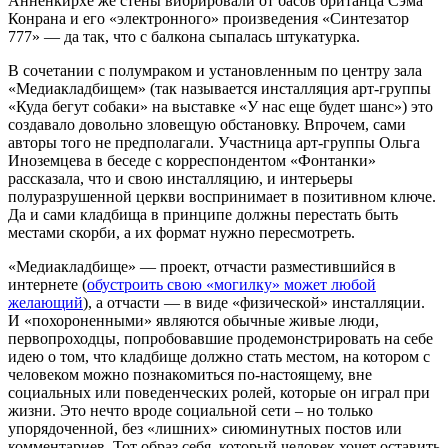
Анненкирхе же стены вибрировали от басов британца Сэма
Конрана и его «электронного» произведения «Синтезатор
777» — да так, что с балкона сыпалась штукатурка.
В сочетании с полумраком и установленным по центру зала
«Медиакладбищем» (так называется инсталляция арт-группы
«Куда бегут собаки» на выставке «У нас еще будет шанс») это
создавало довольно зловещую обстановку. Впрочем, сами
авторы того не предполагали. Участница арт-группы Ольга
Иноземцева в беседе с корреспондентом «Фонтанки»
рассказала, что и свою инсталляцию, и интерьеры
полуразрушенной церкви воспринимает в позитивном ключе.
Да и сами кладбища в принципе должны перестать быть
местами скорби, а их формат нужно пересмотреть.
«Медиакладбище» — проект, отчасти разместившийся в
интернете (
обустроить свою «могилку» может любой
желающий
), а отчасти — в виде «физической» инсталляции.
И «похороненными» являются обычные живые люди,
первопроходцы, попробовавшие продемонстрировать на себе
идею о том, что кладбище должно стать местом, на котором с
человеком можно познакомиться по-настоящему, вне
социальных или поведенческих ролей, которые он играл при
жизни. Это нечто вроде социальной сети – но только
упорядоченной, без «лишних» сиюминутных постов или
комментариев. Тот образ себя, который человек хочет оставить