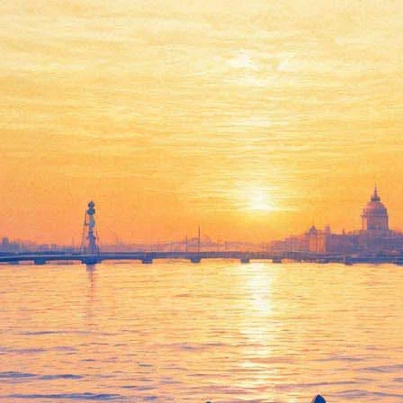
воссоединении Spice Girls
тний слух о грядущем воссоединении легендарной группы 1990-х 
называли во время популярности группы, Posh Spice, еще в мин
экс-участниц коллектива получат за него по 10 миллионов доллар
ло условие звезды, сделавшей с тех пор карьеру дизайнера модно