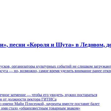
и», песни «Короля и Шута» в Ледовом, 
пусков, организаторы культурных событий не слишком загружаю
осуга — но, возможно, самое время уделить внимание ранее отк
ечное затмение — чтобы его увидеть, нужно постараться
ен от должности ректора ГИТИСа
 имени Майи Плисецкой, лауреаты вместе поставят балет
о имя стало «общеизвестным товарным знаком»