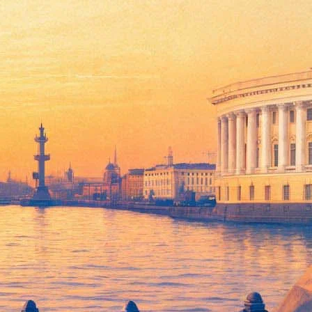
Spice Girls, наконец, стал близок к реальности. И это
увшем ноябре отрицала возможность реюниона в ближайшее
ов каждая, однако с рядом серьезных оговорок. Главная из
й одежды.