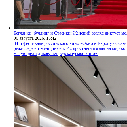
Беглянки, буллинг и Стасики: Женский взгляд диктует м
06 августа 2026,
15:42
34-й фестиваль российского кино «Окно в Европу» с само
режиссерами-женщинами. Их яростный взгляд на мир во 
мы увидели дикое, непредсказуемое кино».