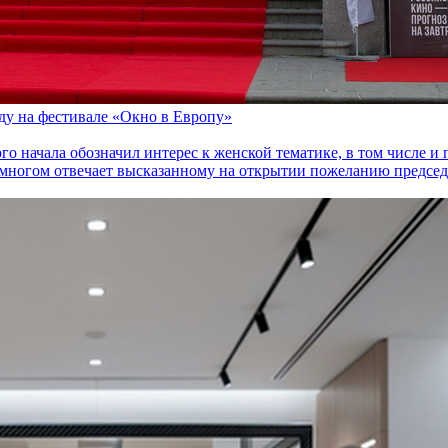
оду на фестивале «Окно в Европу»
го начала обозначил интерес к женской тематике, в том числе 
многом отвечает высказанному на открытии пожеланию председа