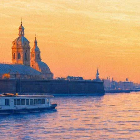
Таблоиды узнали о возможном 
02 февраля 2018,
15:13
Версия для печати
Британские таблоиды со ссылкой на
The Sun
пишут, что многоле
несмотря на то, что строптивая Виктория Бэкхэм или, как ее 
время.
По данным газеты, воссоединение все-таки произойдет, и пять 
которых состоит в том, что Виктория не будет петь. Таково бы