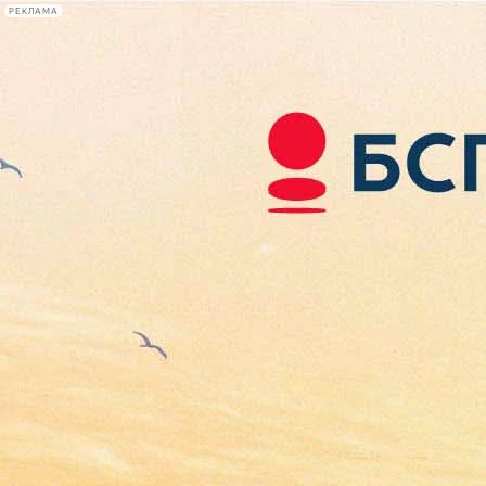
РЕКЛАМА
Афиша Plus
#телегид
Фонтанка.ру
Сегодня:
2026.08.09
11:02
Афиша Plus
кино
спектакли
выставки
концерты
лекции
книги
афиша плюс
новости
+