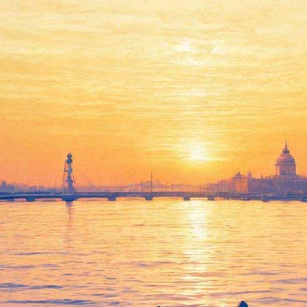
Петербурженка Дарья Белова
стала "Открытием" Канн
24 мая 2013,
11:58
Версия для печати
Радостная новость пришла в эти минуты из Канн.
Кинорежиссёр Дарья Белова получила приз «Открытие» за
свой короткометражный фильм «Иди и смотри». Картина
была показана в рамках программы «Международная неделя
критики» - параллельной секции 66-го Каннского
кинофестиваля.
Студентка из Санкт-Петербурга Дарья Белова написала
сценарий и сняла 30-минутный фильм «Иди и смотри»,
историю о взаимоотношениях русских и немцев после
событий Второй мировой войны. Это единственная
российско-германская картина, попавшая в конкурс. Дарья с