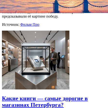
2008 года является студенткой Немецкой кино- и
телеакадемии в Берлине. Приглашение в Канны было для неё
большой неожиданностью. Многие кинокритики
предсказывали её картине победу.
Источник:
Фильм Про
Какие книги — самые дорогие в
магазинах Петербурга?