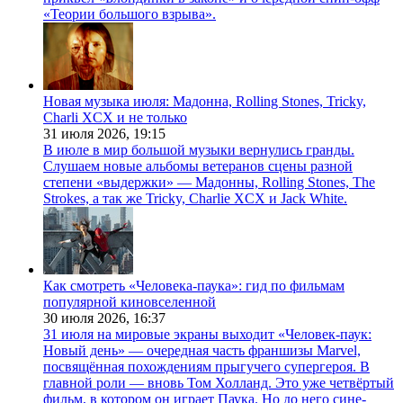
«Теории большого взрыва».
Новая музыка июля: Мадонна, Rolling Stones, Tricky,
Charli XCX и не только
31 июля 2026,
19:15
В июле в мир большой музыки вернулись гранды.
Слушаем новые альбомы ветеранов сцены разной
степени «выдержки» — Мадонны, Rolling Stones, The
Strokes, а так же Tricky, Charlie XCX и Jack White.
Как смотреть «Человека-паука»: гид по фильмам
популярной киновселенной
30 июля 2026,
16:37
31 июля на мировые экраны выходит «Человек-паук:
Новый день» — очередная часть франшизы Marvel,
посвящённая похождениям прыгучего супергероя. В
главной роли — вновь Том Холланд. Это уже четвёртый
фильм, в котором он играет Паука. Но до него сине-