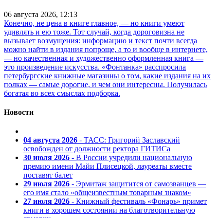
06 августа 2026, 12:13
Конечно, не цена в книге главное, — но книги умеют
удивлять и ею тоже. Тот случай, когда дороговизна не
вызывает возмущения: информацию и текст почти всегда
можно найти в издания попроще, а то и вообще в интернете,
— но качественная и художественно оформленная книга —
это произведение искусства. «Фонтанка» расспросила
петербургские книжные магазины о том, какие издания на их
полках — самые дорогие, и чем они интересны. Получилась
богатая во всех смыслах подборка.
Новости
04 августа 2026
- ТАСС: Григорий Заславский
освобожден от должности ректора ГИТИСа
30 июля 2026
- В России учредили национальную
премию имени Майи Плисецкой, лауреаты вместе
поставят балет
29 июля 2026
- Эрмитаж защитится от самозванцев —
его имя стало «общеизвестным товарным знаком»
27 июля 2026
- Книжный фестиваль «Фонарь» примет
книги в хорошем состоянии на благотворительную