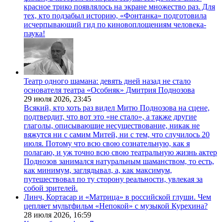
красное трико появлялось на экране множество раз. Для
тех, кто подзабыл историю, «Фонтанка» подготовила
исчерпывающий гид по киновоплощениям человека-
паука!
Театр одного шамана: девять дней назад не стало
основателя театра «Особняк» Дмитрия Поднозова
29 июля 2026,
23:45
Всякий, кто хоть раз видел Митю Поднозова на сцене,
подтвердит, что вот это «не стало», а также другие
глаголы, описывающие несуществование, никак не
вяжутся ни с самим Митей, ни с тем, что случилось 20
июля. Потому что всю свою сознательную, как я
полагаю, и уж точно всю свою театральную жизнь актер
Поднозов занимался натуральным шаманством, то есть,
как минимум, заглядывал, а, как максимум,
путешествовал по ту сторону реальности, увлекая за
собой зрителей.
Линч, Кортасар и «Матрица» в российской глуши. Чем
цепляет мультфильм «Непокой» с музыкой Курехина?
28 июля 2026,
16:59