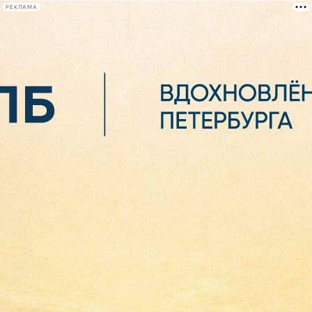
РЕКЛАМА
Афиша Plus
#телегид
Фонтанка.ру
Сегодня:
2026.08.06
12:19
Афиша Plus
кино
спектакли
выставки
концерты
лекции
книги
афиша плюс
новости
+