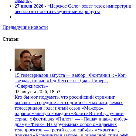
ярмарку
27 июля 2026
- «Царское Село» зовет тезок императриц
бесплатно посетить музейные маршруты
Предыдущие новости
Статьи
15 телесериалов августа — выбор «Фонтанки»: «Коп-
звезда», новые «Тед Лессо» и «Джек Ричер»,
«Одержимость»
02 августа 2026,
18:53
Кто бы мог подумать, что российский стриминг
вывалит в середине лета одни из самых ожидаемых
телесериалов года: пятый сезон «Мажора»,
паранормальную комедию «Зовите Витю!», лучший
сериал с фестиваля «Пилот» — «Паша» и даже кибер-
драму «Фейк». Из зарубежных особо ожидаемых
телепроектов — третий сезон сай-фая «Укрытие»,
приквел «Блондинки в законе» и очередной спин-офф