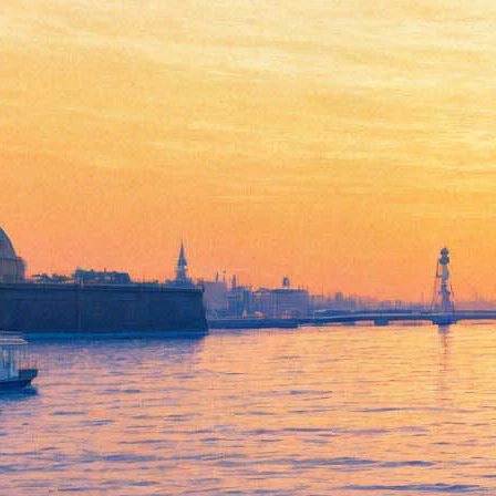
В Голландии обнаружили
неизвестный рисунок Ван
Гога
16 января 2018,
17:14
Версия для печати
Уникальное открытие сделано в Голландии: в коллекции арт-
фонда, основанного местным миллиардером Джоном
Фентенером ван Влиссингеном, обнаружен рисунок Винсента
Ван Гога. Изображение, получившее название «Холм
Монмартр с карьером», датируется мартом 1886 года — такое
заключение сделали специалисты, исследовав сюжет, стиль,
технику, использованные материалы и провенанс рисунка.