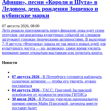
Афиши», песни «Короля и Шута» в
Ледовом, день рождения Зощенко и
кубинские марки
07 августа 2026, 08:00
Лето решило притормозить перед финалом: пока идет сезон
отпусков, организаторы культурных событий не слишком
загружают горожан творческими активностями. В выходные
7–9 августа «Фонтанка» нашла не так много новых идей для
культурного досуга — но, возможно, самое время уделить
внимание ранее открытым выставкам или почитать книги.
Новости
07 августа 2026
- В Петербурге готовятся наблюдать
солнечное затмение — чтобы его увидеть, нужно
постараться
04 августа 2026
- ТАСС: Григорий Заславский
освобожден от должности ректора ГИТИСа
30 июля 2026
- В России учредили национальную
премию имени Майи Плисецкой, лауреаты вместе
поставят балет