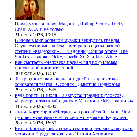
Новая музыка июля: Мадонна, Rolling Stones, Tricky,
Charli XCX и не только
31 июля 2026,
19:15
В июле в мир большой музыки вернулись гранды.
Слушаем новые альбомы ветеранов сцены разной
степени «выдержки» — Мадонны, Rolling Stones, The
Strokes, а так же Tricky, Charlie XCX и Jack White.
Как смотреть «Человека-паука»: гид по фильмам
популярной киновселенной
30 июля 2026,
16:37
Театр одного шамана: девять дней назад не стало
основателя театра «Особняк» Дмитрия Поднозова
29 июля 2026,
23:45
Куда пойти 31 июля—2 августа: праздник флоксов,
«Пространственный сдвиг» у Манежа и «Музыка мира»
31 июля 2026,
08:00
Линч, Кортасар и «Матрица» в российской глуши. Чем
цепляет мультфильм «Непокой» с музыкой Курехина?
28 июля 2026,
16:59
Книги-биографии: 7 ярких текстов о реальных людях от
монахинь Средневековья до Энтони Хопкинса