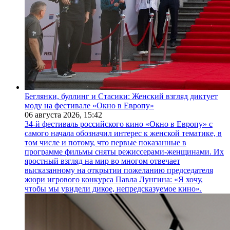
Беглянки, буллинг и Стасики: Женский взгляд диктует
моду на фестивале «Окно в Европу»
06 августа 2026,
15:42
34-й фестиваль российского кино «Окно в Европу» с
самого начала обозначил интерес к женской тематике, в
том числе и потому, что первые показанные в
программе фильмы сняты режиссерами-женщинами. Их
яростный взгляд на мир во многом отвечает
высказанному на открытии пожеланию председателя
жюри игрового конкурса Павла Лунгина: «Я хочу,
чтобы мы увидели дикое, непредсказуемое кино».