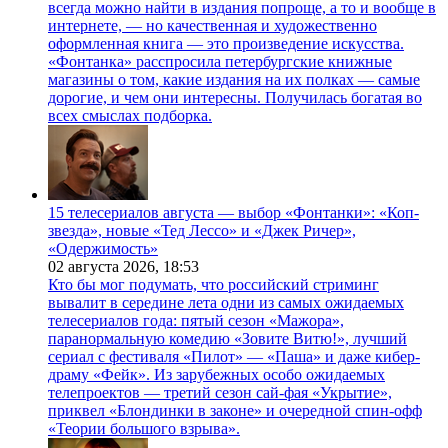
всегда можно найти в издания попроще, а то и вообще в
интернете, — но качественная и художественно
оформленная книга — это произведение искусства.
«Фонтанка» расспросила петербургские книжные
магазины о том, какие издания на их полках — самые
дорогие, и чем они интересны. Получилась богатая во
всех смыслах подборка.
15 телесериалов августа — выбор «Фонтанки»: «Коп-
звезда», новые «Тед Лессо» и «Джек Ричер»,
«Одержимость»
02 августа 2026,
18:53
Кто бы мог подумать, что российский стриминг
вывалит в середине лета одни из самых ожидаемых
телесериалов года: пятый сезон «Мажора»,
паранормальную комедию «Зовите Витю!», лучший
сериал с фестиваля «Пилот» — «Паша» и даже кибер-
драму «Фейк». Из зарубежных особо ожидаемых
телепроектов — третий сезон сай-фая «Укрытие»,
приквел «Блондинки в законе» и очередной спин-офф
«Теории большого взрыва».