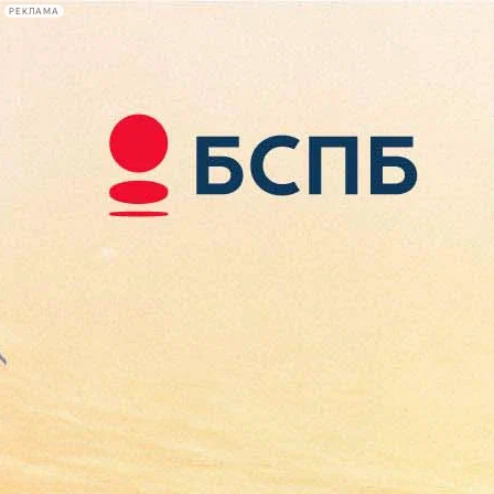
РЕКЛАМА
Афиша Plus
#телегид
Фонтанка.ру
Сегодня:
2026.08.09
17:39
Афиша Plus
кино
спектакли
выставки
концерты
лекции
книги
афиша плюс
новости
+