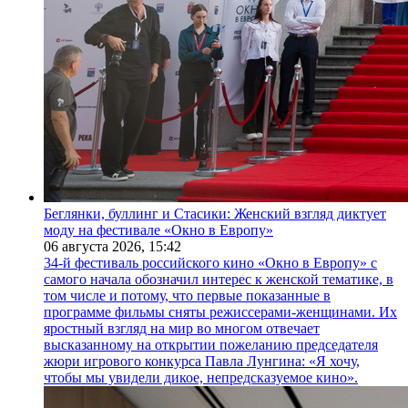
Беглянки, буллинг и Стасики: Женский взгляд диктует
моду на фестивале «Окно в Европу»
06 августа 2026,
15:42
34-й фестиваль российского кино «Окно в Европу» с
самого начала обозначил интерес к женской тематике, в
том числе и потому, что первые показанные в
программе фильмы сняты режиссерами-женщинами. Их
яростный взгляд на мир во многом отвечает
высказанному на открытии пожеланию председателя
жюри игрового конкурса Павла Лунгина: «Я хочу,
чтобы мы увидели дикое, непредсказуемое кино».