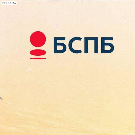
РЕКЛАМА
Афиша Plus
#телегид
Фонтанка.ру
Сегодня:
2026.08.08
05:36
Афиша Plus
кино
спектакли
выставки
концерты
лекции
книги
афиша плюс
новости
+