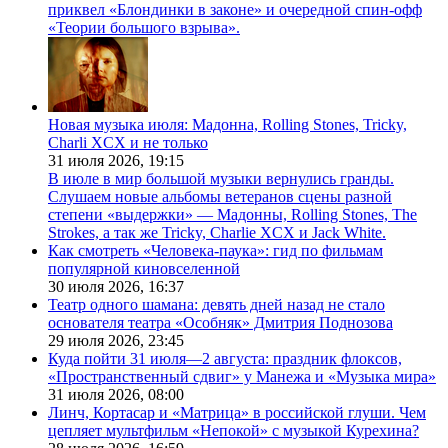
приквел «Блондинки в законе» и очередной спин-офф
«Теории большого взрыва».
Новая музыка июля: Мадонна, Rolling Stones, Tricky,
Charli XCX и не только
31 июля 2026,
19:15
В июле в мир большой музыки вернулись гранды.
Слушаем новые альбомы ветеранов сцены разной
степени «выдержки» — Мадонны, Rolling Stones, The
Strokes, а так же Tricky, Charlie XCX и Jack White.
Как смотреть «Человека-паука»: гид по фильмам
популярной киновселенной
30 июля 2026,
16:37
Театр одного шамана: девять дней назад не стало
основателя театра «Особняк» Дмитрия Поднозова
29 июля 2026,
23:45
Куда пойти 31 июля—2 августа: праздник флоксов,
«Пространственный сдвиг» у Манежа и «Музыка мира»
31 июля 2026,
08:00
Линч, Кортасар и «Матрица» в российской глуши. Чем
цепляет мультфильм «Непокой» с музыкой Курехина?