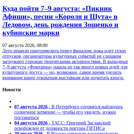
Куда пойти 7–9 августа: «Пикник
Афиши», песни «Короля и Шута» в
Ледовом, день рождения Зощенко и
кубинские марки
07 августа 2026, 08:00
Лето решило притормозить перед финалом: пока идет сезон
отпусков, организаторы культурных событий не слишком
загружают горожан творческими активностями. В выходные
7–9 августа «Фонтанка» нашла не так много новых идей для
культурного досуга — но, возможно, самое время уделить
внимание ранее открытым выставкам или почитать книги.
Новости
07 августа 2026
- В Петербурге готовятся наблюдать
солнечное затмение — чтобы его увидеть, нужно
постараться
04 августа 2026
- ТАСС: Григорий Заславский
освобожден от должности ректора ГИТИСа
30 июля 2026
- В России учредили национальную