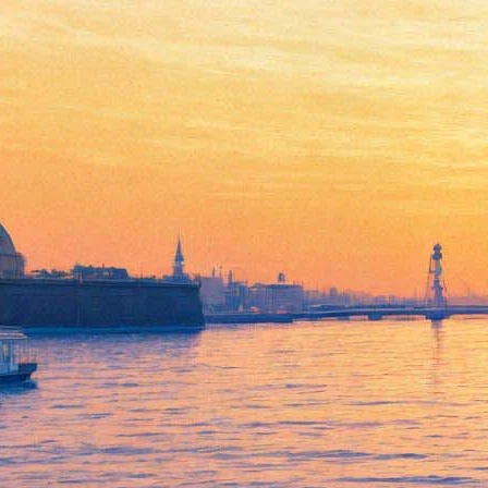
Эрмитаж показал, как
шедевры Леонардо да Винчи
переезжают на новое место
15 января 2018,
21:24
Версия для печати
Одни из ключевых экспонатов коллекции Эрмитажа —
шедевры Леонардо на Винчи «Мадонна Бенуа» и «Мадонна
Литта» – переехали в новые витрины и на новое место в
экспозиции. Видеозаписью того, как это происходило, музей
поделился в своих социальных сетях.
О том, что переезд состоится, «Фонтанка»
писала еще в
ноябре
. Тогда хранитель произведений Татьяна Кустодиева
рассказала, что изменения связаны с возросшим потоком
посетителей и их упавшей культурой. При этом Кустодиева