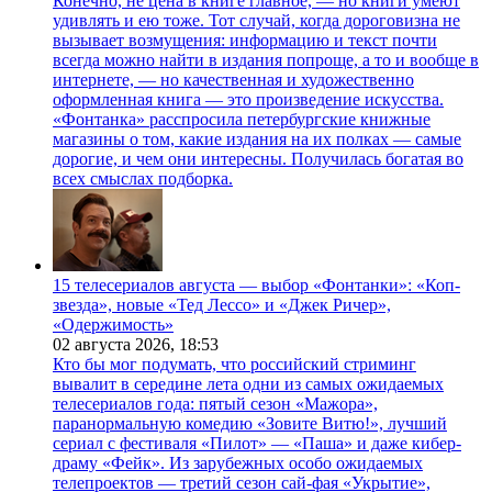
Конечно, не цена в книге главное, — но книги умеют
удивлять и ею тоже. Тот случай, когда дороговизна не
вызывает возмущения: информацию и текст почти
всегда можно найти в издания попроще, а то и вообще в
интернете, — но качественная и художественно
оформленная книга — это произведение искусства.
«Фонтанка» расспросила петербургские книжные
магазины о том, какие издания на их полках — самые
дорогие, и чем они интересны. Получилась богатая во
всех смыслах подборка.
15 телесериалов августа — выбор «Фонтанки»: «Коп-
звезда», новые «Тед Лессо» и «Джек Ричер»,
«Одержимость»
02 августа 2026,
18:53
Кто бы мог подумать, что российский стриминг
вывалит в середине лета одни из самых ожидаемых
телесериалов года: пятый сезон «Мажора»,
паранормальную комедию «Зовите Витю!», лучший
сериал с фестиваля «Пилот» — «Паша» и даже кибер-
драму «Фейк». Из зарубежных особо ожидаемых
телепроектов — третий сезон сай-фая «Укрытие»,