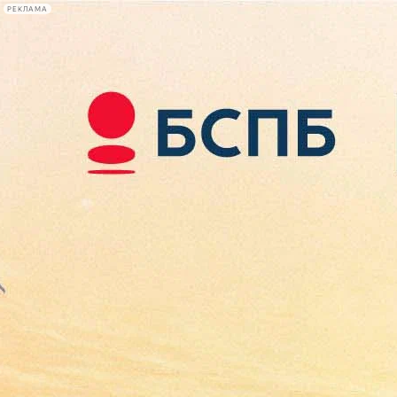
РЕКЛАМА
Афиша Plus
#телегид
Фонтанка.ру
Сегодня:
2026.08.10
22:25
Афиша Plus
кино
спектакли
выставки
концерты
лекции
книги
афиша плюс
новости
+