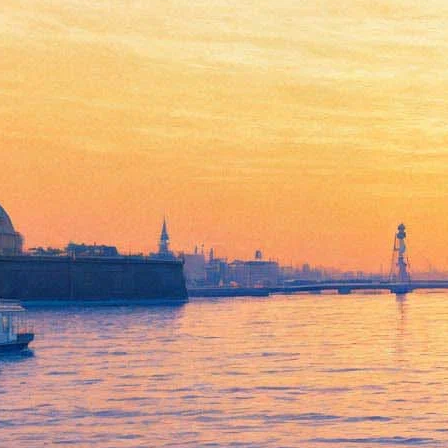
«Ходячих мертвецов»
продлили на девятый сезон
14 января 2018,
17:20
Версия для печати
Американская кабельная телесеть AMC продлила зомби-
блокбастер «Ходячие мертвецы» на девятый сезон. Об этом
сообщили американские СМИ со ссылкой на AMC. Премьера
состоится в конце осени 2018-го.