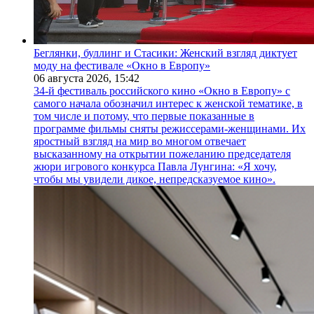
Беглянки, буллинг и Стасики: Женский взгляд диктует
моду на фестивале «Окно в Европу»
06 августа 2026,
15:42
34-й фестиваль российского кино «Окно в Европу» с
самого начала обозначил интерес к женской тематике, в
том числе и потому, что первые показанные в
программе фильмы сняты режиссерами-женщинами. Их
яростный взгляд на мир во многом отвечает
высказанному на открытии пожеланию председателя
жюри игрового конкурса Павла Лунгина: «Я хочу,
чтобы мы увидели дикое, непредсказуемое кино».