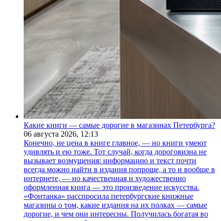
Какие книги — самые дорогие в магазинах Петербурга?
06 августа 2026,
12:13
Конечно, не цена в книге главное, — но книги умеют
удивлять и ею тоже. Тот случай, когда дороговизна не
вызывает возмущения: информацию и текст почти
всегда можно найти в издания попроще, а то и вообще в
интернете, — но качественная и художественно
оформленная книга — это произведение искусства.
«Фонтанка» расспросила петербургские книжные
магазины о том, какие издания на их полках — самые
дорогие, и чем они интересны. Получилась богатая во