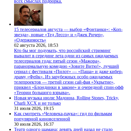
всех смыслах подборка.
15 телесериалов августа — выбор «Фонтанки»: «Коп-
звезда», новые «Тед Лессо» и «Джек Ричер»,
«Одержимость»
02 августа 2026,
18:53
Кто бы мог подумать, что российский стриминг
вывалит в середине лета одни из самых ожидаемых
телесериалов года: пятый сезон «Мажора»,
паранормальную комедию «Зовите Витю!», лучший
сериал с фестиваля «Пилот» — «Паша» и даже кибер-
драму «Фейк». Из зарубежных особо ожидаемых
телепроектов — третий сезон сай-фая «Укрытие»,
приквел «Блондинки в законе» и очередной спин-офф
«Теории большого взрыва».
Новая музыка июля: Мадонна, Rolling Stones, Tricky,
Charli XCX и не только
31 июля 2026,
19:15
Как смотреть «Человека-паука»: гид по фильмам
популярной киновселенной
30 июля 2026,
16:37
Театр одного шамана: девять дней назад не стало