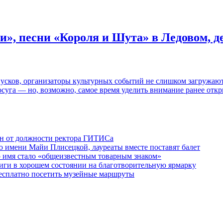
и», песни «Короля и Шута» в Ледовом, 
пусков, организаторы культурных событий не слишком загружаю
осуга — но, возможно, самое время уделить внимание ранее отк
ен от должности ректора ГИТИСа
 имени Майи Плисецкой, лауреаты вместе поставят балет
о имя стало «общеизвестным товарным знаком»
ги в хорошем состоянии на благотворительную ярмарку
бесплатно посетить музейные маршруты