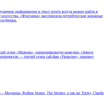
озмущения: информацию и текст почти всегда можно найти в
е искусства. «Фонтанка» расспросила петербургские книжные
 подборка.
пятый сезон «Мажора», паранормальную комедию «Зовите
епроектов — третий сезон сай-фая «Укрытие», приквел
онны, Rolling Stones, The Strokes, а так же Tricky, Charlie