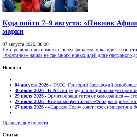
Куда пойти 7–9 августа: «Пикник Афиш
марки
07 августа 2026, 08:00
Лето решило притормозить перед финалом: пока идет сезон от
«Фонтанка» нашла не так много новых идей для культурного д
Новости
04 августа 2026
- ТАСС: Григорий Заславский освобожд
30 июля 2026
- В России учредили национальную премию
29 июля 2026
- Эрмитаж защитится от самозванцев — ег
27 июля 2026
- Книжный фестиваль «Фонарь» примет кни
27 июля 2026
- «Царское Село» зовет тезок императриц 
Предыдущие новости
Статьи