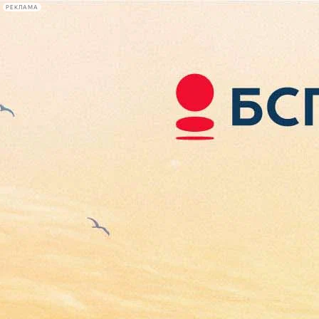
РЕКЛАМА
Афиша Plus
#телегид
Фонтанка.ру
Сегодня:
2026.08.07
15:04
Афиша Plus
кино
спектакли
выставки
концерты
лекции
книги
афиша плюс
новости
+