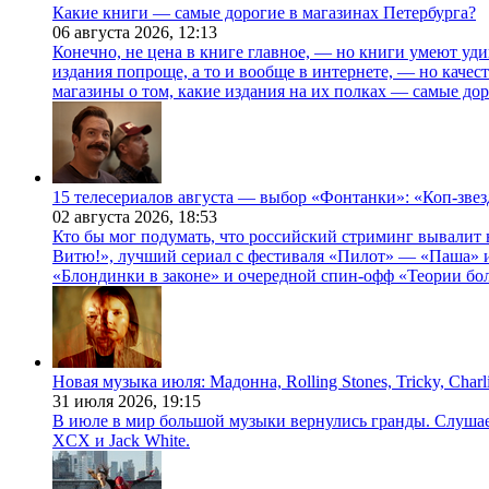
Какие книги — самые дорогие в магазинах Петербурга?
06 августа 2026,
12:13
Конечно, не цена в книге главное, — но книги умеют уди
издания попроще, а то и вообще в интернете, — но каче
магазины о том, какие издания на их полках — самые дор
15 телесериалов августа — выбор «Фонтанки»: «Коп-зве
02 августа 2026,
18:53
Кто бы мог подумать, что российский стриминг вывалит 
Витю!», лучший сериал с фестиваля «Пилот» — «Паша» и
«Блондинки в законе» и очередной спин-офф «Теории бо
Новая музыка июля: Мадонна, Rolling Stones, Tricky, Char
31 июля 2026,
19:15
В июле в мир большой музыки вернулись гранды. Слушаем 
XCX и Jack White.