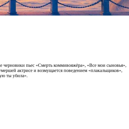
е черновики пьес «Смерть коммивояжёра», «Все мои сыновья»,
 умершей актрисе и возмущается поведением «плакальщиков»,
рую ты убила».