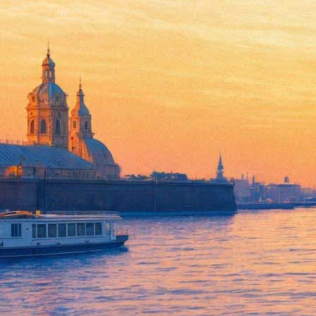
Обнаружены неизвестные пи
13 января 2018,
19:21
Версия для печати
Последний супруг Мэрлин Монро, американский драматург и п
известно из архива Миллера, приобретённого Центром Гарри Р