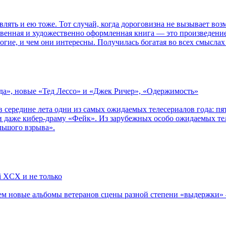
влять и ею тоже. Тот случай, когда дороговизна не вызывает в
ственная и художественно оформленная книга — это произведени
огие, и чем они интересны. Получилась богатая во всех смыслах
зда», новые «Тед Лессо» и «Джек Ричер», «Одержимость»
в середине лета одни из самых ожидаемых телесериалов года: 
 даже кибер-драму «Фейк». Из зарубежных особо ожидаемых тел
льшого взрыва».
li XCX и не только
новые альбомы ветеранов сцены разной степени «выдержки» — Мад