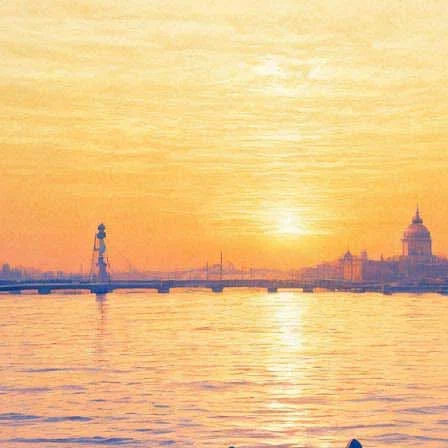
сьма мужа Мэрлин Монро
розаик Артур Миллер, был возмущён поведением людей, которые
эндсома в Техасе,
сообщает The Guardian
.