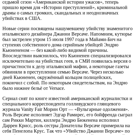
седьмой сезон «Американской истории ужасов», теперь
пришло время для «Истории преступлений», криминальной
драмы о самых громких, скандальных и неоднозначных
убийствах в США.
Новые серии посвящены нашумевшему убийству знаменитого
итальянского дизайнера Джанни Версаче. Напомним, кутюрье
был застрелен утром 15 июля 1997 года в Майами-Бич на
ступенях собственного дома серийным убийцей Эндрю
Кьюнененом — без какой-либо видимой причины.
Впоследствии выяснилось, что Кьюненен специализировался
исключительно на убийствах геев, в СМИ появилась версия о
причастности к делу итальянской мафии, а некоторые газеты
обвиняли в преступлении семью Версаче. Через несколько
дней Кьюненен, окружённый кольцом полицейских,
покончил с собой. По некоторым свидетельствам, на Эндрю
было нижнее бельё от Versace.
Сериал снят по книге известной американской журналистки и
специального корреспондента голливудского глянцевого
журнала Vanity Fair Морин Орт — «Вульгарные одолжения».
Роль Версаче исполняет Эдгар Рамирес, его бойфренда сыграл
сам Рикки Мартин, киллера Эндрю Бюкенена исполнил
Даррен Крисс, роль сестры Донателлы Версаче примерила на
себя Пенелопа Крус. Так что «Убийство Джанни Версаче» по