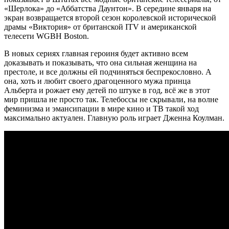
«Шерлока» до «Аббатства Даунтон». В середине января на
экран возвращается второй сезон королевской исторической
драмы «Виктория» от британской ITV и американской
телесети WGBH Boston.
В новых сериях главная героиня будет активно всем
доказывать и показывать, что она сильная женщина на
престоле, и все должны ей подчиняться беспрекословно. А
она, хоть и любит своего драгоценного мужа принца
Альберта и рожает ему детей по штуке в год, всё же в этот
мир пришла не просто так. Телебоссы не скрывали, на волне
феминизма и эмансипации в мире кино и ТВ такой ход
максимально актуален. Главную роль играет Дженна Коулман.