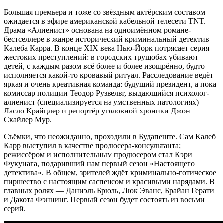
Большая премьера и тоже со звёздным актёрским составом
ожидается в эфире американской кабельной телесети TNT.
Драма «Алиенист» основана на одноимённом романе-
бестселлере в жанре исторический криминальный детектив
Калеба Карра. В конце XIX века Нью-Йорк потрясает серия
жестоких преступлений: в городских трущобах убивают
детей, с каждым разом всё более и более изощрённо, будто
исполняется какой-то кровавый ритуал. Расследование ведёт
яркая и очень креативная команда: будущий президент, а пока
комиссар полиции Теодор Рузвельт, выдающийся психолог-
алиенист (специализируется на умственных патологиях)
Ласло Крайцлер и репортёр уголовной хроники Джон
Скайлер Мур.
Съёмки, что неожиданно, проходили в Будапеште. Сам Калеб
Карр выступил в качестве продюсера-консультанта;
режиссёром и исполнительным продюсером стал Кэри
Фукунага, подаривший нам первый сезон «Настоящего
детектива». В общем, зрителей ждёт криминально-готическое
пиршество с настоящим саспенсом и красивыми нарядами. В
главных ролях — Даниэль Брюль, Люк Эванс, Брайан Герати
и Дакота Фэннинг. Первый сезон будет состоять из восьми
серий.