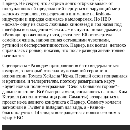
Паркер. Не секрет, что актриса долго отбрыкивалась от
поступающих ей предложений вернуться в чарующий мир
женских сериалов, сосредоточив внимание на fashion-
индустрии и изредка снимаясь в мелодрамах. Но HBO
«дожал» одну из своих любимых кинозвёзд и год назад под
шлейфом возрождения «Секса…» выпустил новое драмеди
«Развод» про женщину пятидесяти лет. Ей осточертела
семейная жизнь, наполненная остывшими чувствами,
рутиной и бесперспективностью. Паркер, как всегда, неплохо
справилась с ролью, показав, что после развода жизнь только
начинается.
Сценаристы «Развода» приправили всё это выдержанным
юмором, за который отвечал муж главной героини в
исполнении Томаса Хейдена Чёрча. Первый сезон понравился
и критикам, и телезрителям, поэтому разыгрывать карту
«будет новый полнометражный "Секс в большом городе"»
дальше не стали. Всё быстро замяли, сославшись на отказ Ким
Кэтролл (исполнительница роли Саманты) возвращаться в
проект из-за давнего конфликта с Паркер. Саманту коллеги
загнобили в Twitter и Instagram для вида, а «Развод»
благополучно с 14 января возвращается с новым сезоном в
эфир HBO.