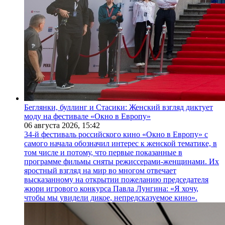
Беглянки, буллинг и Стасики: Женский взгляд диктует
моду на фестивале «Окно в Европу»
06 августа 2026,
15:42
34-й фестиваль российского кино «Окно в Европу» с
самого начала обозначил интерес к женской тематике, в
том числе и потому, что первые показанные в
программе фильмы сняты режиссерами-женщинами. Их
яростный взгляд на мир во многом отвечает
высказанному на открытии пожеланию председателя
жюри игрового конкурса Павла Лунгина: «Я хочу,
чтобы мы увидели дикое, непредсказуемое кино».