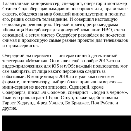
Талантливый кинорежиссёр, сценарист, оператор и монтажёр
Стивен Содерберг давным-давно поссорился или, правильнее
сказать, обиделся на мир большой киноиндустрии и покинул
его, решив освоить телевидение. И совершил настоящую
сериальную революцию. Первый проект, ретро-меддрама
«Больница Никербокер» для дочерней компании HBO, стала
сенсацией, а затем мистер Содерберг разошёлся не по-детски,
снимая и продюсирую самые разные проекты для телеканалов
и стрим-сервисов.
Очередной эксперимент — интерактивный детективный
телесериал «Мозаика». Он вышел ещё в ноябре 2017-го на
видео-приложениях для iOS и tvOS: каждый пользователь мог
сам выбирать, от лица какого персонажа следить за
событиями. В конце января 2018-го в уже классическом
формате, по телевизору, выйдет более привычная версия —
мини-сериал из шести эпизодов. Сценарий, кроме
Содерберга, писал Эд Соломон, сценарист «Людей в чёрном».
Главную роль играет Шэрон Стоун, также задействованы
Гаррет Хедлунд, Фред Уэллер, Бо Бриджес, Пол Рубенс и
другие.