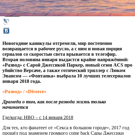
10 января 2018,
12:24
Версия для печати
Новогодние каникулы отгремели, мир постепенно
возвращается в рабочее русло, а с ним и новая порция
сериалов со скоростью света врывается в телеэфир.
Вторая половина января выдастся крайне напряжённой:
«Развод» с Сарой Джессикой Паркер, новый сезон ACS про
убийство Версаче, а также готический триллер с Люком
Эвансом — «Фонтанка» выбрала 10 лучших телесериалов
января 2018 года.
«Развод» / «Divorce»
Драмеди о том, как после развода жизнь только
начинается
Где/когда: HBO – с 14 января 2018
Для тех, кто фанатеет от «Секса в большом городе», 2017 год
прошёл под знаменем громкого come back Сары Джессики