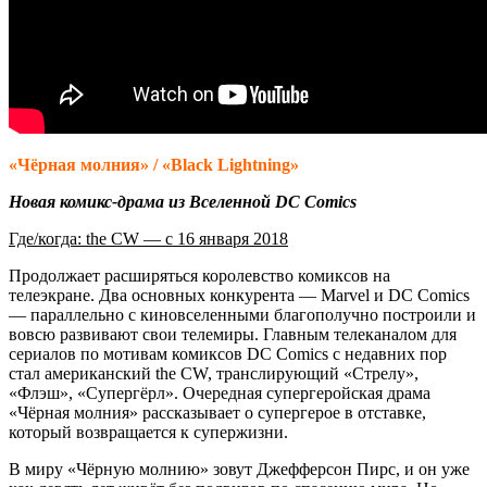
«Чёрная молния» / «Black Lightning»
Новая комикс-драма из Вселенной DC Comics
Где/когда: the CW — с 16 января 2018
Продолжает расширяться королевство комиксов на
телеэкране. Два основных конкурента — Marvel и DC Comics
— параллельно с киновселенными благополучно построили и
вовсю развивают свои телемиры. Главным телеканалом для
сериалов по мотивам комиксов DC Comics с недавних пор
стал американский the CW, транслирующий «Стрелу»,
«Флэш», «Супергёрл». Очередная супергеройская драма
«Чёрная молния» рассказывает о супергерое в отставке,
который возвращается к супержизни.
В миру «Чёрную молнию» зовут Джефферсон Пирс, и он уже