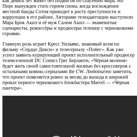
как девять лет живёт без подвигов по спасению мира. Но
Пирс вынужден стать героем снова, когда восхождение
местной банды Cотня приводит к росту преступности и
коррупции в его районе. Авторами телеадаптации выступили
Мара Брок Акил и её муж Салим Акил — знаменитые
сценаристы, режиссёры и продюсеры телешоу с чернокожими
героями.
Главную роль играет Кресс Уильямс, знакомый всем по
фильму «Сердце Дикси» и телесериалу «Побег». Как уже
успел заявить курирующий проект исполнительный продюсер
телевселенной DC Comics Грег Берланти, «Чёрная молния»
будет жить своей самостоятельной жизнью без кроссоверов с
остальными комикс-сериалами the CW. Любопытно заметить,
что проект появляется ровно за месяц до выхода в широкий
прокат первого чернокожего блокбастера Marvel — «Чёрная
пантера».