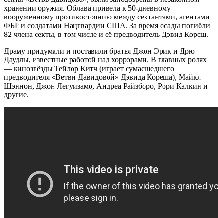
хранении оружия. Облава привела к 50-дневному
вооруженному противостоянию между сектантами, агентами
ФБР и солдатами Нацгвардии США. За время осады погибли
82 члена секты, в том числе и её предводитель Дэвид Кореш.
Драму придумали и поставили братья Джон Эрик и Дрю
Даудлы, известные работой над хоррорами. В главных ролях
— кинозвёзды Тейлор Китч (играет сумасшедшего
предводителя «Ветви Давидовой» Дэвида Кореша), Майкл
Шэннон, Джон Легуизамо, Андреа Райзборо, Рори Калкин и
другие.