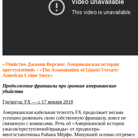
«Убийство Джанни Версаче: Американская история
преступлений» / «The Assassination of Gianni Versace:
American Crime Story»
Продолжение франшизы про громкие американские
убийства
Где/когда: FX — с 17 января 2018
Американская кабельная телесеть FX продолжает весьма
успешно развивать свою собственную франшизу, вовсе не
связанную с комиксами. Речь об «Американской истории
ужасов/преступлений/вражды» от продюсера-
многостаночника Райана Мёрфи. Минувшей осенью отгремел