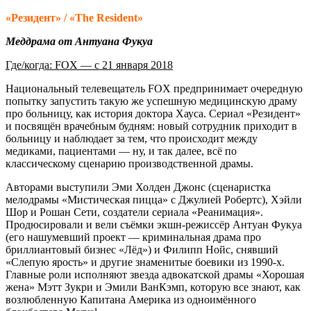
«Резидент» / «The Resident»
Меддрама от Антуана Фукуа
Где/когда: FOX — с 21 января 2018
Национальный телевещатель FOX предпринимает очередную
попытку запустить такую же успешную медицинскую драму
про больницу, как история доктора Хауса. Сериал «Резидент»
и посвящён врачебным будням: новый сотрудник приходит в
больницу и наблюдает за тем, что происходит между
медиками, пациентами — ну, и так далее, всё по
классическому сценарию производственной драмы.
Авторами выступили Эми Холден Джонс (сценаристка
мелодрамы «Мистическая пицца» с Джулией Робертс), Хэйли
Шор и Рошан Сети, создатели сериала «Реанимация».
Продюсировали и вели съёмки экшн-режиссёр Антуан Фукуа
(его нашумевший проект — криминальная драма про
бриллиантовый бизнес «Лёд») и Филипп Нойс, снявший
«Слепую ярость» и другие знаменитые боевики из 1990-х.
Главные роли исполняют звезда адвокатской драмы «Хорошая
жена» Мэтт Зукри и Эмили ВанКэмп, которую все знают, как
возлюбленную Капитана Америка из одноимённого