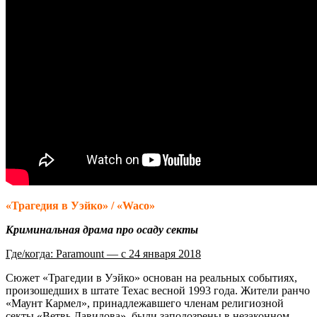
«Трагедия в Уэйко» / «Waco»
Криминальная драма про осаду секты
Где/когда: Paramount — с 24 января 2018
Сюжет «Трагедии в Уэйко» основан на реальных событиях,
произошедших в штате Техас весной 1993 года. Жители ранчо
«Маунт Кармел», принадлежавшего членам религиозной
секты «Ветвь Давидова», были заподозрены в незаконном