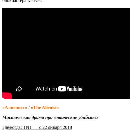
блокбастера Marvel.
«Алиенист» / «The Alienist»
Мистическая драма про готические убийства
Где/когда: TNT — с 22 января 2018