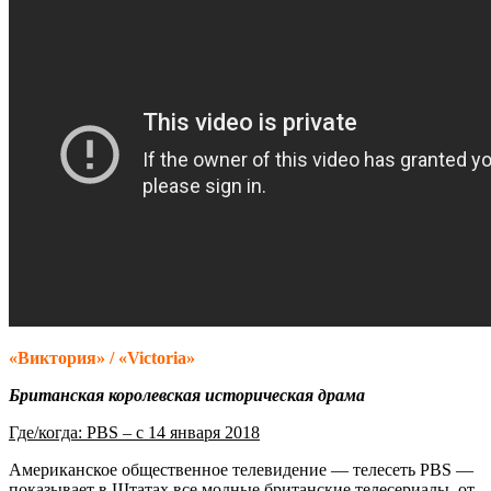
«Виктория» / «Victoria»
Британская королевская историческая драма
Где/когда: PBS – с 14 января 2018
Американское общественное телевидение — телесеть PBS —
показывает в Штатах все модные британские телесериалы, от