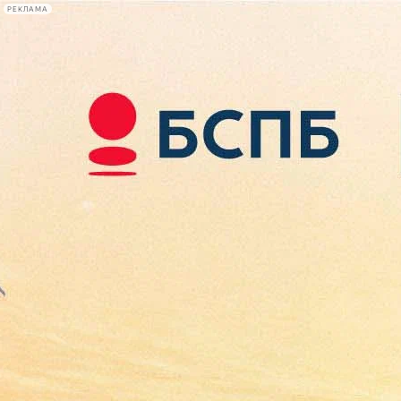
РЕКЛАМА
Афиша Plus
#телегид
Фонтанка.ру
Сегодня:
2026.08.07
18:38
Афиша Plus
кино
спектакли
выставки
концерты
лекции
книги
афиша плюс
новости
+