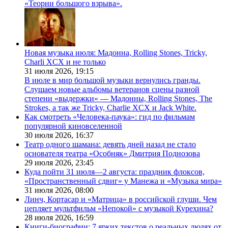
«Теории большого взрыва».
Новая музыка июля: Мадонна, Rolling Stones, Tricky,
Charli XCX и не только
31 июля 2026,
19:15
В июле в мир большой музыки вернулись гранды.
Слушаем новые альбомы ветеранов сцены разной
степени «выдержки» — Мадонны, Rolling Stones, The
Strokes, а так же Tricky, Charlie XCX и Jack White.
Как смотреть «Человека-паука»: гид по фильмам
популярной киновселенной
30 июля 2026,
16:37
Театр одного шамана: девять дней назад не стало
основателя театра «Особняк» Дмитрия Поднозова
29 июля 2026,
23:45
Куда пойти 31 июля—2 августа: праздник флоксов,
«Пространственный сдвиг» у Манежа и «Музыка мира»
31 июля 2026,
08:00
Линч, Кортасар и «Матрица» в российской глуши. Чем
цепляет мультфильм «Непокой» с музыкой Курехина?
28 июля 2026,
16:59
Книги-биографии: 7 ярких текстов о реальных людях от