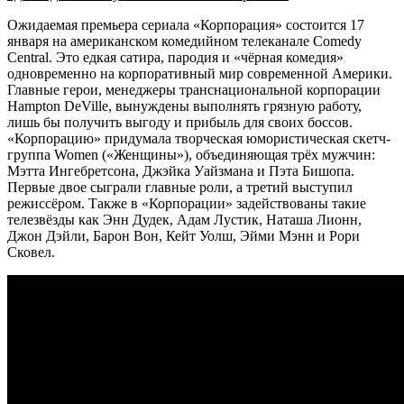
Ожидаемая премьера сериала «Корпорация» состоится 17
января на американском комедийном телеканале Comedy
Central. Это едкая сатира, пародия и «чёрная комедия»
одновременно на корпоративный мир современной Америки.
Главные герои, менеджеры транснациональной корпорации
Hampton DeVille, вынуждены выполнять грязную работу,
лишь бы получить выгоду и прибыль для своих боссов.
«Корпорацию» придумала творческая юмористическая скетч-
группа Women («Женщины»), объединяющая трёх мужчин:
Мэтта Ингебретсона, Джэйка Уайзмана и Пэта Бишопа.
Первые двое сыграли главные роли, а третий выступил
режиссёром. Также в «Корпорации» задействованы такие
телезвёзды как Энн Дудек, Адам Лустик, Наташа Лионн,
Джон Дэйли, Барон Вон, Кейт Уолш, Эйми Мэнн и Рори
Сковел.