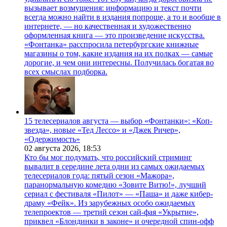
вызывает возмущения: информацию и текст почти
всегда можно найти в издания попроще, а то и вообще в
интернете, — но качественная и художественно
оформленная книга — это произведение искусства.
«Фонтанка» расспросила петербургские книжные
магазины о том, какие издания на их полках — самые
дорогие, и чем они интересны. Получилась богатая во
всех смыслах подборка.
15 телесериалов августа — выбор «Фонтанки»: «Коп-
звезда», новые «Тед Лессо» и «Джек Ричер»,
«Одержимость»
02 августа 2026,
18:53
Кто бы мог подумать, что российский стриминг
вывалит в середине лета одни из самых ожидаемых
телесериалов года: пятый сезон «Мажора»,
паранормальную комедию «Зовите Витю!», лучший
сериал с фестиваля «Пилот» — «Паша» и даже кибер-
драму «Фейк». Из зарубежных особо ожидаемых
телепроектов — третий сезон сай-фая «Укрытие»,
приквел «Блондинки в законе» и очередной спин-офф