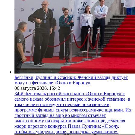
Беглянки, буллинг и Стасики: Женский взгляд диктует
моду на фестивале «Окно в Европу»
06 августа 2026,
15:42
34-й фестиваль российского кино «Окно в Европу» с
самого начала обозначил интерес к женской тематике, в
том числе и потому, что первые показанные в
программе фильмы сняты режиссерами-женщинами. Их
яростный взгляд на мир во многом отвечает
высказанному на открытии пожеланию председателя
жюри игрового конкурса Павла Лунгина: «Я хочу,
чтобы мы увидели дикое, непредсказуемое кино».