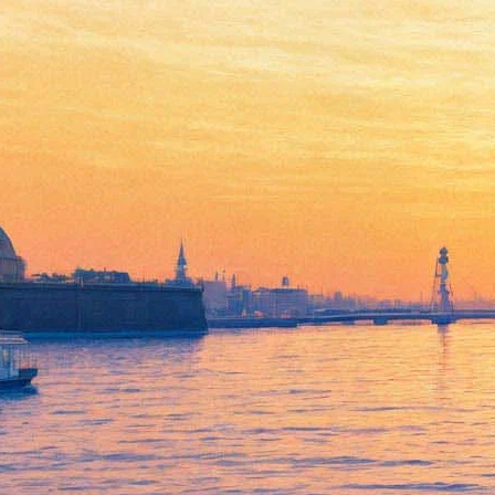
У «Твин Пикса» может
появиться еще один сезон
09 января 2018,
14:04
Версия для печати
Культовый сериал Дэвида Линча «Твин Пикс» может быть
продолжен. Такое впечатление после общения с руководством
канала Showtime появилось у журналистов
NME
.
«Мы в восторге от того, что выпустили "Твин Пикс", —
сказал программный директор компании Гари Ливайн. —
Работа была невероятной, реакция фанатов — тоже. Дэвид
(Линч — Прим. Ред.) проделал колоссальную работу, сняв 18
часов телесериала, и сделал это прекрасно».