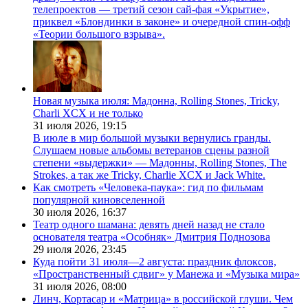
телепроектов — третий сезон сай-фая «Укрытие»,
приквел «Блондинки в законе» и очередной спин-офф
«Теории большого взрыва».
Новая музыка июля: Мадонна, Rolling Stones, Tricky,
Charli XCX и не только
31 июля 2026,
19:15
В июле в мир большой музыки вернулись гранды.
Слушаем новые альбомы ветеранов сцены разной
степени «выдержки» — Мадонны, Rolling Stones, The
Strokes, а так же Tricky, Charlie XCX и Jack White.
Как смотреть «Человека-паука»: гид по фильмам
популярной киновселенной
30 июля 2026,
16:37
Театр одного шамана: девять дней назад не стало
основателя театра «Особняк» Дмитрия Поднозова
29 июля 2026,
23:45
Куда пойти 31 июля—2 августа: праздник флоксов,
«Пространственный сдвиг» у Манежа и «Музыка мира»
31 июля 2026,
08:00
Линч, Кортасар и «Матрица» в российской глуши. Чем