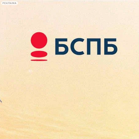
РЕКЛАМА
Афиша Plus
#телегид
Фонтанка.ру
Сегодня:
2026.08.09
04:07
Афиша Plus
кино
спектакли
выставки
концерты
лекции
книги
афиша плюс
новости
+