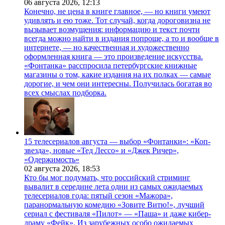
06 августа 2026,
12:13
Конечно, не цена в книге главное, — но книги умеют
удивлять и ею тоже. Тот случай, когда дороговизна не
вызывает возмущения: информацию и текст почти
всегда можно найти в издания попроще, а то и вообще в
интернете, — но качественная и художественно
оформленная книга — это произведение искусства.
«Фонтанка» расспросила петербургские книжные
магазины о том, какие издания на их полках — самые
дорогие, и чем они интересны. Получилась богатая во
всех смыслах подборка.
15 телесериалов августа — выбор «Фонтанки»: «Коп-
звезда», новые «Тед Лессо» и «Джек Ричер»,
«Одержимость»
02 августа 2026,
18:53
Кто бы мог подумать, что российский стриминг
вывалит в середине лета одни из самых ожидаемых
телесериалов года: пятый сезон «Мажора»,
паранормальную комедию «Зовите Витю!», лучший
сериал с фестиваля «Пилот» — «Паша» и даже кибер-
драму «Фейк». Из зарубежных особо ожидаемых