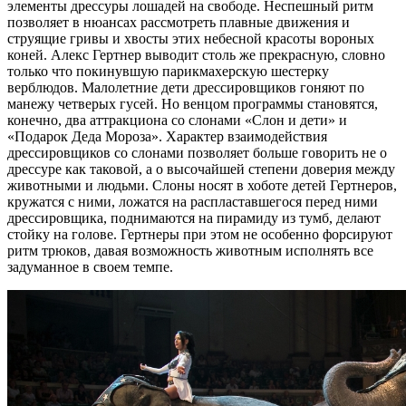
элементы дрессуры лошадей на свободе. Неспешный ритм
позволяет в нюансах рассмотреть плавные движения и
струящие гривы и хвосты этих небесной красоты вороных
коней. Алекс Гертнер выводит столь же прекрасную, словно
только что покинувшую парикмахерскую шестерку
верблюдов. Малолетние дети дрессировщиков гоняют по
манежу четверых гусей. Но венцом программы становятся,
конечно, два аттракциона со слонами «Слон и дети» и
«Подарок Деда Мороза». Характер взаимодействия
дрессировщиков со слонами позволяет больше говорить не о
дрессуре как таковой, а о высочайшей степени доверия между
животными и людьми. Слоны носят в хоботе детей Гертнеров,
кружатся с ними, ложатся на распластавшегося перед ними
дрессировщика, поднимаются на пирамиду из тумб, делают
стойку на голове. Гертнеры при этом не особенно форсируют
ритм трюков, давая возможность животным исполнять все
задуманное в своем темпе.