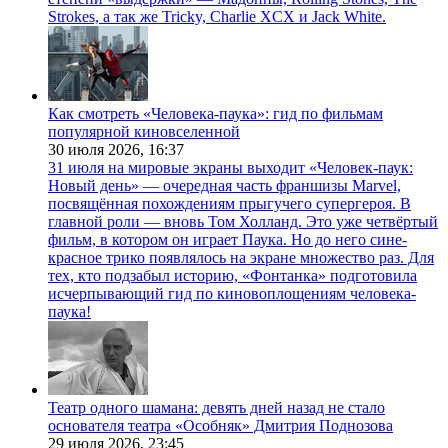
Strokes, а так же Tricky, Charlie XCX и Jack White.
Как смотреть «Человека-паука»: гид по фильмам
популярной киновселенной
30 июля 2026,
16:37
31 июля на мировые экраны выходит «Человек-паук:
Новый день» — очередная часть франшизы Marvel,
посвящённая похождениям прыгучего супергероя. В
главной роли — вновь Том Холланд. Это уже четвёртый
фильм, в котором он играет Паука. Но до него сине-
красное трико появлялось на экране множество раз. Для
тех, кто подзабыл историю, «Фонтанка» подготовила
исчерпывающий гид по киновоплощениям человека-
паука!
Театр одного шамана: девять дней назад не стало
основателя театра «Особняк» Дмитрия Поднозова
29 июля 2026,
23:45