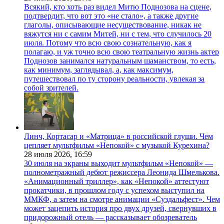
Всякий, кто хоть раз видел Митю Поднозова на сцене,
подтвердит, что вот это «не стало», а также другие
глаголы, описывающие несуществование, никак не
вяжутся ни с самим Митей, ни с тем, что случилось 20
июля. Потому что всю свою сознательную, как я
полагаю, и уж точно всю свою театральную жизнь актер
Поднозов занимался натуральным шаманством, то есть,
как минимум, заглядывал, а, как максимум,
путешествовал по ту сторону реальности, увлекая за
собой зрителей.
Линч, Кортасар и «Матрица» в российской глуши. Чем
цепляет мультфильм «Непокой» с музыкой Курехина?
28 июля 2026,
16:59
30 июля на экраны выходит мультфильм «Непокой» —
полнометражный дебют режиссера Леонида Шмелькова.
«Анимационный триллер», как «Непокой» аттестуют
прокатчики, в прошлом году с успехом выступил на
ММКФ, а затем на смотре анимации «Суздальфест». Чем
может зацепить история про двух друзей, свернувших в
придорожный отель — рассказывает обозреватель