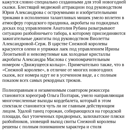
кажутся словно специально созданными для этой новогодней
сказки. Блестящий медвежий аттракцион под руководством
Юрия Александрова с остроумными и изобретательными
трюками в исполнении талантливых мишек умело вплетен в
атмосферу городского праздника, акробаты на подкидных
досках под управлением Анатолия Рубана разыгрывают
ситуацию разбойничьего табора, к которому присоединяются
зажигательные джигиты под руководством Виолетты
Александровой-Серж. В царстве Снежной королевы
красуются олени и упряжки лаек под управлением Ирины
Леонтьевой и невозмутимые как холодные кристаллы
акробаты Александра Маслова с умопомрачительным
номером «Движущееся кольцо». Примечательно также, что в
«Снежной королеве», в отличие от многих новогодних
сказок, все номера идут не в усеченном виде, а с полным
показом всех самых рекордных трюков.
Полноправным и незаменимым соавтором режиссера
становится хореограф Ольга Полтарак, умело направляющая
многочисленные выходы кордебалета, который в этом
спектакле становится чуть ли не главным действующим
лицом. Удалой танец горожан, собирающихся на городской
площади, бал утонченных придворных, залихватские пляски
разбойников, зловещий выход свиты Снежной королевы
решены с полным пониманием характера и стиля