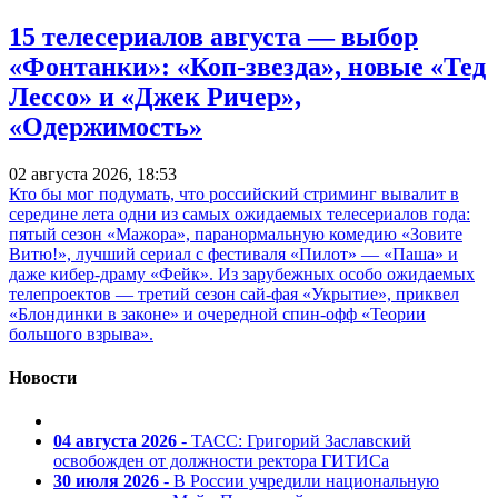
15 телесериалов августа — выбор
«Фонтанки»: «Коп-звезда», новые «Тед
Лессо» и «Джек Ричер»,
«Одержимость»
02 августа 2026, 18:53
Кто бы мог подумать, что российский стриминг вывалит в
середине лета одни из самых ожидаемых телесериалов года:
пятый сезон «Мажора», паранормальную комедию «Зовите
Витю!», лучший сериал с фестиваля «Пилот» — «Паша» и
даже кибер-драму «Фейк». Из зарубежных особо ожидаемых
телепроектов — третий сезон сай-фая «Укрытие», приквел
«Блондинки в законе» и очередной спин-офф «Теории
большого взрыва».
Новости
04 августа 2026
- ТАСС: Григорий Заславский
освобожден от должности ректора ГИТИСа
30 июля 2026
- В России учредили национальную