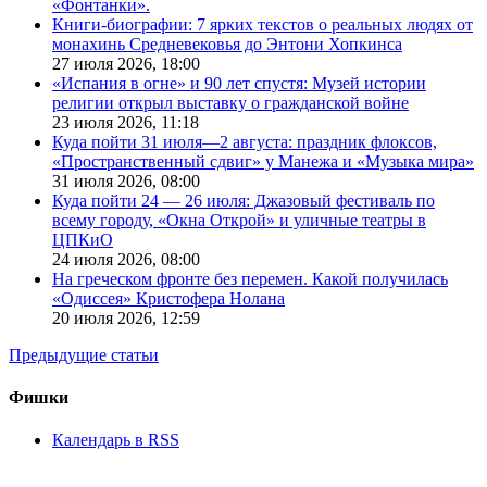
«Фонтанки».
Книги-биографии: 7 ярких текстов о реальных людях от
монахинь Средневековья до Энтони Хопкинса
27 июля 2026,
18:00
«Испания в огне» и 90 лет спустя: Музей истории
религии открыл выставку о гражданской войне
23 июля 2026,
11:18
Куда пойти 31 июля—2 августа: праздник флоксов,
«Пространственный сдвиг» у Манежа и «Музыка мира»
31 июля 2026,
08:00
Куда пойти 24 — 26 июля: Джазовый фестиваль по
всему городу, «Окна Открой» и уличные театры в
ЦПКиО
24 июля 2026,
08:00
На греческом фронте без перемен. Какой получилась
«Одиссея» Кристофера Нолана
20 июля 2026,
12:59
Предыдущие статьи
Фишки
Календарь в RSS