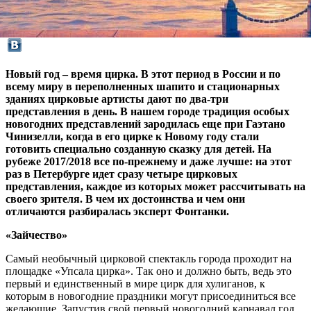
Новый год – время цирка. В этот период в России и по
всему миру в переполненных шапито и стационарных
зданиях цирковые артисты дают по два-три
представления в день. В нашем городе традиция особых
новогодних представлений зародилась еще при Гаэтано
Чинизелли, когда в его цирке к Новому году стали
готовить специально созданную сказку для детей. На
рубеже 2017/2018 все по-прежнему и даже лучше: на этот
раз в Петербурге идет сразу четыре цирковых
представления, каждое из которых может рассчитывать на
своего зрителя. В чем их достоинства и чем они
отличаются разбиралась эксперт Фонтанки.
«Зайчество»
Самый необычный цирковой спектакль города проходит на
площадке «Упсала цирка». Так оно и должно быть, ведь это
первый и единственный в мире цирк для хулиганов, к
которым в новогодние праздники могут присоединиться все
желающие. Запустив свой первый новогодний карнавал год