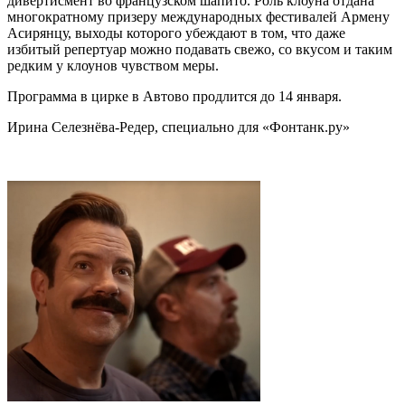
дивертисмент во французском шапито. Роль клоуна отдана
многократному призеру международных фестивалей Армену
Асирянцу, выходы которого убеждают в том, что даже
избитый репертуар можно подавать свежо, со вкусом и таким
редким у клоунов чувством меры.
Программа в цирке в Автово продлится до 14 января.
Ирина Селезнёва-Редер, специально для «Фонтанк.ру»