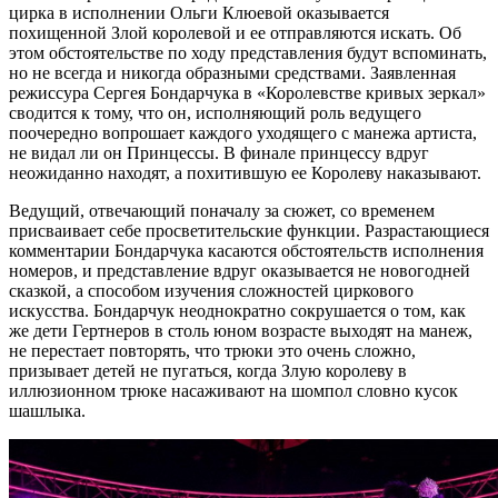
цирка в исполнении Ольги Клюевой оказывается
похищенной Злой королевой и ее отправляются искать. Об
этом обстоятельстве по ходу представления будут вспоминать,
но не всегда и никогда образными средствами. Заявленная
режиссура Сергея Бондарчука в «Королевстве кривых зеркал»
сводится к тому, что он, исполняющий роль ведущего
поочередно вопрошает каждого уходящего с манежа артиста,
не видал ли он Принцессы. В финале принцессу вдруг
неожиданно находят, а похитившую ее Королеву наказывают.
Ведущий, отвечающий поначалу за сюжет, со временем
присваивает себе просветительские функции. Разрастающиеся
комментарии Бондарчука касаются обстоятельств исполнения
номеров, и представление вдруг оказывается не новогодней
сказкой, а способом изучения сложностей циркового
искусства. Бондарчук неоднократно сокрушается о том, как
же дети Гертнеров в столь юном возрасте выходят на манеж,
не перестает повторять, что трюки это очень сложно,
призывает детей не пугаться, когда Злую королеву в
иллюзионном трюке насаживают на шомпол словно кусок
шашлыка.