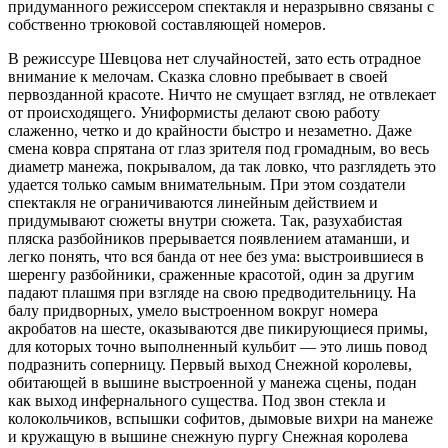
придуманного режиссером спектакля и неразрывно связаны с
собственно трюковой составляющей номеров.
В режиссуре Шевцова нет случайностей, зато есть отрадное
внимание к мелочам. Сказка словно пребывает в своей
первозданной красоте. Ничто не смущает взгляд, не отвлекает
от происходящего. Униформисты делают свою работу
слаженно, четко и до крайности быстро и незаметно. Даже
смена ковра спрятана от глаз зрителя под громадным, во весь
диаметр манежа, покрывалом, да так ловко, что разглядеть это
удается только самым внимательным. При этом создатели
спектакля не ограничиваются линейным действием и
придумывают сюжеты внутри сюжета. Так, разухабистая
пляска разбойников прерывается появлением атаманши, и
легко понять, что вся банда от нее без ума: выстроившиеся в
шеренгу разбойники, сраженные красотой, один за другим
падают плашмя при взгляде на свою предводительницу. На
балу придворных, умело выстроенном вокруг номера
акробатов на шесте, оказываются две пикирующиеся примы,
для которых точно выполненный кульбит — это лишь повод
подразнить соперницу. Первый выход Снежной королевы,
обитающей в вышине выстроенной у манежа сцены, подан
как выход инфернального существа. Под звон стекла и
колокольчиков, вспышки софитов, дымовые вихри на манеже
и кружащую в вышине снежную пургу Снежная королева