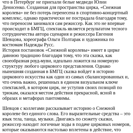
что в Петербург не приехали белые медведи Юлии
Денисенко. Созданная для пространства цирка, «Снежная
королева» не без потерь перенесена в спортивно-концертный
комплекс, однако практически не пострадала благодаря тому,
что переносом занимался сам режиссер. Как это не впервые
происходит в БМГЦ, спектакль является результатом тесного
сотрудничества автора сценария и режиссера Евгения
Шевцова, хореографа Ольги Полтарак и художника по
костюмам Надежды Русс.
История постановок «Снежной королевы» имеет в цирке
давнюю традицию благодаря тому, что эта сказка, как
своеобразная роуд-муви, идеально ложится на номерную
структуру любого циркового представления. Однако
нынешняя созданная в БМГЦ сказка войдет в историю
циркового искусства как один из самых сбалансированных и,
что очень важно, решенных в едином визуальном ключе
спектаклей, в котором цирк, не уступив своих позиций по
трюкам, оказался местом действия прекрасной, ясной в
образах и метафорах пантомимы.
Шевцов с коллегами рассказывает историю о Снежной
королеве без единого слова. Его выразительные средства – это
язык тела, танца, музыки. Двигаясь по сюжету сказки,
режиссер находит логичные ходы в подаче цирковых номеров,
которые оказываются настолько вплетены в действие, что