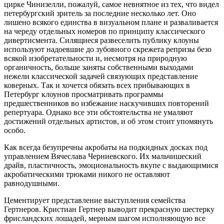
цирке Чинизелли, пожалуй, самое невнятное из тех, что видел
петербургский зритель за последние несколько лет. Оно
лишено всякого единства в визуальном плане и разваливается
на череду отдельных номеров по принципу классического
дивертисмента. Силящиеся развеселить публику клоуны
используют надоевшие до зубовного скрежета репризы безо
всякой изобретательности и, несмотря на природную
органичность, больше заняты собственными выходами
нежели классической задачей связующих представление
коверных. Так и хочется обязать всех прибывающих в
Петербург клоунов просматривать программы
предшественников во избежание наскучивших повторений
репертуара. Однако все эти обстоятельства не умаляют
достижений отдельных артистов, и об этом стоит упомянуть
особо.
Как всегда безупречны акробаты на подкидных досках под
управлением Вячеслава Черниевского. Их мальчишеский
драйв, пластичность, эмоциональность вкупе с выдающимися
акробатическими трюками никого не оставляют
равнодушными.
Цементирует представление выступления семейства
Гертнеров. Кристиан Гертнер выводит прекрасную шестерку
фрисландских лошадей, мерным шагом исполняющую все