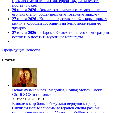
премию имени Майи Плисецкой, лауреаты вместе
поставят балет
29 июля 2026
- Эрмитаж защитится от самозванцев —
его имя стало «общеизвестным товарным знаком»
27 июля 2026
- Книжный фестиваль «Фонарь» примет
книги в хорошем состоянии на благотворительную
ярмарку
27 июля 2026
- «Царское Село» зовет тезок императриц
бесплатно посетить музейные маршруты
Предыдущие новости
Статьи
Новая музыка июля: Мадонна, Rolling Stones, Tricky,
Charli XCX и не только
31 июля 2026,
19:15
В июле в мир большой музыки вернулись гранды.
Слушаем новые альбомы ветеранов сцены разной
степени «выдержки» — Мадонны, Rolling Stones, The