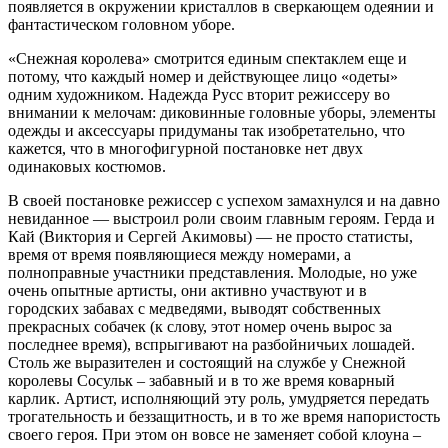
появляется в окружении кристаллов в сверкающем одеянии и
фантастическом головном уборе.
«Снежная королева» смотрится единым спектаклем еще и
потому, что каждый номер и действующее лицо «одеты»
одним художником. Надежда Русс вторит режиссеру во
внимании к мелочам: диковинные головные уборы, элементы
одежды и аксессуары придуманы так изобретательно, что
кажется, что в многофигурной постановке нет двух
одинаковых костюмов.
В своей постановке режиссер с успехом замахнулся и на давно
невиданное — выстроил роли своим главным героям. Герда и
Кай (Виктория и Сергей Акимовы) — не просто статисты,
время от время появляющиеся между номерами, а
полноправные участники представления. Молодые, но уже
очень опытные артисты, они активно участвуют и в
городских забавах с медведями, выводят собственных
прекрасных собачек (к слову, этот номер очень вырос за
последнее время), вспрыгивают на разбойничьих лошадей.
Столь же выразителен и состоящий на службе у Снежной
королевы Сосульк – забавный и в то же время коварный
карлик. Артист, исполняющий эту роль, умудряется передать
трогательность и беззащитность, и в то же время напористость
своего героя. При этом он вовсе не заменяет собой клоуна –