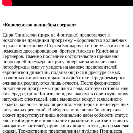
«Королевство волшебных зеркал»
Цирк Чинизелли (цирк на Фонтанке) представляет в
новогодние праздники программу «Королевство волшебных
зеркал» в постановке Сергея Бондарчука и при участии семьи
немецких дрессировщиков, братьев Алекса и Кристиана
Гертнеров. Именно последнее обстоятельство придавало
новогодней премьере интригу: впервые за многие годы
петербуржцы смогут увидеть на манеже представителей
европейской династии, подвизающихся в дрессуре самых
различных животных и даже в акробатике. Предпремьерные
ожидания реализуются лишь отчасти. После феерической
новогодней программы прошлого года, которую готовил еще
Гия Эрадзе, цирк Чинизелли вдруг шагнул в советскую эпоху
натужных спектаклей, едва вьющихся вокруг заявленного
сюжета, косноязычных шпрехшталмейстеров и неинтересных
визуальных решений. В «Королевстве волшебных зеркал»
сюжет присутствует лишь номинально дабы соблюсти статус
кво, необходимое в новогодние праздники и соответствовать
ожиданиям зрителей, привыкших видеть в эти дни на манеже
сказки. Торжественно представленная публике Принцесса