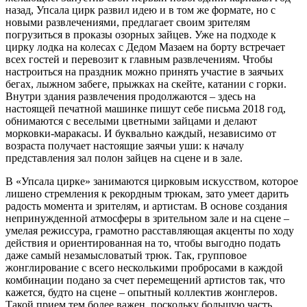
назад, Упсала цирк развил идею и в том же формате, но с
новыми развлечениями, предлагает своим зрителям
погрузиться в проказы озорных зайцев. Уже на подходе к
цирку лодка на колесах с Дедом Мазаем на борту встречает
всех гостей и перевозит к главным развлечениям. Чтобы
настроиться на праздник можно принять участие в заячьих
бегах, лыжном забеге, прыжках на скейте, катании с горки.
Внутри здания развлечения продолжаются – здесь на
настоящей печатной машинке пишут себе письма 2018 год,
обнимаются с веселыми цветными зайцами и делают
морковки-маракасы. И буквально каждый, независимо от
возраста получает настоящие заячьи уши: к началу
представления зал полон зайцев на сцене и в зале.
В «Упсала цирке» занимаются цирковым искусством, которое
лишено стремления к рекордным трюкам, зато умеет дарить
радость момента и зрителям, и артистам. В основе создания
непринужденной атмосферы в зрительном зале и на сцене –
умелая режиссура, грамотно расставляющая акценты по ходу
действия и ориентированная на то, чтобы выгодно подать
даже самый незамысловатый трюк. Так, групповое
жонглирование с всего несколькими пробросами в каждой
комбинации подано за счет перемещений артистов так, что
кажется, будто на сцене – опытный коллектив жонглеров.
Такой прием тем более важен, поскольку большую часть