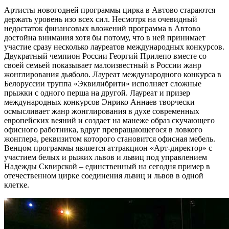
Артисты новогодней программы цирка в Автово стараются
держать уровень изо всех сил. Несмотря на очевидный
недостаток финансовых вложений программа в Автово
достойна внимания хотя бы потому, что в ней принимает
участие сразу несколько лауреатов международных конкурсов.
Двукратный чемпион России Георгий Прилепо вместе со
своей семьей показывает малоизвестный в России жанр
жонглирования дьяболо. Лауреат международного конкурса в
Белоруссии труппа «Эквилибрити» исполняет сложные
прыжки с одного перша на другой. Лауреат и призер
международных конкурсов Энрико Аннаев творчески
осмысливает жанр жонглирования в духе современных
европейских веяний и создает на манеже образ скучающего
офисного работника, вдруг превращающегося в ловкого
жонглера, реквизитом которого становится офисная мебель.
Венцом программы является аттракцион «Арт-директор» с
участием белых и рыжих львов и львиц под управлением
Надежды Сквирской – единственный на сегодня пример в
отечественном цирке соединения львиц и львов в одной
клетке.