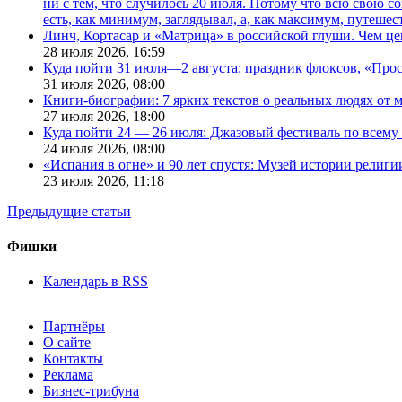
ни с тем, что случилось 20 июля. Потому что всю свою 
есть, как минимум, заглядывал, а, как максимум, путешест
Линч, Кортасар и «Матрица» в российской глуши. Чем ц
28 июля 2026,
16:59
Куда пойти 31 июля—2 августа: праздник флоксов, «Про
31 июля 2026,
08:00
Книги-биографии: 7 ярких текстов о реальных людях от
27 июля 2026,
18:00
Куда пойти 24 — 26 июля: Джазовый фестиваль по всему
24 июля 2026,
08:00
«Испания в огне» и 90 лет спустя: Музей истории религ
23 июля 2026,
11:18
Предыдущие статьи
Фишки
Календарь в RSS
Партнёры
О сайте
Контакты
Реклама
Бизнес-трибуна