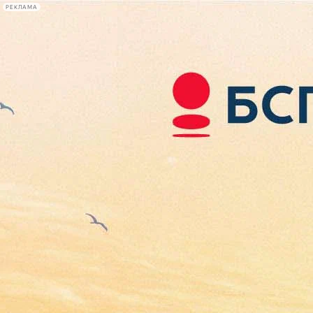
РЕКЛАМА
Афиша Plus
#телегид
Фонтанка.ру
Сегодня:
2026.08.07
05:18
Афиша Plus
кино
спектакли
выставки
концерты
лекции
книги
афиша плюс
новости
+