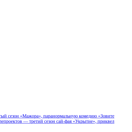
пятый сезон «Мажора», паранормальную комедию «Зовите
епроектов — третий сезон сай-фая «Укрытие», приквел