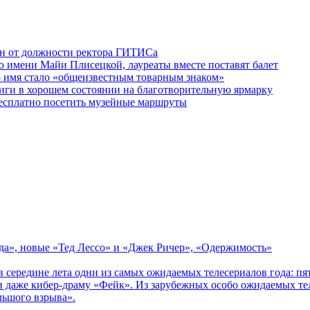
ен от должности ректора ГИТИСа
 имени Майи Плисецкой, лауреаты вместе поставят балет
о имя стало «общеизвестным товарным знаком»
ги в хорошем состоянии на благотворительную ярмарку
бесплатно посетить музейные маршруты
зда», новые «Тед Лессо» и «Джек Ричер», «Одержимость»
в середине лета одни из самых ожидаемых телесериалов года: 
 даже кибер-драму «Фейк». Из зарубежных особо ожидаемых тел
льшого взрыва».