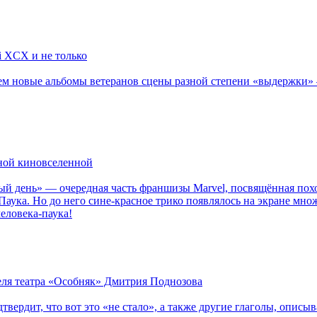
li XCX и не только
новые альбомы ветеранов сцены разной степени «выдержки» — Мад
рной киновселенной
ый день» — очередная часть франшизы Marvel, посвящённая пох
Паука. Но до него сине-красное трико появлялось на экране мно
еловека-паука!
теля театра «Особняк» Дмитрия Поднозова
дтвердит, что вот это «не стало», а также другие глаголы, опи