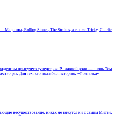
онны, Rolling Stones, The Strokes, а так же Tricky, Charlie
ождениям прыгучего супергероя. В главной роли — вновь Том
жество раз. Для тех, кто подзабыл историю, «Фонтанка»
сывающие несуществование, никак не вяжутся ни с самим Митей,