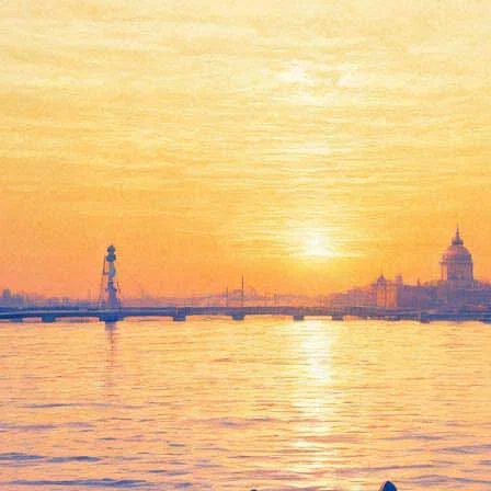
етей Арбата» Виктор Шаврин
ля Веры», а также сериалах «Дети Арбата» и «Адмиралъ», скон
мени Маяковского
. «С прискорбием сообщаем, что сегодня утром
ия с Александром Валерьевичем мы сообщим отдельно», — подче