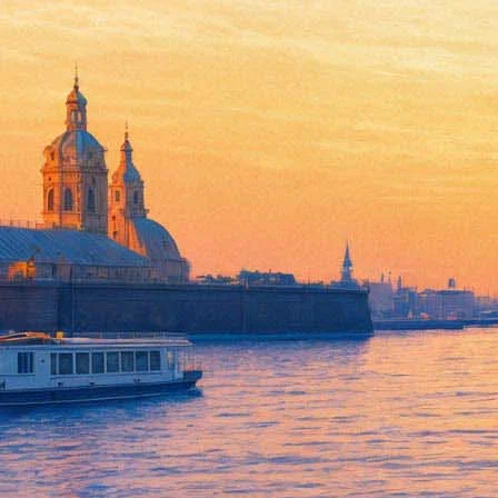
Умер актёр «Адмирала» и «Д
31 декабря 2017,
12:59
Версия для печати
Актёр Виктор Шаврин, исполнивший роли в фильме «Водитель д
скорее всего, стало онкологическое заболевание.
О том, что артист ушёл из жизни, сообщил московский
театр и
заслуженный артист России Александр Шаврин. О дате прощан