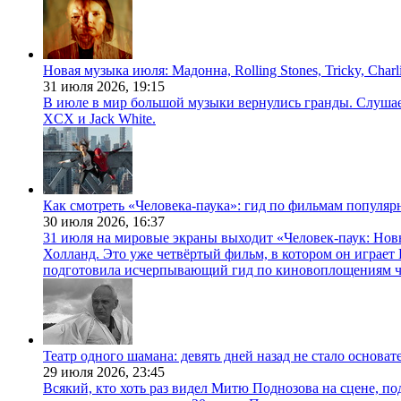
Новая музыка июля: Мадонна, Rolling Stones, Tricky, Char
31 июля 2026,
19:15
В июле в мир большой музыки вернулись гранды. Слушаем 
XCX и Jack White.
Как смотреть «Человека-паука»: гид по фильмам популя
30 июля 2026,
16:37
31 июля на мировые экраны выходит «Человек-паук: Нов
Холланд. Это уже четвёртый фильм, в котором он играет 
подготовила исчерпывающий гид по киновоплощениям ч
Театр одного шамана: девять дней назад не стало основа
29 июля 2026,
23:45
Всякий, кто хоть раз видел Митю Поднозова на сцене, по