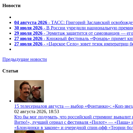
Новости
04 августа 2026
- ТАСС: Григорий Заславский освобожд
30 июля 2026
- В России учредили национальную премию
29 июля 2026
- Эрмитаж защитится от самозванцев — ег
27 июля 2026
- Книжный фестиваль «Фонарь» примет кни
27 июля 2026
- «Царское Село» зовет тезок императриц 
Предыдущие новости
Статьи
15 телесериалов августа — выбор «Фонтанки»: «Коп-зве
02 августа 2026,
18:53
Кто бы мог подумать, что российский стриминг вывалит 
Витю!», лучший сериал с фестиваля «Пилот» — «Паша» и
«Блондинки в законе» и очередной спин-офф «Теории бо