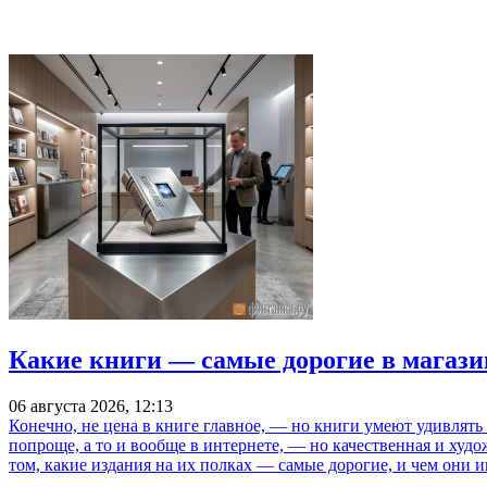
Какие книги — самые дорогие в магази
06 августа 2026, 12:13
Конечно, не цена в книге главное, — но книги умеют удивлять
попроще, а то и вообще в интернете, — но качественная и ху
том, какие издания на их полках — самые дорогие, и чем они и