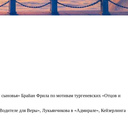
и сыновья» Брайан Фрила по мотивам тургеневских «Отцов и
«Водителе для Веры», Лукьянчикова в «Адмирале», Кейзерлинга