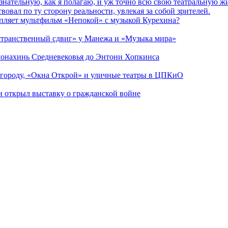
сознательную, как я полагаю, и уж точно всю свою театральную 
вовал по ту сторону реальности, увлекая за собой зрителей.
епляет мультфильм «Непокой» с музыкой Курехина?
странственный сдвиг» у Манежа и «Музыка мира»
 монахинь Средневековья до Энтони Хопкинса
 городу, «Окна Открой» и уличные театры в ЦПКиО
ии открыл выставку о гражданской войне