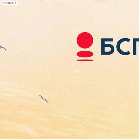
РЕКЛАМА
Афиша Plus
#телегид
Фонтанка.ру
Сегодня:
2026.08.07
02:12
Афиша Plus
кино
спектакли
выставки
концерты
лекции
книги
афиша плюс
новости
+