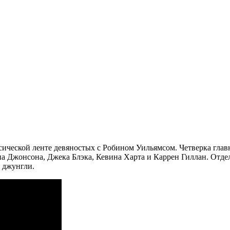
сической ленте девяностых с Робином Уильямсом. Четверка глав
на Джонсона, Джека Блэка, Кевина Харта и Каррен Гиллан. Отде
 джунгли.