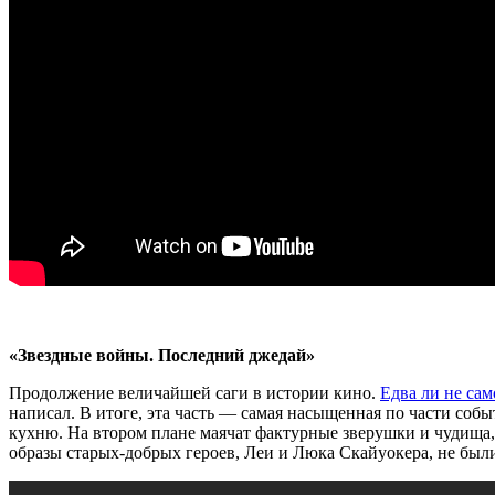
«Звездные войны. Последний джедай»
Продолжение величайшей саги в истории кино.
Едва ли не сам
написал. В итоге, эта часть — самая насыщенная по части собы
кухню. На втором плане маячат фактурные зверушки и чудища
образы старых-добрых героев, Леи и Люка Скайуокера, не бы