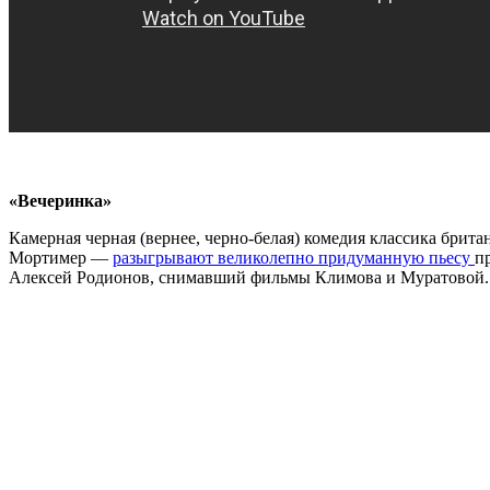
«Вечеринка»
Камерная черная (вернее, черно-белая) комедия классика бри
Мортимер —
разыгрывают великолепно придуманную пьесу
п
Алексей Родионов, снимавший фильмы Климова и Муратовой.