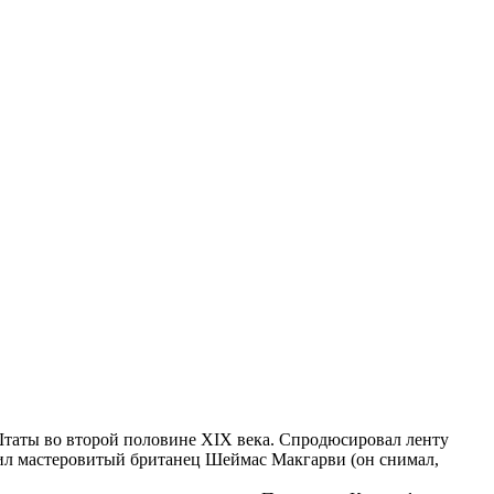
таты во второй половине XIX века. Спродюсировал ленту
пил мастеровитый британец Шеймас Макгарви (он снимал,