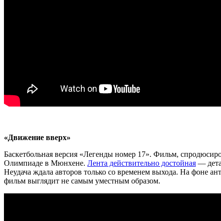
«Движение вверх»
Баскетбольная версия «Легенды номер 17». Фильм, спродюси
Олимпиаде в Мюнхене.
Лента действительно достойная
— дета
Неудача ждала авторов только со временем выхода. На фоне а
фильм выглядит не самым уместным образом.