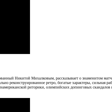
рованный Никитой Михалковым, рассказывает о знаменитом ма
льно реконструированное ретро, богатые характеры, сильная р
нтиамериканской риторики, олимпийских допинговых скандалов 