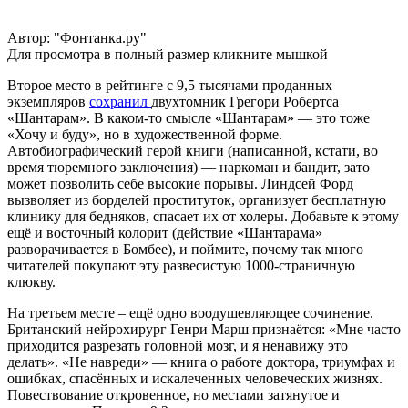
Автор: "Фонтанка.ру"
Для просмотра в полный размер кликните мышкой
Второе место в рейтинге с 9,5 тысячами проданных
экземпляров
сохранил
двухтомник Грегори Робертса
«Шантарам». В каком-то смысле «Шантарам» — это тоже
«Хочу и буду», но в художественной форме.
Автобиографический герой книги (написанной, кстати, во
время тюремного заключения) — наркоман и бандит, зато
может позволить себе высокие порывы. Линдсей Форд
вызволяет из борделей проституток, организует бесплатную
клинику для бедняков, спасает их от холеры. Добавьте к этому
ещё и восточный колорит (действие «Шантарама»
разворачивается в Бомбее), и поймите, почему так много
читателей покупают эту развесистую 1000-страничную
клюкву.
На третьем месте – ещё одно воодушевляющее сочинение.
Британский нейрохирург Генри Марш признаётся: «Мне часто
приходится разрезать головной мозг, и я ненавижу это
делать». «Не навреди» — книга о работе доктора, триумфах и
ошибках, спасённых и искалеченных человеческих жизнях.
Повествование откровенное, но местами затянутое и