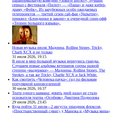
паранормальную комедию «Зовите Витю!», лучший
сериал с фестиваля «Пилот» — «Паша» и даже кибер-
драму «Фейк». Из зарубежных особо ожидаемых
телепроектов — третий сезон сай-фая «Укрытие»,
приквел «Блондинки в законе» и очередной спин-офф
«Теории большого взрыва».
Новая музыка июля: Мадонна, Rolling Stones, Tricky,
Charli XCX и не только
31 июля 2026,
19:15
В июле в мир большой музыки вернулись гранды.
Слушаем новые альбомы ветеранов сцены разной
степени «выдержки» — Мадонны, Rolling Stones, The
Strokes, а так же Tricky, Charlie XCX и Jack White.
Как смотреть «Человека-паука»: гид по фильмам
популярной киновселенной
30 июля 2026,
16:37
Театр одного шамана: девять дней назад не стало
основателя театра «Особняк» Дмитрия Поднозова
29 июля 2026,
23:45
Куда пойти 31 июля—2 августа: праздник флоксов,
«Пространственный сдвиг» у Манежа и «Музыка мира»