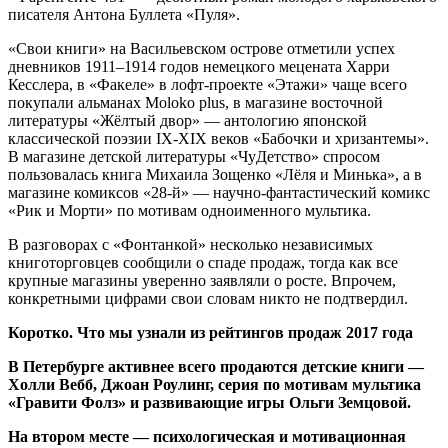
писателя Антона Буллета «Пуля».
«Свои книги» на Васильевском острове отметили успех
дневников 1911–1914 годов немецкого мецената Харри
Кесслера, в «Факеле» в лофт-проекте «Этажи» чаще всего
покупали альманах Moloko plus, в магазине восточной
литературы «Жёлтый двор» — антологию японской
классической поэзии IX-XIX веков «Бабочки и хризантемы».
В магазине детской литературы «ЧуДетство» спросом
пользовалась книга Михаила Зощенко «Лёля и Минька», а в
магазине комиксов «28-й» — научно-фантастический комикс
«Рик и Морти» по мотивам одноименного мультика.
В разговорах с «Фонтанкой» несколько независимых
книготорговцев сообщили о спаде продаж, тогда как все
крупные магазины уверенно заявляли о росте. Впрочем,
конкретными цифрами свои словам никто не подтвердил.
Коротко. Что мы узнали из рейтингов продаж 2017 года
В Петербурге активнее всего продаются детские книги —
Холли Вебб, Джоан Роулинг, серия по мотивам мультика
«Гравити Фолз» и развивающие игры Ольги Земцовой.
На втором месте — психологическая и мотивационная