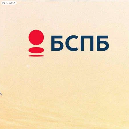
РЕКЛАМА
Афиша Plus
#телегид
Фонтанка.ру
Сегодня:
2026.08.07
19:07
Афиша Plus
кино
спектакли
выставки
концерты
лекции
книги
афиша плюс
новости
+