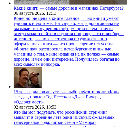
Какие книги — самые дорогие в магазинах Петербурга?
06 августа 2026,
12:13
Конечно, не цена в книге главное, — но книги умеют
удивлять и ею тоже. Тот случай, когда дороговизна не
вызывает возмущения: информацию и текст почти
всегда можно найти в издания попроще, а то и вообще в
интернете, — но качественная и художественно
оформленная книга — это произведение искусства.
«Фонтанка» расспросила петербургские книжные
магазины о том, какие издания на их полках — самые
дорогие, и чем они интересны. Получилась богатая во
всех смыслах подборка.
15 телесериалов августа — выбор «Фонтанки»: «Коп-
звезда», новые «Тед Лессо» и «Джек Ричер»,
«Одержимость»
02 августа 2026,
18:53
Кто бы мог подумать, что российский стриминг
вывалит в середине лета одни из самых ожидаемых
телесериалов года: пятый сезон «Мажора»,