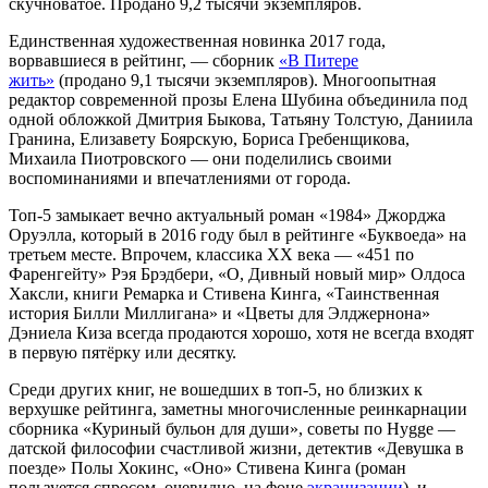
скучноватое. Продано 9,2 тысячи экземпляров.
Единственная художественная новинка 2017 года,
ворвавшиеся в рейтинг, — сборник
«В Питере
жить»
(продано 9,1 тысячи экземпляров). Многоопытная
редактор современной прозы Елена Шубина объединила под
одной обложкой Дмитрия Быкова, Татьяну Толстую, Даниила
Гранина, Елизавету Боярскую, Бориса Гребенщикова,
Михаила Пиотровского — они поделились своими
воспоминаниями и впечатлениями от города.
Топ-5 замыкает вечно актуальный роман «1984» Джорджа
Оруэлла, который в 2016 году был в рейтинге «Буквоеда» на
третьем месте. Впрочем, классика XX века — «451 по
Фаренгейту» Рэя Брэдбери, «О, Дивный новый мир» Олдоса
Хаксли, книги Ремарка и Стивена Кинга, «Таинственная
история Билли Миллигана» и «Цветы для Элджернона»
Дэниела Киза всегда продаются хорошо, хотя не всегда входят
в первую пятёрку или десятку.
Среди других книг, не вошедших в топ-5, но близких к
верхушке рейтинга, заметны многочисленные реинкарнации
сборника «Куриный бульон для души», советы по Hygge —
датской философии счастливой жизни, детектив «Девушка в
поезде» Полы Хокинс, «Оно» Стивена Кинга (роман
пользуется спросом, очевидно, на фоне
экранизации
), и —