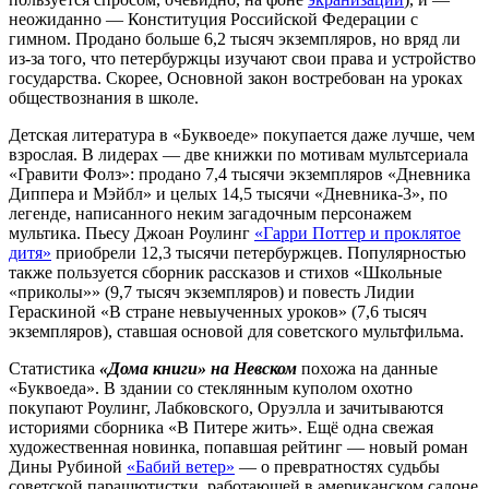
неожиданно — Конституция Российской Федерации с
гимном. Продано больше 6,2 тысяч экземпляров, но вряд ли
из-за того, что петербуржцы изучают свои права и устройство
государства. Скорее, Основной закон востребован на уроках
обществознания в школе.
Детская литература в «Буквоеде» покупается даже лучше, чем
взрослая. В лидерах — две книжки по мотивам мультсериала
«Гравити Фолз»: продано 7,4 тысячи экземпляров «Дневника
Диппера и Мэйбл» и целых 14,5 тысячи «Дневника-3», по
легенде, написанного неким загадочным персонажем
мультика. Пьесу Джоан Роулинг
«Гарри Поттер и проклятое
дитя»
приобрели 12,3 тысячи петербуржцев. Популярностью
также пользуется сборник рассказов и стихов «Школьные
«приколы»» (9,7 тысяч экземпляров) и повесть Лидии
Гераскиной «В стране невыученных уроков» (7,6 тысяч
экземпляров), ставшая основой для советского мультфильма.
Статистика
«Дома книги» на Невском
похожа на данные
«Буквоеда». В здании со стеклянным куполом охотно
покупают Роулинг, Лабковского, Оруэлла и зачитываются
историями сборника «В Питере жить». Ещё одна свежая
художественная новинка, попавшая рейтинг — новый роман
Дины Рубиной
«Бабий ветер»
— о превратностях судьбы
советской парашютистки, работающей в американском салоне