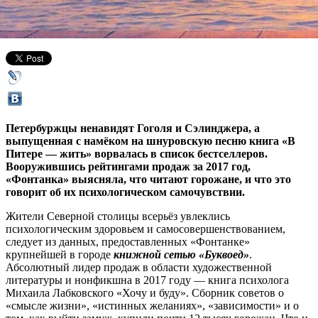
27 декабря 2017,
14:40
Версия для печати
Петербуржцы ненавидят Гоголя и Сэлинджера, а
выпущенная с намёком на шнуровскую песню книга «В
Питере — жить» ворвалась в список бестселлеров.
Вооружившись рейтингами продаж за 2017 год,
«Фонтанка» выясняла, что читают горожане, и что это
говорит об их психологическом самочувствии.
Жители Северной столицы всерьёз увлеклись
психологическим здоровьем и самосовершенствованием,
следует из данных, предоставленных «Фонтанке»
крупнейшей в городе
книжной сетью «Буквоед»
.
Абсолютный лидер продаж в области художественной
литературы и нонфикшна в 2017 году — книга психолога
Михаила Лабковского «Хочу и буду». Сборник советов о
«смысле жизни», «истинных желаниях», «зависимости» и о