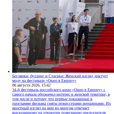
Беглянки, буллинг и Стасики: Женский взгляд диктует
моду на фестивале «Окно в Европу»
06 августа 2026,
15:42
34-й фестиваль российского кино «Окно в Европу» с
самого начала обозначил интерес к женской тематике, в
том числе и потому, что первые показанные в
программе фильмы сняты режиссерами-женщинами. Их
яростный взгляд на мир во многом отвечает
высказанному на открытии пожеланию председателя