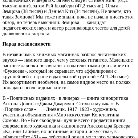
волшебниках и зверятах. За ней следует Стивен Кинг (61,2
тысячи книг), затем Рэй Брэдбери (47,2 тысячи), Ольга
Земцова (38 тысяч) и Дэниел Киз (34 тысячи). Не знаете, кто
такая Земцова? Мы тоже не знали, пока не начали писать этот
обзор, но теперь выяснили: Земцова — кандидат
педагогических наук и автор развивающих тестов для детей
дошкольного возраста.
Парад независимости
В независимых книжных магазинах разброс читательских
вкусов — намного шире, чем у сетевых гигантов. Маленькие
частные лавочки не связаны с издательствами (в отличие от
«Буквоеда», который не скрывает, что аффилирован с
крупнейшей в стране издательской группой «АСТ-Эксмо»).
Их ассортимент необычен, на самое видное место на полках
попадают неочевидные книги.
В «Подписных изданиях» в лидерах — книга кинокритика
Антона Долина «Джим Джармуш. Стихи и музыка». В
«Порядке слов» — «Дневник. 1917–1923» художника,
участника объединения «Мир искусства» Константина
Сомова. Во «Все свободны» лучше всего продаётся книга
современного художника и акциониста Александра Бренера
«Ка, или Тайные, но истинные истории искусства», в
«Фаренгейте 451» — дебютный роман молодого харьковского