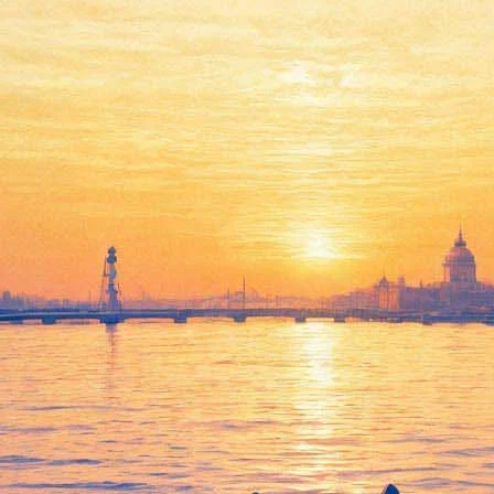
каз Серебренникову
сатель Владимир Сорокин посвятил новый рассказ арестованно
ной вёрсткой и иллюстрациями, разместил 26 декабря портал
Len
программа «Белый квадрат». Сюда приходят режиссёр, муниципал
ворной, что оканчивается ритуальным убийством ведущего. Чита