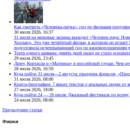
Как смотреть «Человека-паука»: гид по фильмам популя
30 июля 2026,
16:37
31 июля на мировые экраны выходит «Человек-паук: Нов
Холланд. Это уже четвёртый фильм, в котором он играет 
подготовила исчерпывающий гид по киновоплощениям ч
Театр одного шамана: девять дней назад не стало основа
29 июля 2026,
23:45
Линч, Кортасар и «Матрица» в российской глуши. Чем ц
28 июля 2026,
16:59
Куда пойти 31 июля—2 августа: праздник флоксов, «Про
31 июля 2026,
08:00
Книги-биографии: 7 ярких текстов о реальных людях от
27 июля 2026,
18:00
Куда пойти 24 — 26 июля: Джазовый фестиваль по всему
24 июля 2026,
08:00
Предыдущие статьи
Фишки