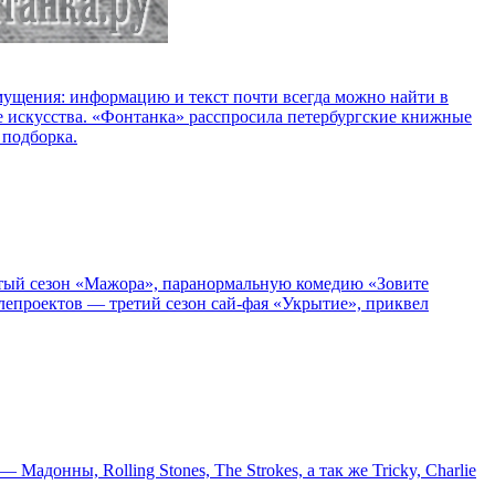
озмущения: информацию и текст почти всегда можно найти в
е искусства. «Фонтанка» расспросила петербургские книжные
 подборка.
пятый сезон «Мажора», паранормальную комедию «Зовите
епроектов — третий сезон сай-фая «Укрытие», приквел
онны, Rolling Stones, The Strokes, а так же Tricky, Charlie