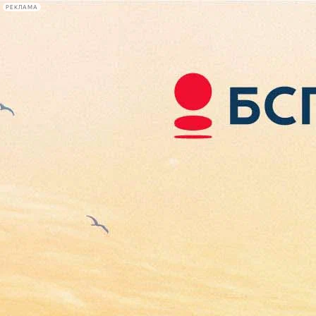
РЕКЛАМА
Афиша Plus
#телегид
Фонтанка.ру
Сегодня:
2026.08.07
08:53
Афиша Plus
кино
спектакли
выставки
концерты
лекции
книги
афиша плюс
новости
+