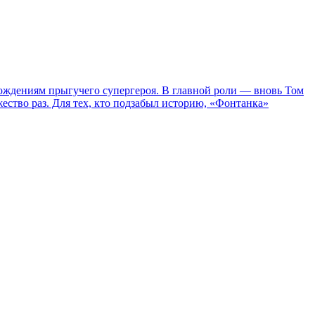
ождениям прыгучего супергероя. В главной роли — вновь Том
жество раз. Для тех, кто подзабыл историю, «Фонтанка»