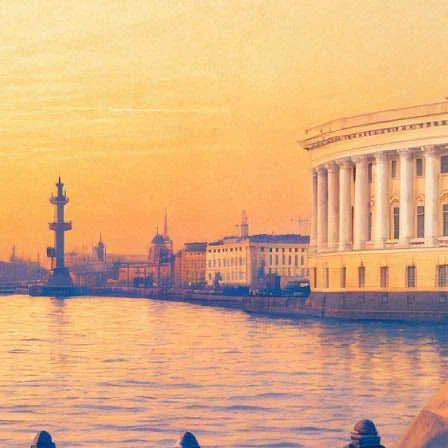
му режиссёру Кириллу Серебренникову. Произведение под
ta.ru
.
ьная служащая, военный и бизнесмен, чтобы поговорить о
телей также ждут поиски загадочного кольца и появление