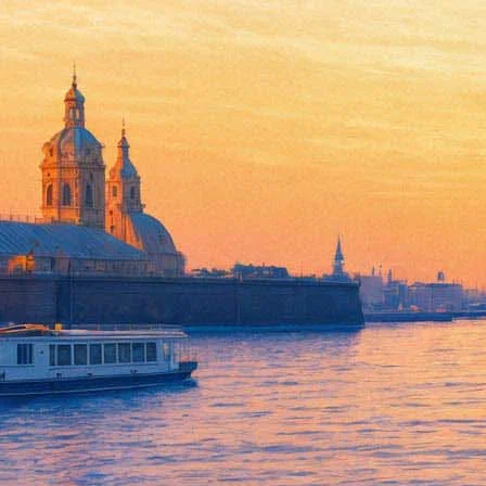
Сорокин посвятил новый расс
26 декабря 2017,
13:22
Версия для печати
Автор «Сахарного Кремля» и «Дня опричника», российский пи
названием «Белый квадрат», снабжённое саундреком, специаль
Действие происходит в телевизионной студии, где снимается 
России. Дискуссия оказывается настолько творческой и плодот
персонажа из фильма «Заводной апельсин» Стэнли Кубрика.