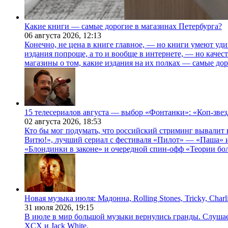
Какие книги — самые дорогие в магазинах Петербурга?
06 августа 2026,
12:13
Конечно, не цена в книге главное, — но книги умеют уди
издания попроще, а то и вообще в интернете, — но каче
магазины о том, какие издания на их полках — самые дор
15 телесериалов августа — выбор «Фонтанки»: «Коп-зве
02 августа 2026,
18:53
Кто бы мог подумать, что российский стриминг вывалит 
Витю!», лучший сериал с фестиваля «Пилот» — «Паша» и
«Блондинки в законе» и очередной спин-офф «Теории бо
Новая музыка июля: Мадонна, Rolling Stones, Tricky, Char
31 июля 2026,
19:15
В июле в мир большой музыки вернулись гранды. Слушаем 
XCX и Jack White.