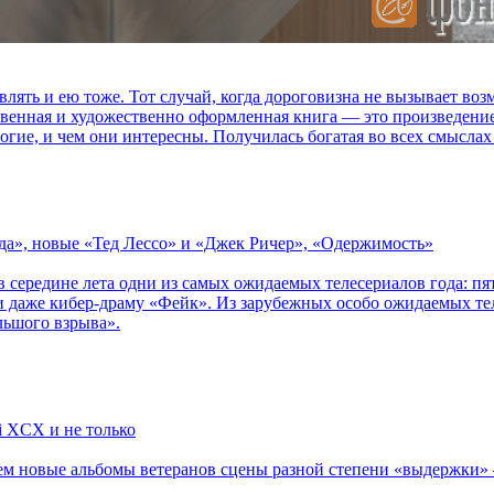
влять и ею тоже. Тот случай, когда дороговизна не вызывает в
ственная и художественно оформленная книга — это произведени
огие, и чем они интересны. Получилась богатая во всех смыслах
зда», новые «Тед Лессо» и «Джек Ричер», «Одержимость»
в середине лета одни из самых ожидаемых телесериалов года: 
 даже кибер-драму «Фейк». Из зарубежных особо ожидаемых тел
льшого взрыва».
li XCX и не только
новые альбомы ветеранов сцены разной степени «выдержки» — Мад