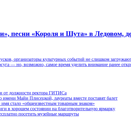
и», песни «Короля и Шута» в Ледовом, 
пусков, организаторы культурных событий не слишком загружаю
осуга — но, возможно, самое время уделить внимание ранее отк
ен от должности ректора ГИТИСа
 имени Майи Плисецкой, лауреаты вместе поставят балет
о имя стало «общеизвестным товарным знаком»
ги в хорошем состоянии на благотворительную ярмарку
бесплатно посетить музейные маршруты