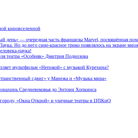
рной киновселенной
ый день» — очередная часть франшизы Marvel, посвящённая пох
Паука. Но до него сине-красное трико появлялось на экране мно
еловека-паука!
теля театра «Особняк» Дмитрия Поднозова
епляет мультфильм «Непокой» с музыкой Курехина?
странственный сдвиг» у Манежа и «Музыка мира»
 монахинь Средневековья до Энтони Хопкинса
 городу, «Окна Открой» и уличные театры в ЦПКиО