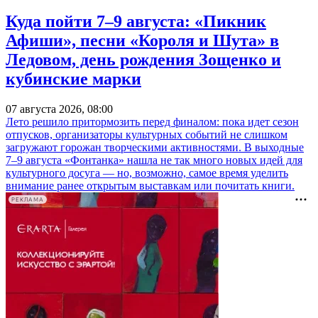
Куда пойти 7–9 августа: «Пикник
Афиши», песни «Короля и Шута» в
Ледовом, день рождения Зощенко и
кубинские марки
07 августа 2026, 08:00
Лето решило притормозить перед финалом: пока идет сезон
отпусков, организаторы культурных событий не слишком
загружают горожан творческими активностями. В выходные
7–9 августа «Фонтанка» нашла не так много новых идей для
культурного досуга — но, возможно, самое время уделить
внимание ранее открытым выставкам или почитать книги.
РЕКЛАМА