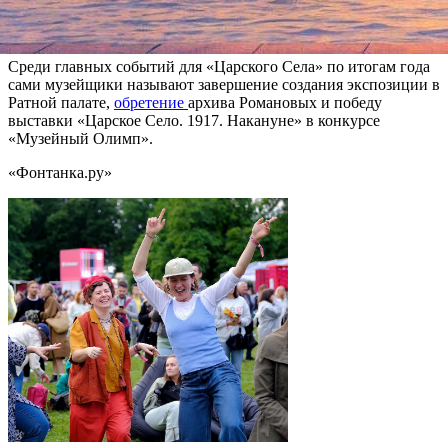
нему безграничные толпы туристов: он построен по типу
узких анфилад.
Среди главных событий для «Царского Села» по итогам года
сами музейщики называют завершение создания экспозиции в
Ратной палате,
обретение
архива Романовых и победу
выставки «Царское Село. 1917. Накануне» в конкурсе
«Музейный Олимп».
«Фонтанка.ру»