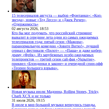
15 телесериалов августа — выбор «Фонтанки»: «Коп-
звезда», новые «Тед Лессо» и «Джек Ричер»,
«Одержимость»
02 августа 2026,
18:53
Кто бы мог подумать, что российский стриминг
вывалит в середине лета одни из самых ожидаемых
телесериалов года: пятый сезон «Мажора»,
паранормальную комедию «Зовите Витю!», лучший
сериал с фестиваля «Пилот» — «Паша» и даже кибер-
драму «Фейк». Из зарубежных особо ожидаемых
телепроектов — третий сезон сай-фая «Укрытие»,
приквел «Блондинки в законе» и очередной спин-офф
«Теории большого взрыва».
Новая музыка июля: Мадонна, Rolling Stones, Tricky,
Charli XCX и не только
31 июля 2026,
19:15
В июле в мир большой музыки вернулись гранды.