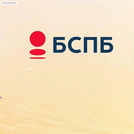
РЕКЛАМА
Афиша Plus
#телегид
Фонтанка.ру
Сегодня:
2026.08.09
16:47
Афиша Plus
кино
спектакли
выставки
концерты
лекции
книги
афиша плюс
новости
+