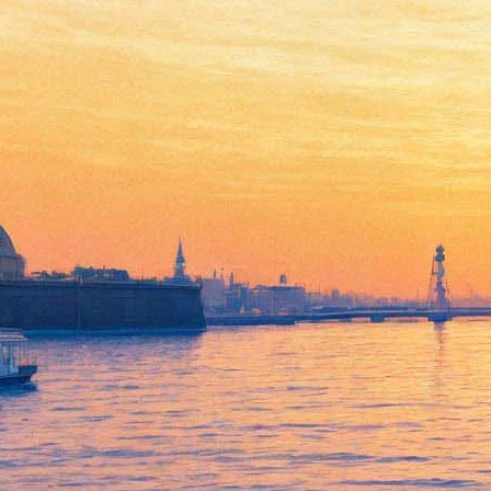
Музей «Царское Село»
достиг «физического» пика
посещаемости
25 декабря 2017,
19:03
Версия для печати
По итогам 2017 года музей-заповдник «Царское Село»
поставил рекорд — его посетило около 3,9 миллиона человек,
что на 200 тысяч больше, чем годом ранее. Однако хорошей
эту новость не назовешь, если смотреть с точки зрения
сохранности и безопасности экспонатов и интерьеров.
Министерство культуры со ссылкой на музей
сообщает
, что в
нем «достигнут пик посещаемости, и больше посещений
музей физически не может обеспечить». Дело в том, что сама
архитектура Екатерининского дворца не позволяет водить по