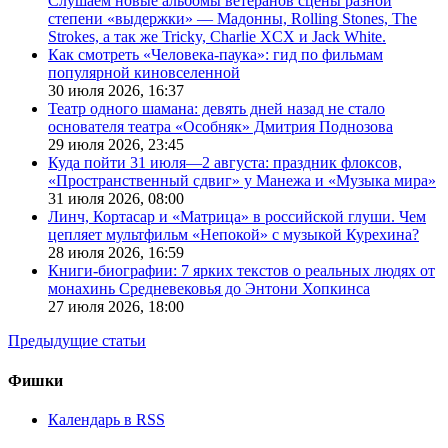
Слушаем новые альбомы ветеранов сцены разной
степени «выдержки» — Мадонны, Rolling Stones, The
Strokes, а так же Tricky, Charlie XCX и Jack White.
Как смотреть «Человека-паука»: гид по фильмам
популярной киновселенной
30 июля 2026,
16:37
Театр одного шамана: девять дней назад не стало
основателя театра «Особняк» Дмитрия Поднозова
29 июля 2026,
23:45
Куда пойти 31 июля—2 августа: праздник флоксов,
«Пространственный сдвиг» у Манежа и «Музыка мира»
31 июля 2026,
08:00
Линч, Кортасар и «Матрица» в российской глуши. Чем
цепляет мультфильм «Непокой» с музыкой Курехина?
28 июля 2026,
16:59
Книги-биографии: 7 ярких текстов о реальных людях от
монахинь Средневековья до Энтони Хопкинса
27 июля 2026,
18:00
Предыдущие статьи
Фишки
Календарь в RSS