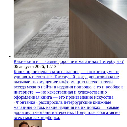
Какие книги — самые дорогие в магазинах Петербурга?
06 августа 2026,
12:13
Конечно, не цена в книге главное, — но книги умеют
удивлять и ею тоже. Тот случай, когда дороговизна не
вызывает возмущения: информацию и текст почти
всегда можно найти в издания попроще, а то и вообще в
интернете, — но качественная и художественно
оформленная книга — это произведение искусства.
«Фонтанка» расспросила петербургские книжные
магазины о том, какие издания на их полках — самые
дорогие, и чем они интересны. Получилась богатая во
всех смыслах подборка.