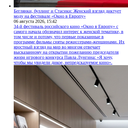
Беглянки, буллинг и Стасики: Женский взгляд диктует
моду на фестивале «Окно в Европу»
06 августа 2026,
15:42
34-й фестиваль российского кино «Окно в Европу» с
самого начала обозначил интерес к женской тематике, в
том числе и потому, что первые показанные в
программе фильмы сняты режиссерами-женщинами. Их
яростный взгляд на мир во многом отвечает
высказанному на открытии пожеланию председателя
жюри игрового конкурса Павла Лунгина: «Я хочу,
чтобы мы увидели дикое, непредсказуемое кино».