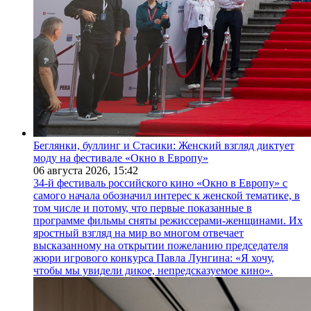
Беглянки, буллинг и Стасики: Женский взгляд диктует
моду на фестивале «Окно в Европу»
06 августа 2026,
15:42
34-й фестиваль российского кино «Окно в Европу» с
самого начала обозначил интерес к женской тематике, в
том числе и потому, что первые показанные в
программе фильмы сняты режиссерами-женщинами. Их
яростный взгляд на мир во многом отвечает
высказанному на открытии пожеланию председателя
жюри игрового конкурса Павла Лунгина: «Я хочу,
чтобы мы увидели дикое, непредсказуемое кино».