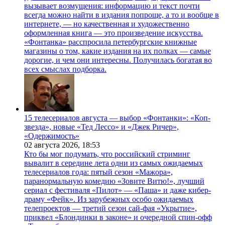
вызывает возмущения: информацию и текст почти
всегда можно найти в издания попроще, а то и вообще в
интернете, — но качественная и художественно
оформленная книга — это произведение искусства.
«Фонтанка» расспросила петербургские книжные
магазины о том, какие издания на их полках — самые
дорогие, и чем они интересны. Получилась богатая во
всех смыслах подборка.
15 телесериалов августа — выбор «Фонтанки»: «Коп-
звезда», новые «Тед Лессо» и «Джек Ричер»,
«Одержимость»
02 августа 2026,
18:53
Кто бы мог подумать, что российский стриминг
вывалит в середине лета одни из самых ожидаемых
телесериалов года: пятый сезон «Мажора»,
паранормальную комедию «Зовите Витю!», лучший
сериал с фестиваля «Пилот» — «Паша» и даже кибер-
драму «Фейк». Из зарубежных особо ожидаемых
телепроектов — третий сезон сай-фая «Укрытие»,
приквел «Блондинки в законе» и очередной спин-офф