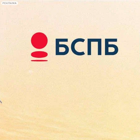
РЕКЛАМА
Афиша Plus
#телегид
Фонтанка.ру
Сегодня:
2026.08.08
02:47
Афиша Plus
кино
спектакли
выставки
концерты
лекции
книги
афиша плюс
новости
+