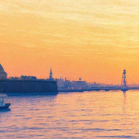
Трейлер диснеевского
«Щелкунчика» пообещал
«темную сторону легенды»
19 декабря 2017,
21:13
Версия для печати
Трейлер фильма «Щелкунчик и четыре королевства» с Кирой
Найтли, Хелен Миррен и Морган Фримен появился в Сети 19
декабря. Картина, снятая кинокомпанией Disney по мотивам
балета Чайковского, должна выйти на экраны в ноябре 2018
года.
«У всякой легенды есть темная сторона, — отмечают
создатели ленты. — Время пришло».