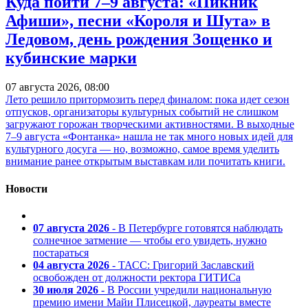
Куда пойти 7–9 августа: «Пикник
Афиши», песни «Короля и Шута» в
Ледовом, день рождения Зощенко и
кубинские марки
07 августа 2026, 08:00
Лето решило притормозить перед финалом: пока идет сезон
отпусков, организаторы культурных событий не слишком
загружают горожан творческими активностями. В выходные
7–9 августа «Фонтанка» нашла не так много новых идей для
культурного досуга — но, возможно, самое время уделить
внимание ранее открытым выставкам или почитать книги.
Новости
07 августа 2026
- В Петербурге готовятся наблюдать
солнечное затмение — чтобы его увидеть, нужно
постараться
04 августа 2026
- ТАСС: Григорий Заславский
освобожден от должности ректора ГИТИСа
30 июля 2026
- В России учредили национальную
премию имени Майи Плисецкой, лауреаты вместе