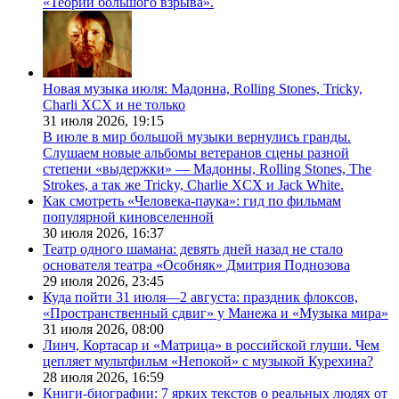
«Теории большого взрыва».
Новая музыка июля: Мадонна, Rolling Stones, Tricky,
Charli XCX и не только
31 июля 2026,
19:15
В июле в мир большой музыки вернулись гранды.
Слушаем новые альбомы ветеранов сцены разной
степени «выдержки» — Мадонны, Rolling Stones, The
Strokes, а так же Tricky, Charlie XCX и Jack White.
Как смотреть «Человека-паука»: гид по фильмам
популярной киновселенной
30 июля 2026,
16:37
Театр одного шамана: девять дней назад не стало
основателя театра «Особняк» Дмитрия Поднозова
29 июля 2026,
23:45
Куда пойти 31 июля—2 августа: праздник флоксов,
«Пространственный сдвиг» у Манежа и «Музыка мира»
31 июля 2026,
08:00
Линч, Кортасар и «Матрица» в российской глуши. Чем
цепляет мультфильм «Непокой» с музыкой Курехина?
28 июля 2026,
16:59
Книги-биографии: 7 ярких текстов о реальных людях от