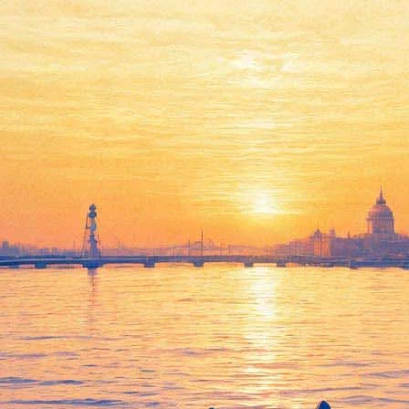
запрет на детей
жан Имоу, который получил мировую известность после фильмов 
литике страны.
 окрестили "Отец семерых детей". Органы цензуры посчитали, 
лизуется в КНР с 1980-х для контроля роста числа населения ст
оя были отношения с четырьмя женщинами, в результате которых
 авторов киноленты из-за того, что ее название нарушает поли
 долларов. Эта сумма в два раза превышает годовой доход Имоу.
режиссеров и продюсеров в Китае. Стал популярен, в том числе 
но получал награды Берлинского и Венецианского кинофестивале