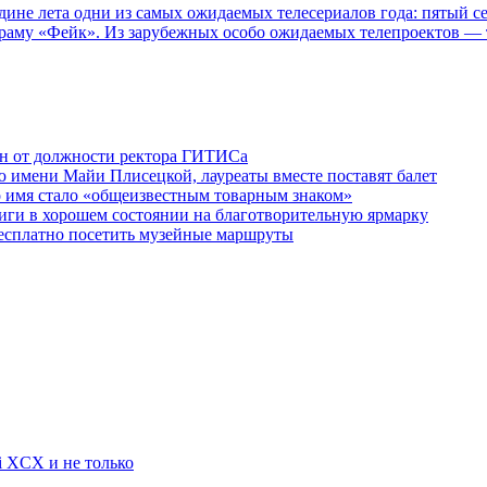
едине лета одни из самых ожидаемых телесериалов года: пятый
раму «Фейк». Из зарубежных особо ожидаемых телепроектов — т
ен от должности ректора ГИТИСа
 имени Майи Плисецкой, лауреаты вместе поставят балет
о имя стало «общеизвестным товарным знаком»
ги в хорошем состоянии на благотворительную ярмарку
бесплатно посетить музейные маршруты
li XCX и не только