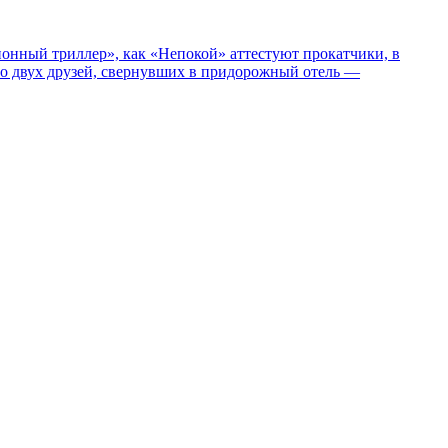
нный триллер», как «Непокой» аттестуют прокатчики, в
ро двух друзей, свернувших в придорожный отель —