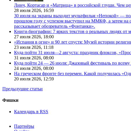
Линч, Кортасар и «Матрица» в российской глуши. Чем ц
28 июля 2026,
16:59
30 июля на экраны выходит мультфильм «Непокой» — по
прошлом году с успехом выступил на ММКФ, а затем на 
рассказывает обозреватель «Фонтанки».
Книги-биографии: 7 ярких текстов о реальных людях от
27 июля 2026,
18:00
«Испания в огне» и 90 лет спустя: Музей истории религ
23 июля 2026,
11:18
Куда пойти 31 июля—2 августа: праздник флоксов, «Про
31 июля 2026,
08:00
Куда пойти 24 — 26 июля: Джазовый фестиваль по всему
24 июля 2026,
08:00
На греческом фронте без перемен. Какой получилась «О
20 июля 2026,
12:59
Предыдущие статьи
Фишки
Календарь в RSS
Партнёры