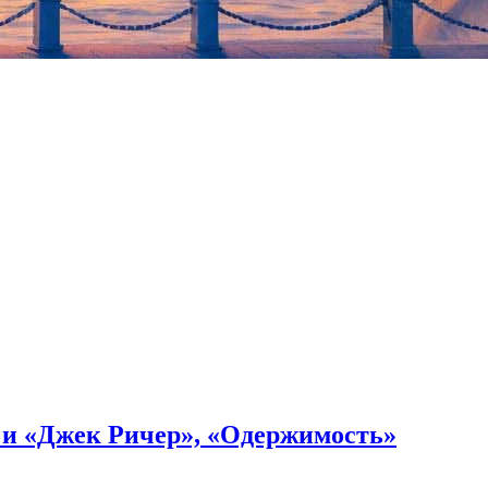
Олимпиаде-2008 в Пекине он был главным постановщиком
» и «Джек Ричер», «Одержимость»