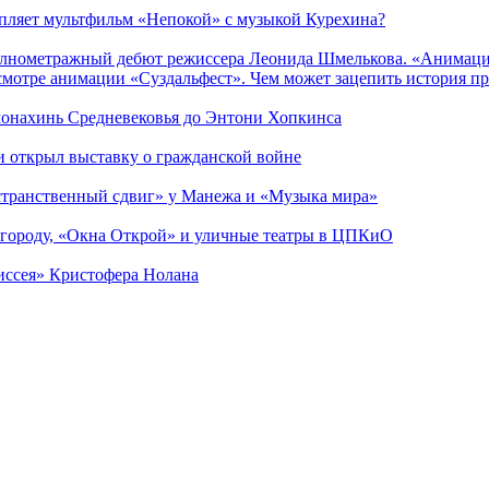
епляет мультфильм «Непокой» с музыкой Курехина?
лнометражный дебют режиссера Леонида Шмелькова. «Анимацио
смотре анимации «Суздальфест». Чем может зацепить история п
 монахинь Средневековья до Энтони Хопкинса
ии открыл выставку о гражданской войне
странственный сдвиг» у Манежа и «Музыка мира»
 городу, «Окна Открой» и уличные театры в ЦПКиО
диссея» Кристофера Нолана