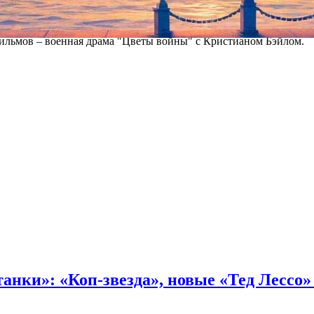
тегории "Лучший иностранный фильм". В период подготовки к 
фильмов – военная драма "Цветы войны" с Кристианом Бэйлом.
танки»: «Коп-звезда», новые «Тед Лессо