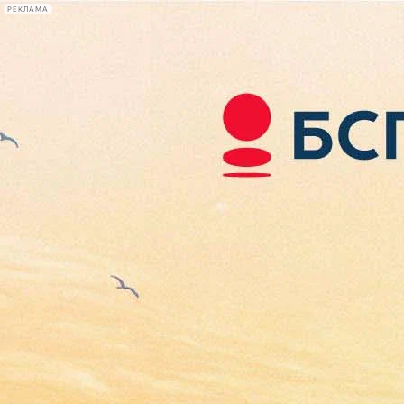
РЕКЛАМА
Афиша Plus
#телегид
Фонтанка.ру
Сегодня:
2026.08.06
04:34
Афиша Plus
кино
спектакли
выставки
концерты
лекции
книги
афиша плюс
новости
+