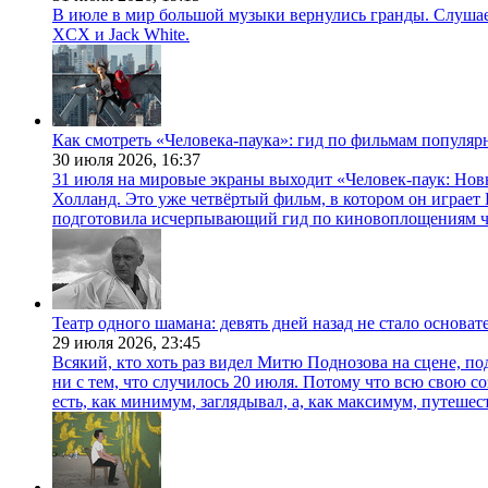
В июле в мир большой музыки вернулись гранды. Слушаем 
XCX и Jack White.
Как смотреть «Человека-паука»: гид по фильмам популя
30 июля 2026,
16:37
31 июля на мировые экраны выходит «Человек-паук: Нов
Холланд. Это уже четвёртый фильм, в котором он играет 
подготовила исчерпывающий гид по киновоплощениям ч
Театр одного шамана: девять дней назад не стало основа
29 июля 2026,
23:45
Всякий, кто хоть раз видел Митю Поднозова на сцене, по
ни с тем, что случилось 20 июля. Потому что всю свою 
есть, как минимум, заглядывал, а, как максимум, путешест