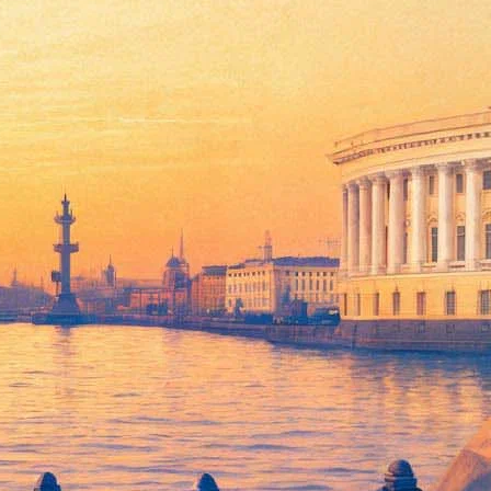
"Герой" и "Дом летающих кинжалов". Дело в том, что рабочее
что название расходится с принятым в Китае правилом "одна
раны. За ее нарушение наказывают деньгами или
 он стал отцом семерых детей. Государственные органы в
тику властей.
и на Западе, благодаря таким фильмам, как "Дом летающих
й. Является обладателем гран-при Каннского кинофестиваля в