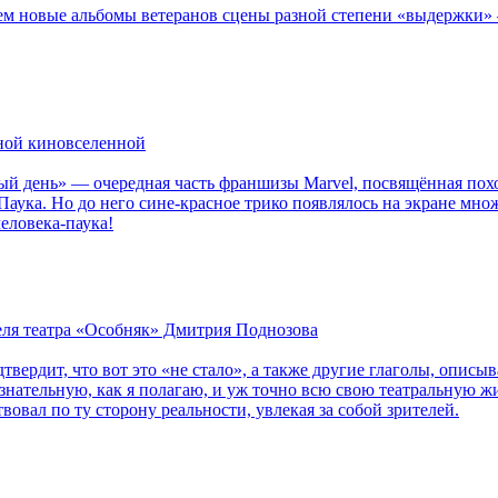
новые альбомы ветеранов сцены разной степени «выдержки» — Мад
рной киновселенной
ый день» — очередная часть франшизы Marvel, посвящённая пох
Паука. Но до него сине-красное трико появлялось на экране мно
еловека-паука!
теля театра «Особняк» Дмитрия Поднозова
дтвердит, что вот это «не стало», а также другие глаголы, опи
сознательную, как я полагаю, и уж точно всю свою театральную 
вовал по ту сторону реальности, увлекая за собой зрителей.