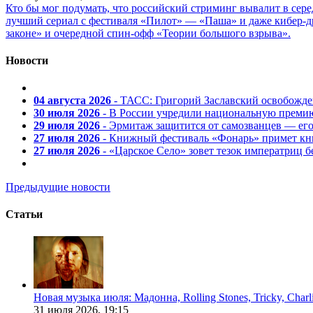
Кто бы мог подумать, что российский стриминг вывалит в сер
лучший сериал с фестиваля «Пилот» — «Паша» и даже кибер-д
законе» и очередной спин-офф «Теории большого взрыва».
Новости
04 августа 2026
- ТАСС: Григорий Заславский освобожд
30 июля 2026
- В России учредили национальную премию
29 июля 2026
- Эрмитаж защитится от самозванцев — ег
27 июля 2026
- Книжный фестиваль «Фонарь» примет кни
27 июля 2026
- «Царское Село» зовет тезок императриц 
Предыдущие новости
Статьи
Новая музыка июля: Мадонна, Rolling Stones, Tricky, Char
31 июля 2026,
19:15