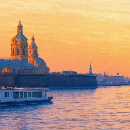
Культовый режиссер нарушил 
15 мая 2013,
02:53
Версия для печати
Китайские власти планируют наказать известного режиссера Ч
название его новой картины противоречит государственной по
Во время съемочного процесса киноленту режиссера Чжан Имоу
семья–один ребенок". Политика "одна семья–один ребенок" реа
принудительными абортами.
Согласно сценарию новой картины Чжана Имоу, у главного гер
восточной провинции Цзянсу начали расследование в отношении
Теперь режиссеру может грозить штраф в размере 26 миллионов
61-летний Чжан Имоу является одним из самых известных кино
кинжалов", "Дорога домой", "Герой" и другие. Он неоднократ