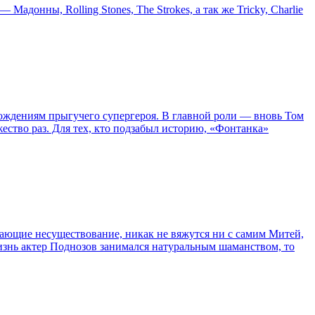
онны, Rolling Stones, The Strokes, а так же Tricky, Charlie
ождениям прыгучего супергероя. В главной роли — вновь Том
жество раз. Для тех, кто подзабыл историю, «Фонтанка»
сывающие несуществование, никак не вяжутся ни с самим Митей,
жизнь актер Поднозов занимался натуральным шаманством, то