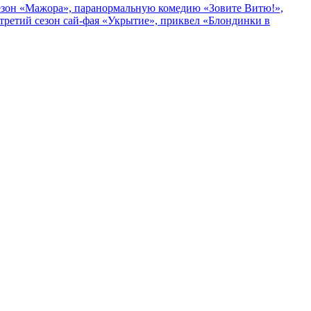
 сезон «Мажора», паранормальную комедию «Зовите Витю!»,
ретий сезон сай-фая «Укрытие», приквел «Блондинки в