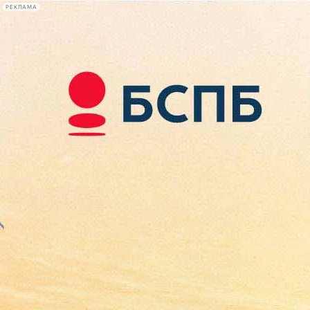
РЕКЛАМА
Афиша Plus
#телегид
Фонтанка.ру
Сегодня:
2026.08.08
13:58
Афиша Plus
кино
спектакли
выставки
концерты
лекции
книги
афиша плюс
новости
+