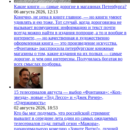
Какие книги — самые дорогие в магазинах Петербурга?
06 августа 2026,
12:13
Конечно, не цена в книге главное, — но книги умеют
удивлять и ею тоже. Тот случай, когда дороговизна не
вызывает возмущения: информацию и текст почти
всегда можно найти в издания попроще, а то и вообще в
интернете, — но качественная и художественно
оформленная книга — это произведение искусства.
«Фонтанка» расспросила петербургские книжные
магазины о том, какие издания на их полках — самые
дорогие, и чем они интересны. Получилась богатая во
всех смыслах подборка.
15 телесериалов августа — выбор «Фонтанки»: «Коп-
звезда», новые «Тед Лессо» и «Джек Ричер»,
«Одержимость»
02 августа 2026,
18:53
Кто бы мог подумать, что российский стриминг
вывалит в середине лета одни из самых ожидаемых
телесериалов года: пятый сезон «Мажора»,
паранормальную комедию «Зовите Витю!», лучший