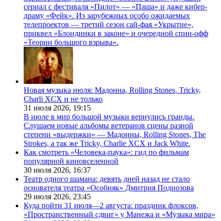
сериал с фестиваля «Пилот» — «Паша» и даже кибер-
драму «Фейк». Из зарубежных особо ожидаемых
телепроектов — третий сезон сай-фая «Укрытие»,
приквел «Блондинки в законе» и очередной спин-офф
«Теории большого взрыва».
Новая музыка июля: Мадонна, Rolling Stones, Tricky,
Charli XCX и не только
31 июля 2026,
19:15
В июле в мир большой музыки вернулись гранды.
Слушаем новые альбомы ветеранов сцены разной
степени «выдержки» — Мадонны, Rolling Stones, The
Strokes, а так же Tricky, Charlie XCX и Jack White.
Как смотреть «Человека-паука»: гид по фильмам
популярной киновселенной
30 июля 2026,
16:37
Театр одного шамана: девять дней назад не стало
основателя театра «Особняк» Дмитрия Поднозова
29 июля 2026,
23:45
Куда пойти 31 июля—2 августа: праздник флоксов,
«Пространственный сдвиг» у Манежа и «Музыка мира»