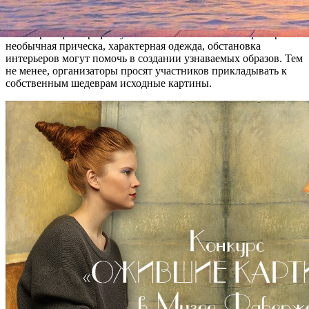
же можно узнать о призах.
Некоторые фотографии уже выложены в качестве примеров:
необычная прическа, характерная одежда, обстановка
интерьеров могут помочь в создании узнаваемых образов. Тем
не менее, организаторы просят участников прикладывать к
собственным шедеврам исходные картины.