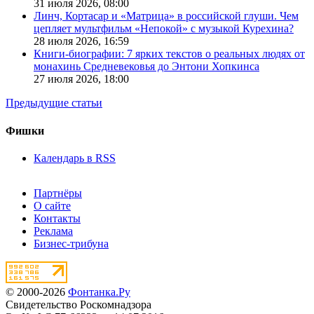
31 июля 2026,
08:00
Линч, Кортасар и «Матрица» в российской глуши. Чем
цепляет мультфильм «Непокой» с музыкой Курехина?
28 июля 2026,
16:59
Книги-биографии: 7 ярких текстов о реальных людях от
монахинь Средневековья до Энтони Хопкинса
27 июля 2026,
18:00
Предыдущие статьи
Фишки
Календарь в RSS
Партнёры
О сайте
Контакты
Реклама
Бизнес-трибуна
© 2000-2026
Фонтанка.Ру
Свидетельство Роскомнадзора