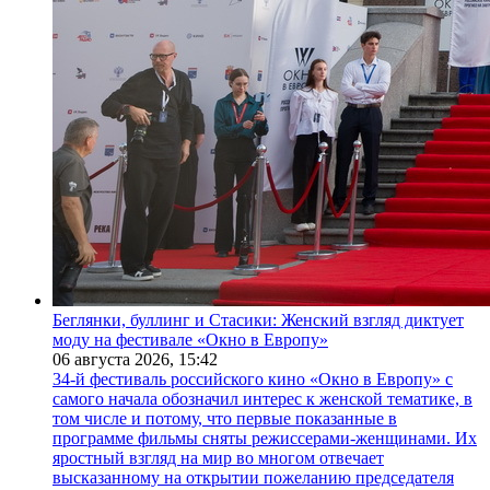
Беглянки, буллинг и Стасики: Женский взгляд диктует
моду на фестивале «Окно в Европу»
06 августа 2026,
15:42
34-й фестиваль российского кино «Окно в Европу» с
самого начала обозначил интерес к женской тематике, в
том числе и потому, что первые показанные в
программе фильмы сняты режиссерами-женщинами. Их
яростный взгляд на мир во многом отвечает
высказанному на открытии пожеланию председателя