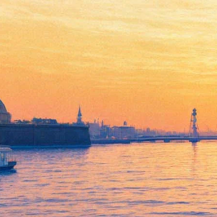
Музей Фаберже предлагает
оживить картины
Модильяни
13 декабря 2017,
14:03
Версия для печати
Музей Фаберже в связи с
выставкой «Модильяни, Сутин и
другие легенды Монпарнаса»
объявил конкурс. Его
участникам предлагается воссоздать образы с картин
Модильяни, Сутина, Валадон или Кислинга — художников,
чьи произведения представлены на выставке, и выложить
фотографию на своей странице в «Вконтакте» с хэштегом
#faberge_modi. Как вариант — свои работы можно прислать
по электронной почте в пиар-службу музея.
Победитель будет объявлен 29 декабря в
паблике музея.
Там