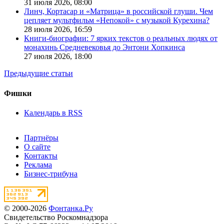
31 июля 2026,
08:00
Линч, Кортасар и «Матрица» в российской глуши. Чем
цепляет мультфильм «Непокой» с музыкой Курехина?
28 июля 2026,
16:59
Книги-биографии: 7 ярких текстов о реальных людях от
монахинь Средневековья до Энтони Хопкинса
27 июля 2026,
18:00
Предыдущие статьи
Фишки
Календарь в RSS
Партнёры
О сайте
Контакты
Реклама
Бизнес-трибуна
© 2000-2026
Фонтанка.Ру
Свидетельство Роскомнадзора