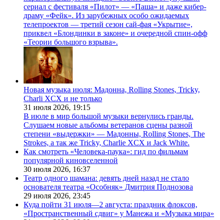
сериал с фестиваля «Пилот» — «Паша» и даже кибер-
драму «Фейк». Из зарубежных особо ожидаемых
телепроектов — третий сезон сай-фая «Укрытие»,
приквел «Блондинки в законе» и очередной спин-офф
«Теории большого взрыва».
Новая музыка июля: Мадонна, Rolling Stones, Tricky,
Charli XCX и не только
31 июля 2026,
19:15
В июле в мир большой музыки вернулись гранды.
Слушаем новые альбомы ветеранов сцены разной
степени «выдержки» — Мадонны, Rolling Stones, The
Strokes, а так же Tricky, Charlie XCX и Jack White.
Как смотреть «Человека-паука»: гид по фильмам
популярной киновселенной
30 июля 2026,
16:37
Театр одного шамана: девять дней назад не стало
основателя театра «Особняк» Дмитрия Поднозова
29 июля 2026,
23:45
Куда пойти 31 июля—2 августа: праздник флоксов,
«Пространственный сдвиг» у Манежа и «Музыка мира»