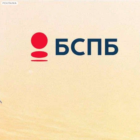
РЕКЛАМА
Афиша Plus
#телегид
Фонтанка.ру
Сегодня:
2026.08.07
22:26
Афиша Plus
кино
спектакли
выставки
концерты
лекции
книги
афиша плюс
новости
+