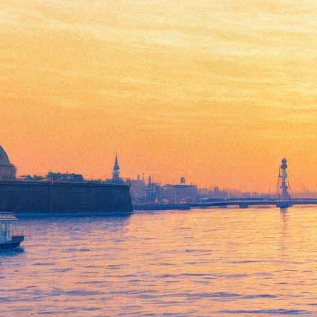
Музей Фаберже предлагает
оживить картины
Модильяни
13 декабря 2017,
14:03
Версия для печати
Музей Фаберже в связи с
выставкой «Модильяни, Сутин и
другие легенды Монпарнаса»
объявил конкурс. Его
участникам предлагается воссоздать образы с картин
Модильяни, Сутина, Валадон или Кислинга — художников,
чьи произведения представлены на выставке, и выложить
фотографию на своей странице в «Вконтакте» с хэштегом
#faberge_modi. Как вариант — свои работы можно прислать
по электронной почте в пиар-службу музея.
Победитель будет объявлен 29 декабря в
паблике музея.
Там