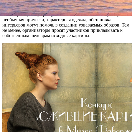
же можно узнать о призах.
Некоторые фотографии уже выложены в качестве примеров:
необычная прическа, характерная одежда, обстановка
интерьеров могут помочь в создании узнаваемых образов. Тем
не менее, организаторы просят участников прикладывать к
собственным шедеврам исходные картины.