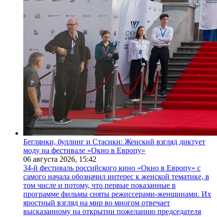
Беглянки, буллинг и Стасики: Женский взгляд диктует
моду на фестивале «Окно в Европу»
06 августа 2026,
15:42
34-й фестиваль российского кино «Окно в Европу» с
самого начала обозначил интерес к женской тематике, в
том числе и потому, что первые показанные в
программе фильмы сняты режиссерами-женщинами. Их
яростный взгляд на мир во многом отвечает
высказанному на открытии пожеланию председателя