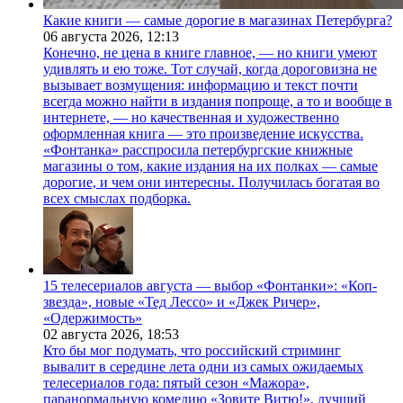
Какие книги — самые дорогие в магазинах Петербурга?
06 августа 2026,
12:13
Конечно, не цена в книге главное, — но книги умеют
удивлять и ею тоже. Тот случай, когда дороговизна не
вызывает возмущения: информацию и текст почти
всегда можно найти в издания попроще, а то и вообще в
интернете, — но качественная и художественно
оформленная книга — это произведение искусства.
«Фонтанка» расспросила петербургские книжные
магазины о том, какие издания на их полках — самые
дорогие, и чем они интересны. Получилась богатая во
всех смыслах подборка.
15 телесериалов августа — выбор «Фонтанки»: «Коп-
звезда», новые «Тед Лессо» и «Джек Ричер»,
«Одержимость»
02 августа 2026,
18:53
Кто бы мог подумать, что российский стриминг
вывалит в середине лета одни из самых ожидаемых
телесериалов года: пятый сезон «Мажора»,
паранормальную комедию «Зовите Витю!», лучший