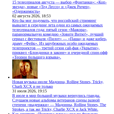
15 телесериалов августа — выбор «Фонтанки»: «Коп-
звезда», новые «Тед Лессо» и «Джек Ричер»,
«Одержимость»
02 августа 2026,
18:53
Кто бы мог подумать, что российский стриминг
вывалит в середине лета одни из самых ожидаемых
телесериалов года: пятый сезон «Мажора»,
паранормальную комедию «Зовите Витю!», лучший
сериал с фестиваля «Пилот» — «Паша» и даже кибер-
драму «Фейк». Из зарубежных особо ожидаемых
телепроектов — третий сезон сай-фая «Укрытие»,
приквел «Блондинки в законе» и очередной спин-офф
«Теории большого взрыва».
Новая музыка июля: Мадонна, Rolling Stones, Tricky,
Charli XCX и не только
31 июля 2026,
19:15
В июле в мир большой музыки вернулись гранды.
Слушаем новые альбомы ветеранов сцены разной
степени «выдержки» — Мадонны, Rolling Stones, The
Strokes, а так же Tricky, Charlie XCX и Jack White.
Как смотреть «Человека-паука»: гид по фильмам