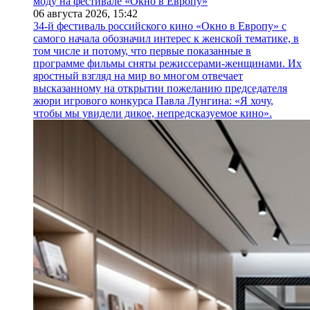
моду на фестивале «Окно в Европу»
06 августа 2026,
15:42
34-й фестиваль российского кино «Окно в Европу» с
самого начала обозначил интерес к женской тематике, в
том числе и потому, что первые показанные в
программе фильмы сняты режиссерами-женщинами. Их
яростный взгляд на мир во многом отвечает
высказанному на открытии пожеланию председателя
жюри игрового конкурса Павла Лунгина: «Я хочу,
чтобы мы увидели дикое, непредсказуемое кино».