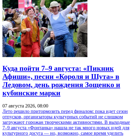
Куда пойти 7–9 августа: «Пикник
Афиши», песни «Короля и Шута» в
Ледовом, день рождения Зощенко и
кубинские марки
07 августа 2026, 08:00
Лето решило притормозить перед финалом: пока идет сезон
отпусков, организаторы культурных событий не слишком
загружают горожан творческими активностями. В выходные
7–9 августа «Фонтанка» нашла не так много новых идей для
культурного досуга — но, возможно, самое время уделить