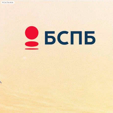
РЕКЛАМА
Афиша Plus
#телегид
Фонтанка.ру
Сегодня:
2026.08.09
16:48
Афиша Plus
кино
спектакли
выставки
концерты
лекции
книги
афиша плюс
новости
+