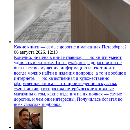
Какие книги — самые дорогие в магазинах Петербурга?
06 августа 2026,
12:13
Конечно, не цена в книге главное, — но книги умеют
удивлять и ею тоже. Тот случай, когда дороговизна не
вызывает возмущения: информацию и текст почти
всегда можно найти в издания попроще, а то и вообще в
интернете, — но качественная и художественно
оформленная книга — это произведение искусства.
«Фонтанка» расспросила петербургские книжные
магазины о том, какие издания на их полках — самые
дорогие, и чем они интересны. Получилась богатая во
всех смыслах подборка.