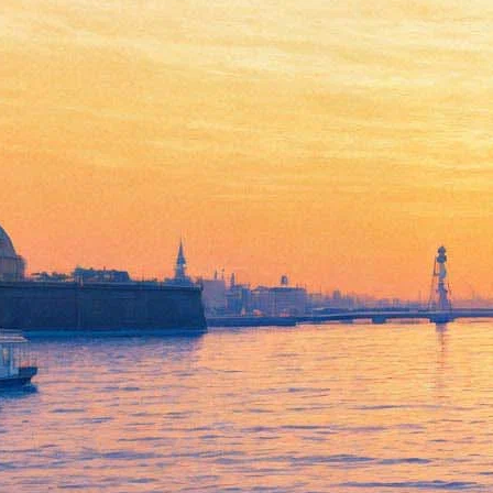
На ледоколе «Красин»
прочитают бесплатные
лекции по морскому делу
30 ноября 2017,
23:25
Версия для печати
Что такое рангоут, каковы основы навигации и такелажного
дела, петербуржцы смогут бесплатно узнать с декабря 2017 по
апрель 2018 года на ледоколе «Красин». Здесь при поддержке
исторического брига «Триумф» запустят курс лекций по
морскому делу.
«Курс рассчитан как на любителей, так и на новичков. Мы
хотим популяризировать морское дело, рассказать о занятиях
парусным спортом в Петербурге», – пояснили в пресс-службе
проекта.