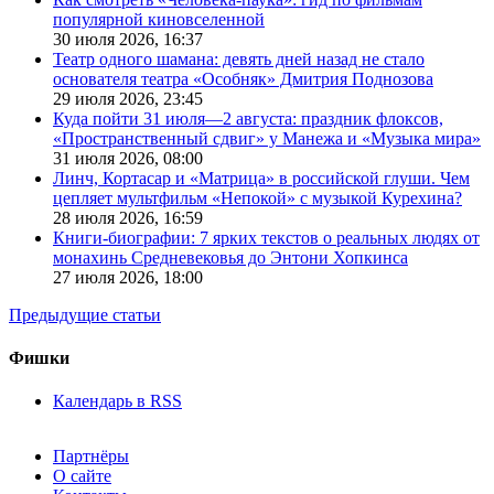
популярной киновселенной
30 июля 2026,
16:37
Театр одного шамана: девять дней назад не стало
основателя театра «Особняк» Дмитрия Поднозова
29 июля 2026,
23:45
Куда пойти 31 июля—2 августа: праздник флоксов,
«Пространственный сдвиг» у Манежа и «Музыка мира»
31 июля 2026,
08:00
Линч, Кортасар и «Матрица» в российской глуши. Чем
цепляет мультфильм «Непокой» с музыкой Курехина?
28 июля 2026,
16:59
Книги-биографии: 7 ярких текстов о реальных людях от
монахинь Средневековья до Энтони Хопкинса
27 июля 2026,
18:00
Предыдущие статьи
Фишки
Календарь в RSS
Партнёры
О сайте