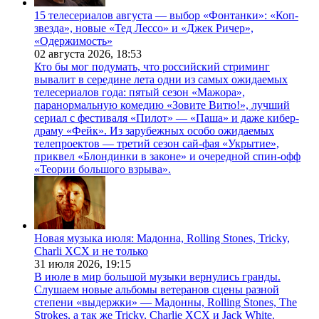
15 телесериалов августа — выбор «Фонтанки»: «Коп-
звезда», новые «Тед Лессо» и «Джек Ричер»,
«Одержимость»
02 августа 2026,
18:53
Кто бы мог подумать, что российский стриминг
вывалит в середине лета одни из самых ожидаемых
телесериалов года: пятый сезон «Мажора»,
паранормальную комедию «Зовите Витю!», лучший
сериал с фестиваля «Пилот» — «Паша» и даже кибер-
драму «Фейк». Из зарубежных особо ожидаемых
телепроектов — третий сезон сай-фая «Укрытие»,
приквел «Блондинки в законе» и очередной спин-офф
«Теории большого взрыва».
Новая музыка июля: Мадонна, Rolling Stones, Tricky,
Charli XCX и не только
31 июля 2026,
19:15
В июле в мир большой музыки вернулись гранды.
Слушаем новые альбомы ветеранов сцены разной
степени «выдержки» — Мадонны, Rolling Stones, The
Strokes, а так же Tricky, Charlie XCX и Jack White.