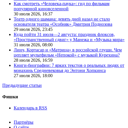
Как смотреть «Человека-паука»: гид по фильмам
популярной киновселенной
30 июля 2026,
16:37
Театр одного шамана: девять дней назад не стало
основателя театра «Особняк» Дмитрия Поднозова
29 июля 2026,
23:45
Куда пойти 31 июля—2 августа: праздник флоксов,
«Пространственный сдвиг» у Манежа и «Музыка мира»
31 июля 2026,
08:00
Линч, Кортасар и «Матрица» в российской глуши. Чем
цепляет мультфильм «Непокой» с музыкой Курехина?
28 июля 2026,
16:59
Книги-биографии: 7 ярких текстов о реальных людях от
монахинь Средневековья до Энтони Хопкинса
27 июля 2026,
18:00
Предыдущие статьи
Фишки
Календарь в RSS
Партнёры
О сайте