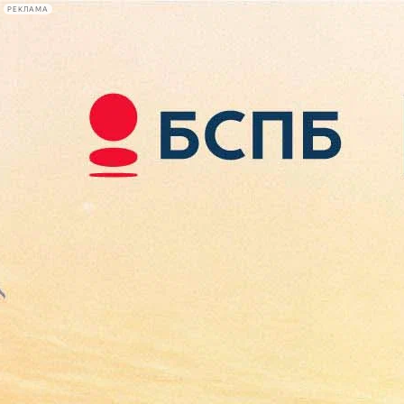
РЕКЛАМА
Афиша Plus
#телегид
Фонтанка.ру
Сегодня:
2026.08.09
13:56
Афиша Plus
кино
спектакли
выставки
концерты
лекции
книги
афиша плюс
новости
+