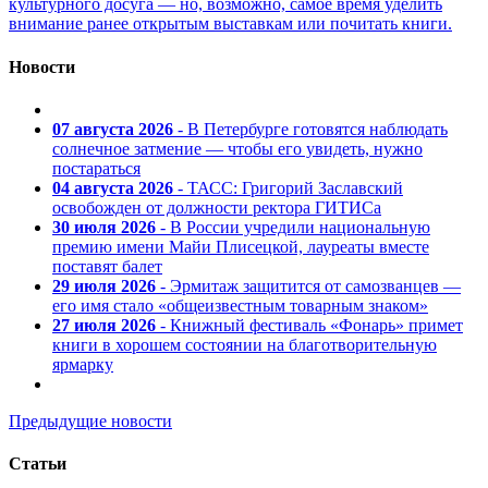
культурного досуга — но, возможно, самое время уделить
внимание ранее открытым выставкам или почитать книги.
Новости
07 августа 2026
- В Петербурге готовятся наблюдать
солнечное затмение — чтобы его увидеть, нужно
постараться
04 августа 2026
- ТАСС: Григорий Заславский
освобожден от должности ректора ГИТИСа
30 июля 2026
- В России учредили национальную
премию имени Майи Плисецкой, лауреаты вместе
поставят балет
29 июля 2026
- Эрмитаж защитится от самозванцев —
его имя стало «общеизвестным товарным знаком»
27 июля 2026
- Книжный фестиваль «Фонарь» примет
книги в хорошем состоянии на благотворительную
ярмарку
Предыдущие новости
Статьи