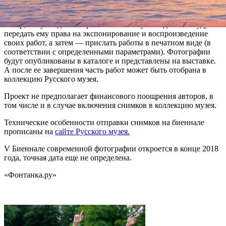
Прием работ осуществляется до 19 февраля. Те, кто пройдут
отбор, получат до 18 марта письма от музея и должны будут
передать ему права на экспонирование и воспроизведение
своих работ, а затем — прислать работы в печатном виде (в
соответствии с определенными параметрами). Фотографии
будут опубликованы в каталоге и представлены на выставке.
А после ее завершения часть работ может быть отобрана в
коллекцию Русского музея.
Проект не предполагает финансового поощрения авторов, в
том числе и в случае включения снимков в коллекцию музея.
Технические особенности отправки снимков на биеннале
прописаны на
сайте Русского музея.
V Биеннале современной фотографии откроется в конце 2018
года, точная дата еще не определена.
«Фонтанка.ру»