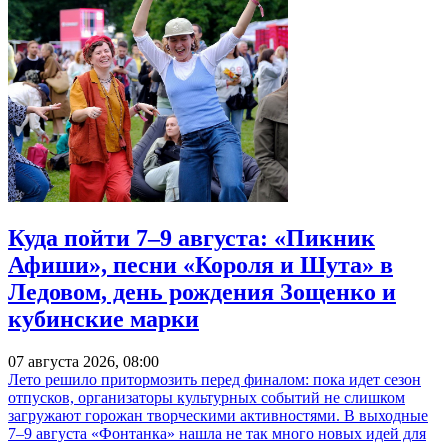
Куда пойти 7–9 августа: «Пикник
Афиши», песни «Короля и Шута» в
Ледовом, день рождения Зощенко и
кубинские марки
07 августа 2026, 08:00
Лето решило притормозить перед финалом: пока идет сезон
отпусков, организаторы культурных событий не слишком
загружают горожан творческими активностями. В выходные
7–9 августа «Фонтанка» нашла не так много новых идей для