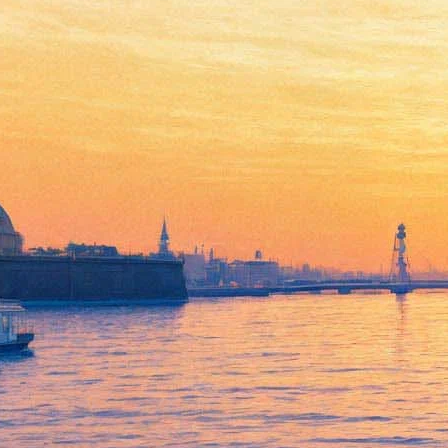
Русский музей объявил сбор
фотографий для участия в V
биеннале
27 ноября 2017,
16:51
Версия для печати
Русский музей начал прием заявок от всех желающих, кто
относит себя к фотографам и считает, что у него есть
произведения, достойные Русского музея. Тема биеннале в
этом году широка: современная фотография во всех видах и
жанрах. Принять участие могут все граждане России, без
ограничения возраста.
Предоставлять можно как единичные работы, так и серии (но
не больше трех снимков). Работы отправляются по
электронному адресу: photobiennale@rusmuseum.ru