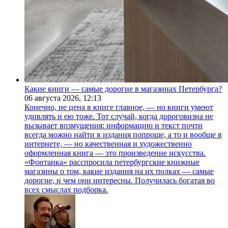
Какие книги — самые дорогие в магазинах Петербурга?
06 августа 2026,
12:13
Конечно, не цена в книге главное, — но книги умеют
удивлять и ею тоже. Тот случай, когда дороговизна не
вызывает возмущения: информацию и текст почти
всегда можно найти в издания попроще, а то и вообще в
интернете, — но качественная и художественно
оформленная книга — это произведение искусства.
«Фонтанка» расспросила петербургские книжные
магазины о том, какие издания на их полках — самые
дорогие, и чем они интересны. Получилась богатая во
всех смыслах подборка.