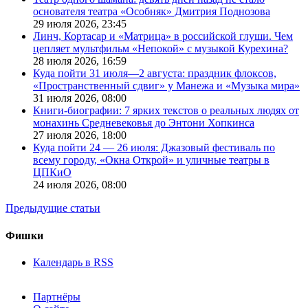
основателя театра «Особняк» Дмитрия Поднозова
29 июля 2026,
23:45
Линч, Кортасар и «Матрица» в российской глуши. Чем
цепляет мультфильм «Непокой» с музыкой Курехина?
28 июля 2026,
16:59
Куда пойти 31 июля—2 августа: праздник флоксов,
«Пространственный сдвиг» у Манежа и «Музыка мира»
31 июля 2026,
08:00
Книги-биографии: 7 ярких текстов о реальных людях от
монахинь Средневековья до Энтони Хопкинса
27 июля 2026,
18:00
Куда пойти 24 — 26 июля: Джазовый фестиваль по
всему городу, «Окна Открой» и уличные театры в
ЦПКиО
24 июля 2026,
08:00
Предыдущие статьи
Фишки
Календарь в RSS
Партнёры