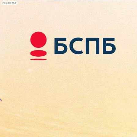
РЕКЛАМА
Афиша Plus
#телегид
Фонтанка.ру
Сегодня:
2026.08.07
08:29
Афиша Plus
кино
спектакли
выставки
концерты
лекции
книги
афиша плюс
новости
+