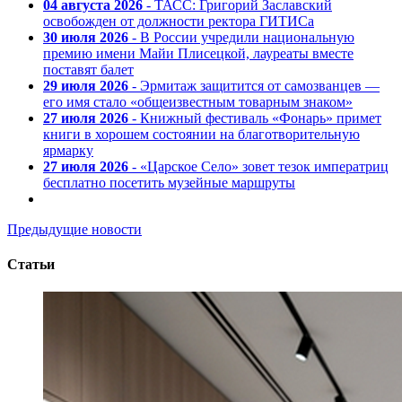
04 августа 2026
- ТАСС: Григорий Заславский
освобожден от должности ректора ГИТИСа
30 июля 2026
- В России учредили национальную
премию имени Майи Плисецкой, лауреаты вместе
поставят балет
29 июля 2026
- Эрмитаж защитится от самозванцев —
его имя стало «общеизвестным товарным знаком»
27 июля 2026
- Книжный фестиваль «Фонарь» примет
книги в хорошем состоянии на благотворительную
ярмарку
27 июля 2026
- «Царское Село» зовет тезок императриц
бесплатно посетить музейные маршруты
Предыдущие новости
Статьи