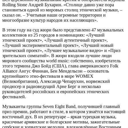
Rolling Stone Андрей Бухарин. «Столице давно уже пора
становиться одной из мировых столиц этнической музыки, –
сказал он. – Учитывая наши огромные территории и
многообразие культур народов их населяющих».
В этом году на суд жюри было представлено 47 музыкальных
коллективов из 25 городов в номинациях: «Лучший
этнический проект», «Лучший аутентичный проект»,
«Лучший экспериментальный проект», «Лучший новый
этнический проект», «Лучшее музыкальное видео» и «Приз
зрительских симпатий». В жюри входили лучшие люди
мирового сообщества world music: собственно, изобретатель
этого термина Джо Бойд (США), глава американского Folk
Alliance Ангус Финнан, Бен Мендельсон – основатель
крупнейшего этно-фестиваля в мире WOMEX
(Великобритания), Александр Чепарухин, норвежский
продюсер и радиоведущий Арне Берг и несколько
руководителей российских и европейских этнических
фестивалей.
Музыканты группы Seven Eight Band, получившей главный
приз премии, работают в стиле, в котором узнаётся настоящий
восточный дух. В их репертуаре – яркая турецкая музыка,
красочные армянские и болгарские мотивы, зажигательные
сербские и хорватские мелодии, вдохновлённые Восточным