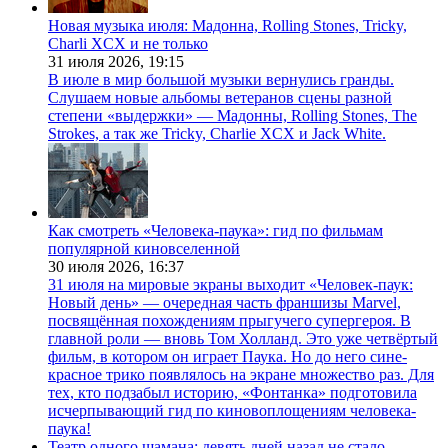
Новая музыка июля: Мадонна, Rolling Stones, Tricky,
Charli XCX и не только
31 июля 2026,
19:15
В июле в мир большой музыки вернулись гранды.
Слушаем новые альбомы ветеранов сцены разной
степени «выдержки» — Мадонны, Rolling Stones, The
Strokes, а так же Tricky, Charlie XCX и Jack White.
Как смотреть «Человека-паука»: гид по фильмам
популярной киновселенной
30 июля 2026,
16:37
31 июля на мировые экраны выходит «Человек-паук:
Новый день» — очередная часть франшизы Marvel,
посвящённая похождениям прыгучего супергероя. В
главной роли — вновь Том Холланд. Это уже четвёртый
фильм, в котором он играет Паука. Но до него сине-
красное трико появлялось на экране множество раз. Для
тех, кто подзабыл историю, «Фонтанка» подготовила
исчерпывающий гид по киновоплощениям человека-
паука!
Театр одного шамана: девять дней назад не стало