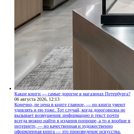
Какие книги — самые дорогие в магазинах Петербурга?
06 августа 2026,
12:13
Конечно, не цена в книге главное, — но книги умеют
удивлять и ею тоже. Тот случай, когда дороговизна не
вызывает возмущения: информацию и текст почти
всегда можно найти в издания попроще, а то и вообще в
интернете, — но качественная и художественно
оформленная книга — это произведение искусства.