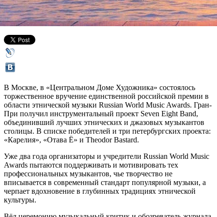
26 ноября 2017,
13:20
Версия для печати
В Москве, в «Центральном Доме Художника» состоялось
торжественное вручение единственной российской премии в
области этнической музыки Russian World Music Awards. Гран-
При получил инструментальный проект Seven Eight Band,
объединивший лучших этнических и джазовых музыкантов
столицы. В списке победителей и три петербургских проекта:
«Карелия», «Отава Ё» и Theodor Bastard.
Уже два года организаторы и учредители Russian World Music
Awards пытаются поддерживать и мотивировать тех
профессиональных музыкантов, чье творчество не
вписывается в современный стандарт популярной музыки, а
черпает вдохновение в глубинных традициях этнической
культуры.
Вёл церемонию музыкальный критик и обозреватель журнала