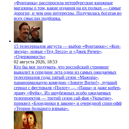
«Фонтанка» расспросила петербургские книжные
магазины о том, какие издания на их полках — самые
дорогие, и чем они интересны. Получилась богатая во
всех смыслах подборка.
15 телесериалов августа — выбор «Фонтанки»: «Коп-
звезда», новые «Тед Лессо» и «Джек Ричер»,
«Одержимость»
02 августа 2026,
18:53
Кто бы мог подумать, что российский стриминг
вывалит в середине лета одни из самых ожидаемых
телесериалов года: пятый сезон «Мажора»,
паранормальную комедию «Зовите Витю!», лучший
сериал с фестиваля «Пилот» — «Паша» и даже кибер-
драму «Фейк». Из зарубежных особо ожидаемых
телепроектов — третий сезон сай-фая «Укрытие»,
приквел «Блондинки в законе» и очередной спин-офф
«Теории большого взрыва».