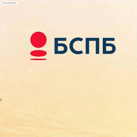
РЕКЛАМА
Афиша Plus
#телегид
Фонтанка.ру
Сегодня:
2026.08.08
11:21
Афиша Plus
кино
спектакли
выставки
концерты
лекции
книги
афиша плюс
новости
+