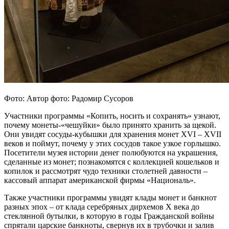
Фото: Автор фото: Радомир Сусоров
Участники программы «Копить, носить и сохранять» узнают,
почему монеты-«чешуйки» было принято хранить за щекой.
Они увидят сосуды-кубышки для хранения монет XVI – XVII
веков и поймут, почему у этих сосудов такое узкое горлышко.
Посетители музея истории денег полюбуются на украшения,
сделанные из монет; познакомятся с коллекцией кошельков и
копилок и рассмотрят чудо техники столетней давности –
кассовый аппарат американской фирмы «Националь».
Также участники программы увидят клады монет и банкнот
разных эпох – от клада серебряных дирхемов X века до
стеклянной бутылки, в которую в годы Гражданской войны
спрятали царские банкноты, свернув их в трубочки и залив