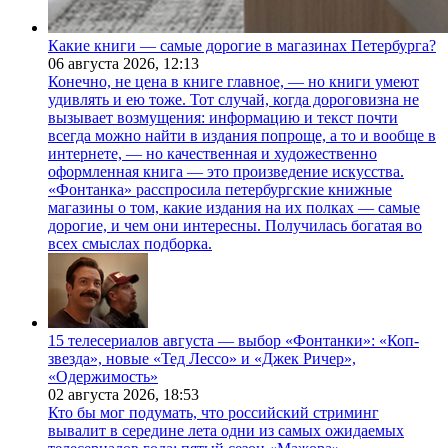
Какие книги — самые дорогие в магазинах Петербурга?
06 августа 2026,
12:13
Конечно, не цена в книге главное, — но книги умеют
удивлять и ею тоже. Тот случай, когда дороговизна не
вызывает возмущения: информацию и текст почти
всегда можно найти в издания попроще, а то и вообще в
интернете, — но качественная и художественно
оформленная книга — это произведение искусства.
«Фонтанка» расспросила петербургские книжные
магазины о том, какие издания на их полках — самые
дорогие, и чем они интересны. Получилась богатая во
всех смыслах подборка.
15 телесериалов августа — выбор «Фонтанки»: «Коп-
звезда», новые «Тед Лессо» и «Джек Ричер»,
«Одержимость»
02 августа 2026,
18:53
Кто бы мог подумать, что российский стриминг
вывалит в середине лета одни из самых ожидаемых