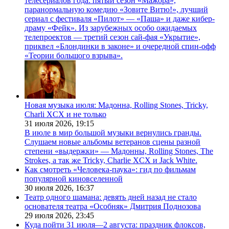
телесериалов года: пятый сезон «Мажора»,
паранормальную комедию «Зовите Витю!», лучший
сериал с фестиваля «Пилот» — «Паша» и даже кибер-
драму «Фейк». Из зарубежных особо ожидаемых
телепроектов — третий сезон сай-фая «Укрытие»,
приквел «Блондинки в законе» и очередной спин-офф
«Теории большого взрыва».
Новая музыка июля: Мадонна, Rolling Stones, Tricky,
Charli XCX и не только
31 июля 2026,
19:15
В июле в мир большой музыки вернулись гранды.
Слушаем новые альбомы ветеранов сцены разной
степени «выдержки» — Мадонны, Rolling Stones, The
Strokes, а так же Tricky, Charlie XCX и Jack White.
Как смотреть «Человека-паука»: гид по фильмам
популярной киновселенной
30 июля 2026,
16:37
Театр одного шамана: девять дней назад не стало
основателя театра «Особняк» Дмитрия Поднозова
29 июля 2026,
23:45
Куда пойти 31 июля—2 августа: праздник флоксов,