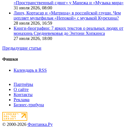
«Пространственный сдвиг» у Манежа и «Музыка мира»
31 июля 2026,
08:00
Линч, Кортасар и «Матрица» в российской глуши. Чем
цепляет мультфильм «Непокой» с музыкой Курехина?
28 июля 2026,
16:59
Книги-биографии: 7 ярких текстов о реальных людях от
монахинь Средневековья до Энтони Хопкинса
27 июля 2026,
18:00
Предыдущие статьи
Фишки
Календарь в RSS
Партнёры
О сайте
Контакты
Реклама
Бизнес-трибуна
© 2000-2026
Фонтанка.Ру