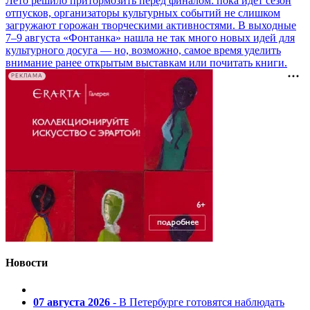
Лето решило притормозить перед финалом: пока идет сезон
отпусков, организаторы культурных событий не слишком
загружают горожан творческими активностями. В выходные
7–9 августа «Фонтанка» нашла не так много новых идей для
культурного досуга — но, возможно, самое время уделить
внимание ранее открытым выставкам или почитать книги.
РЕКЛАМА
Новости
07 августа 2026
- В Петербурге готовятся наблюдать