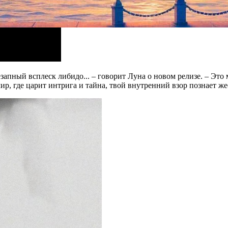
пный всплеск либидо... – говорит Луна о новом релизе. – Это 
ир, где царит интрига и тайна, твой внутренний взор познает же