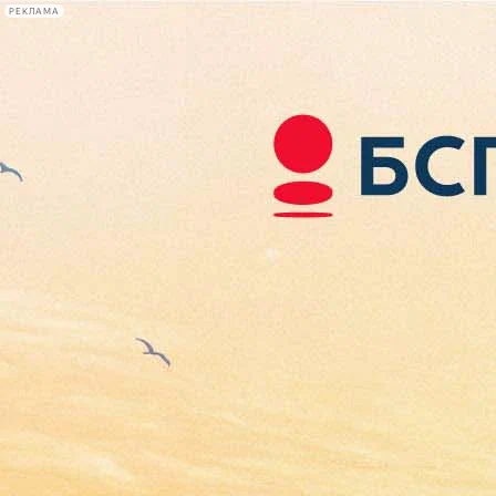
РЕКЛАМА
Афиша Plus
#телегид
Фонтанка.ру
Сегодня:
2026.08.07
15:21
Афиша Plus
кино
спектакли
выставки
концерты
лекции
книги
афиша плюс
новости
+