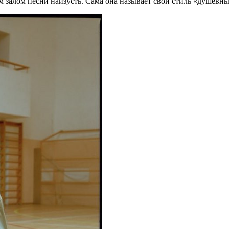
 залом песни наизусть. Сама она называет свой стиль «душевны