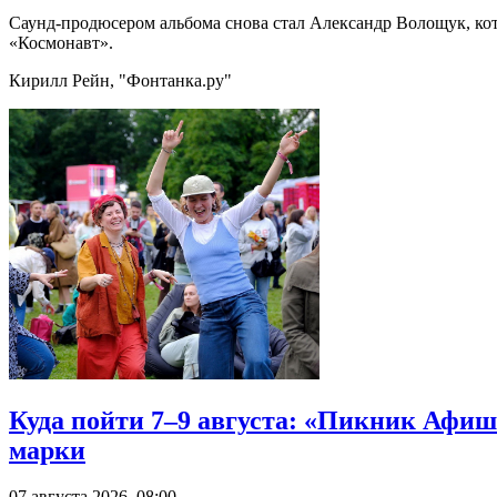
Саунд-продюсером альбома снова стал Александр Волощук, кот
«Космонавт».
Кирилл Рейн, "Фонтанка.ру"
Куда пойти 7–9 августа: «Пикник Афиш
марки
07 августа 2026, 08:00