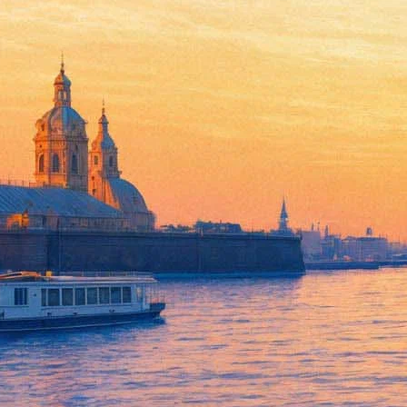
Луна представит в Петербург
17 ноября 2017,
22:40
Версия для печати
\Представительница «магического реализма», украинская пев
вошли восемь треков. Три из них – выпущенные ранее «Огонек