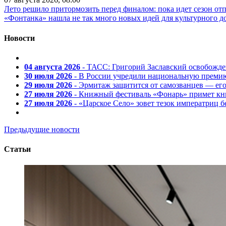
Лето решило притормозить перед финалом: пока идет сезон от
«Фонтанка» нашла не так много новых идей для культурного д
Новости
04 августа 2026
- ТАСС: Григорий Заславский освобожд
30 июля 2026
- В России учредили национальную премию
29 июля 2026
- Эрмитаж защитится от самозванцев — ег
27 июля 2026
- Книжный фестиваль «Фонарь» примет кни
27 июля 2026
- «Царское Село» зовет тезок императриц 
Предыдущие новости
Статьи