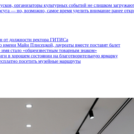
пусков, организаторы культурных событий не слишком загружаю
осуга — но, возможно, самое время уделить внимание ранее отк
ен от должности ректора ГИТИСа
 имени Майи Плисецкой, лауреаты вместе поставят балет
о имя стало «общеизвестным товарным знаком»
ги в хорошем состоянии на благотворительную ярмарку
бесплатно посетить музейные маршруты