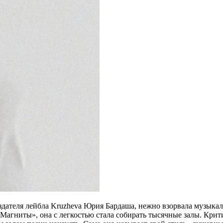
оздателя лейбла Kruzheva Юрия Бардаша, нежно взорвала музыка
Магниты», она с легкостью стала собирать тысячные залы. Крити