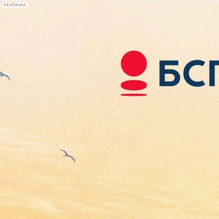
РЕКЛАМА
Афиша Plus
#телегид
Фонтанка.ру
Сегодня:
2026.08.08
01:49
Афиша Plus
кино
спектакли
выставки
концерты
лекции
книги
афиша плюс
новости
+