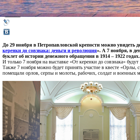
06 ноября 2017,
10:00
Версия для печати
До 29 ноября в Петропавловской крепости можно увидеть де
керенки до совзнака: деньги и революция
». А 7 ноября, в д
буклет об истории денежного обращения в 1914 – 1922 годах.
И только 7 ноября на выставке «От керенки до совзнака» будут 
Также 7 ноября можно будет принять участие в квесте «Орлы, 
помещали орлов, серпы и молоты, рабочих, солдат и военных м