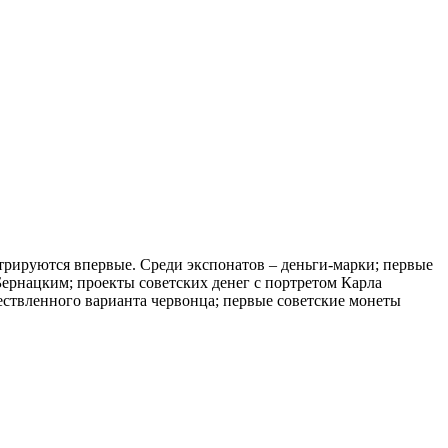
трируются впервые. Среди экспонатов – деньги-марки; первые
рнацким; проекты советских денег с портретом Карла
ествленного варианта червонца; первые советские монеты