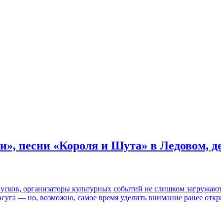
и», песни «Короля и Шута» в Ледовом, 
пусков, организаторы культурных событий не слишком загружаю
осуга — но, возможно, самое время уделить внимание ранее отк