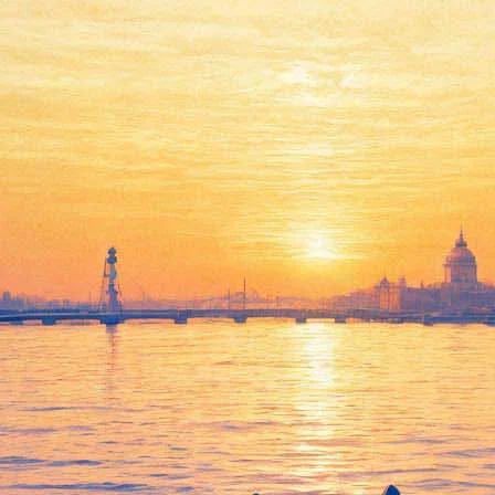
ренки до совзнака» будут пров