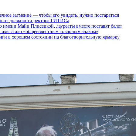
ечное затмение — чтобы его увидеть, нужно постараться
ен от должности ректора ГИТИСа
 имени Майи Плисецкой, лауреаты вместе поставят балет
о имя стало «общеизвестным товарным знаком»
ги в хорошем состоянии на благотворительную ярмарку