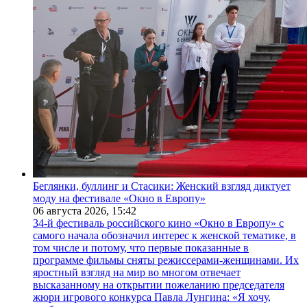
Беглянки, буллинг и Стасики: Женский взгляд диктует
моду на фестивале «Окно в Европу»
06 августа 2026,
15:42
34-й фестиваль российского кино «Окно в Европу» с
самого начала обозначил интерес к женской тематике, в
том числе и потому, что первые показанные в
программе фильмы сняты режиссерами-женщинами. Их
яростный взгляд на мир во многом отвечает
высказанному на открытии пожеланию председателя
жюри игрового конкурса Павла Лунгина: «Я хочу,