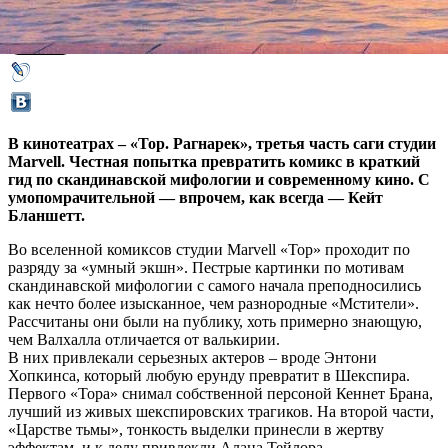
02 ноября 2017,
14:45
Версия для печати
В кинотеатрах – «Тор. Рагнарек», третья часть саги студии
Marvell. Честная попытка превратить комикс в краткий
гид по скандинавской мифологии и современному кино. С
умопомрачительной — впрочем, как всегда — Кейт
Бланшетт.
Во вселенной комиксов студии Marvell «Тор» проходит по
разряду за «умный экшн». Пестрые картинки по мотивам
скандинавской мифологии с самого начала преподносились
как нечто более изысканное, чем разнородные «Мстители».
Рассчитаны они были на публику, хоть примерно знающую,
чем Валхалла отличается от валькирии.
В них привлекали серьезных актеров – вроде Энтони
Хопкинса, который любую ерунду превратит в Шекспира.
Первого «Тора» снимал собственной персоной Кеннет Брана,
лучший из живых шекспировских трагиков. На второй части,
«Царстве тьмы», тонкость выделки принесли в жертву
эффектам, и к делу привлекли Алана Тейлора,