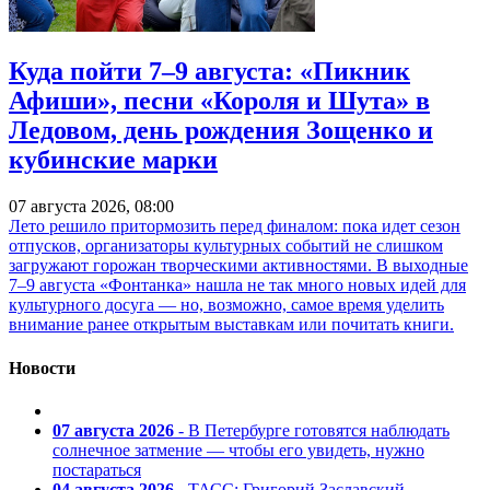
Куда пойти 7–9 августа: «Пикник
Афиши», песни «Короля и Шута» в
Ледовом, день рождения Зощенко и
кубинские марки
07 августа 2026, 08:00
Лето решило притормозить перед финалом: пока идет сезон
отпусков, организаторы культурных событий не слишком
загружают горожан творческими активностями. В выходные
7–9 августа «Фонтанка» нашла не так много новых идей для
культурного досуга — но, возможно, самое время уделить
внимание ранее открытым выставкам или почитать книги.
Новости
07 августа 2026
- В Петербурге готовятся наблюдать
солнечное затмение — чтобы его увидеть, нужно
постараться
04 августа 2026
- ТАСС: Григорий Заславский