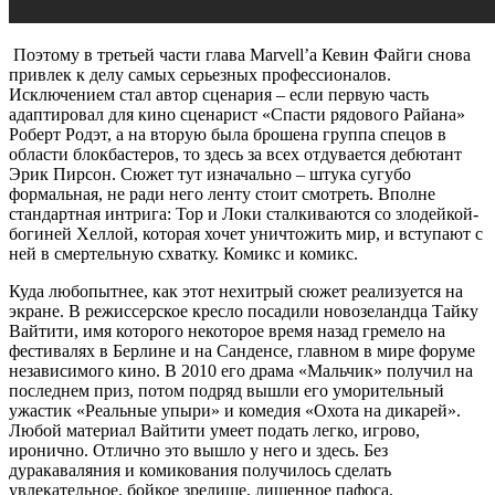
Поэтому в третьей части глава Marvell’a Кевин Файги снова
привлек к делу самых серьезных профессионалов.
Исключением стал автор сценария – если первую часть
адаптировал для кино сценарист «Спасти рядового Райана»
Роберт Родэт, а на вторую была брошена группа спецов в
области блокбастеров, то здесь за всех отдувается дебютант
Эрик Пирсон. Сюжет тут изначально – штука сугубо
формальная, не ради него ленту стоит смотреть. Вполне
стандартная интрига: Тор и Локи сталкиваются со злодейкой-
богиней Хеллой, которая хочет уничтожить мир, и вступают с
ней в смертельную схватку. Комикс и комикс.
Куда любопытнее, как этот нехитрый сюжет реализуется на
экране. В режиссерское кресло посадили новозеландца Тайку
Вайтити, имя которого некоторое время назад гремело на
фестивалях в Берлине и на Санденсе, главном в мире форуме
независимого кино. В 2010 его драма «Мальчик» получил на
последнем приз, потом подряд вышли его уморительный
ужастик «Реальные упыри» и комедия «Охота на дикарей».
Любой материал Вайтити умеет подать легко, игрово,
иронично. Отлично это вышло у него и здесь. Без
дуракаваляния и комикования получилось сделать
увлекательное, бойкое зрелище, лишенное пафоса.