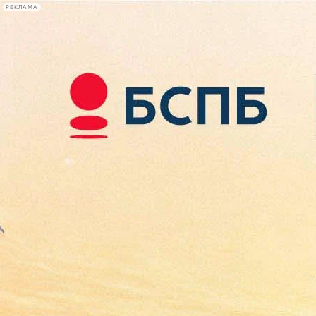
РЕКЛАМА
Афиша Plus
#телегид
Фонтанка.ру
Сегодня:
2026.08.09
02:01
Афиша Plus
кино
спектакли
выставки
концерты
лекции
книги
афиша плюс
новости
+