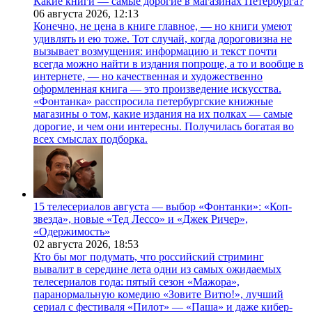
Какие книги — самые дорогие в магазинах Петербурга?
06 августа 2026,
12:13
Конечно, не цена в книге главное, — но книги умеют
удивлять и ею тоже. Тот случай, когда дороговизна не
вызывает возмущения: информацию и текст почти
всегда можно найти в издания попроще, а то и вообще в
интернете, — но качественная и художественно
оформленная книга — это произведение искусства.
«Фонтанка» расспросила петербургские книжные
магазины о том, какие издания на их полках — самые
дорогие, и чем они интересны. Получилась богатая во
всех смыслах подборка.
15 телесериалов августа — выбор «Фонтанки»: «Коп-
звезда», новые «Тед Лессо» и «Джек Ричер»,
«Одержимость»
02 августа 2026,
18:53
Кто бы мог подумать, что российский стриминг
вывалит в середине лета одни из самых ожидаемых
телесериалов года: пятый сезон «Мажора»,
паранормальную комедию «Зовите Витю!», лучший
сериал с фестиваля «Пилот» — «Паша» и даже кибер-