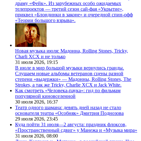
драму «Фейк». Из зарубежных особо ожидаемых
телепроектов — третий сезон сай-фая «Укрытие»,
приквел «Блондинки в законе» и очередной спин-офф
«Теории большого взрыва».
Новая музыка июля: Мадонна, Rolling Stones, Tricky,
Charli XCX и не только
31 июля 2026,
19:15
В июле в мир большой музыки вернулись гранды.
Слушаем новые альбомы ветеранов сцены разной
степени «выдержки» — Мадонны, Rolling Stones, The
Strokes, а так же Tricky, Charlie XCX и Jack White.
Как смотреть «Человека-паука»: гид по фильмам
популярной киновселенной
30 июля 2026,
16:37
Театр одного шамана: девять дней назад не стало
основателя театра «Особняк» Дмитрия Поднозова
29 июля 2026,
23:45
Куда пойти 31 июля—2 августа: праздник флоксов,
«Пространственный сдвиг» у Манежа и «Музыка мира»
31 июля 2026,
08:00