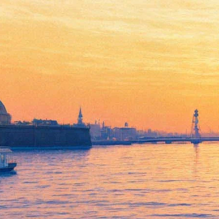
«Тор-3» на экранах: Ума
Валхалла