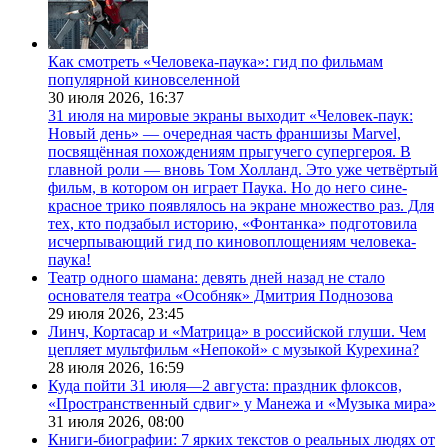
Как смотреть «Человека-паука»: гид по фильмам
популярной киновселенной
30 июля 2026,
16:37
31 июля на мировые экраны выходит «Человек-паук:
Новый день» — очередная часть франшизы Marvel,
посвящённая похождениям прыгучего супергероя. В
главной роли — вновь Том Холланд. Это уже четвёртый
фильм, в котором он играет Паука. Но до него сине-
красное трико появлялось на экране множество раз. Для
тех, кто подзабыл историю, «Фонтанка» подготовила
исчерпывающий гид по киновоплощениям человека-
паука!
Театр одного шамана: девять дней назад не стало
основателя театра «Особняк» Дмитрия Поднозова
29 июля 2026,
23:45
Линч, Кортасар и «Матрица» в российской глуши. Чем
цепляет мультфильм «Непокой» с музыкой Курехина?
28 июля 2026,
16:59
Куда пойти 31 июля—2 августа: праздник флоксов,
«Пространственный сдвиг» у Манежа и «Музыка мира»
31 июля 2026,
08:00
Книги-биографии: 7 ярких текстов о реальных людях от