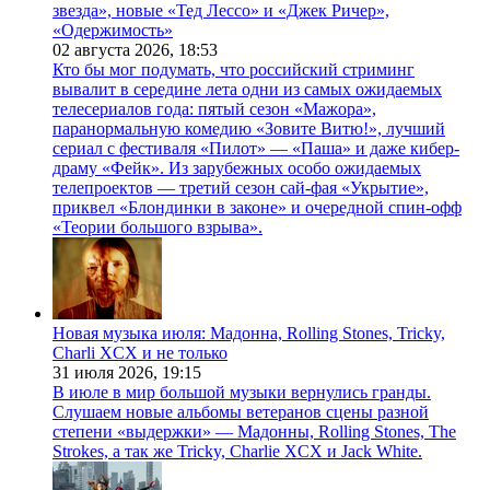
звезда», новые «Тед Лессо» и «Джек Ричер»,
«Одержимость»
02 августа 2026,
18:53
Кто бы мог подумать, что российский стриминг
вывалит в середине лета одни из самых ожидаемых
телесериалов года: пятый сезон «Мажора»,
паранормальную комедию «Зовите Витю!», лучший
сериал с фестиваля «Пилот» — «Паша» и даже кибер-
драму «Фейк». Из зарубежных особо ожидаемых
телепроектов — третий сезон сай-фая «Укрытие»,
приквел «Блондинки в законе» и очередной спин-офф
«Теории большого взрыва».
Новая музыка июля: Мадонна, Rolling Stones, Tricky,
Charli XCX и не только
31 июля 2026,
19:15
В июле в мир большой музыки вернулись гранды.
Слушаем новые альбомы ветеранов сцены разной
степени «выдержки» — Мадонны, Rolling Stones, The
Strokes, а так же Tricky, Charlie XCX и Jack White.