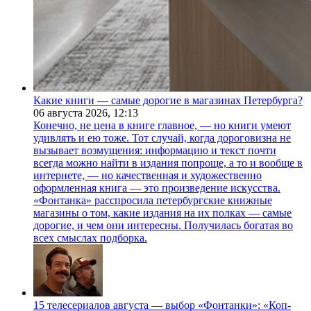
Какие книги — самые дорогие в магазинах Петербурга?
06 августа 2026,
12:13
Конечно, не цена в книге главное, — но книги умеют
удивлять и ею тоже. Тот случай, когда дороговизна не
вызывает возмущения: информацию и текст почти
всегда можно найти в издания попроще, а то и вообще в
интернете, — но качественная и художественно
оформленная книга — это произведение искусства.
«Фонтанка» расспросила петербургские книжные
магазины о том, какие издания на их полках — самые
дорогие, и чем они интересны. Получилась богатая во
всех смыслах подборка.
15 телесериалов августа — выбор «Фонтанки»: «Коп-