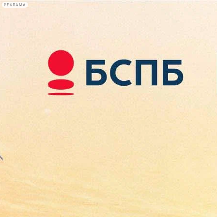
РЕКЛАМА
Афиша Plus
#телегид
Фонтанка.ру
Сегодня:
2026.08.07
08:06
Афиша Plus
кино
спектакли
выставки
концерты
лекции
книги
афиша плюс
новости
+