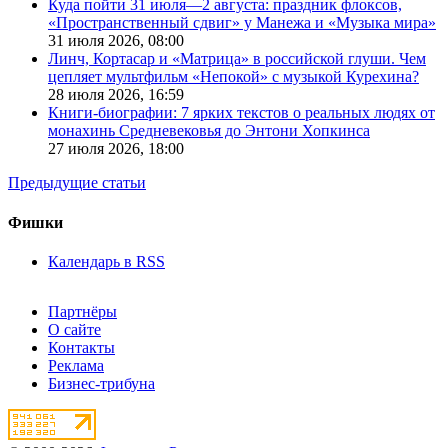
Куда пойти 31 июля—2 августа: праздник флоксов,
«Пространственный сдвиг» у Манежа и «Музыка мира»
31 июля 2026,
08:00
Линч, Кортасар и «Матрица» в российской глуши. Чем
цепляет мультфильм «Непокой» с музыкой Курехина?
28 июля 2026,
16:59
Книги-биографии: 7 ярких текстов о реальных людях от
монахинь Средневековья до Энтони Хопкинса
27 июля 2026,
18:00
Предыдущие статьи
Фишки
Календарь в RSS
Партнёры
О сайте
Контакты
Реклама
Бизнес-трибуна