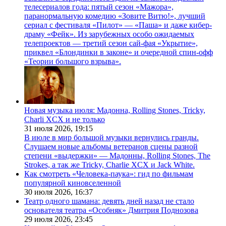
телесериалов года: пятый сезон «Мажора»,
паранормальную комедию «Зовите Витю!», лучший
сериал с фестиваля «Пилот» — «Паша» и даже кибер-
драму «Фейк». Из зарубежных особо ожидаемых
телепроектов — третий сезон сай-фая «Укрытие»,
приквел «Блондинки в законе» и очередной спин-офф
«Теории большого взрыва».
Новая музыка июля: Мадонна, Rolling Stones, Tricky,
Charli XCX и не только
31 июля 2026,
19:15
В июле в мир большой музыки вернулись гранды.
Слушаем новые альбомы ветеранов сцены разной
степени «выдержки» — Мадонны, Rolling Stones, The
Strokes, а так же Tricky, Charlie XCX и Jack White.
Как смотреть «Человека-паука»: гид по фильмам
популярной киновселенной
30 июля 2026,
16:37
Театр одного шамана: девять дней назад не стало
основателя театра «Особняк» Дмитрия Поднозова
29 июля 2026,
23:45