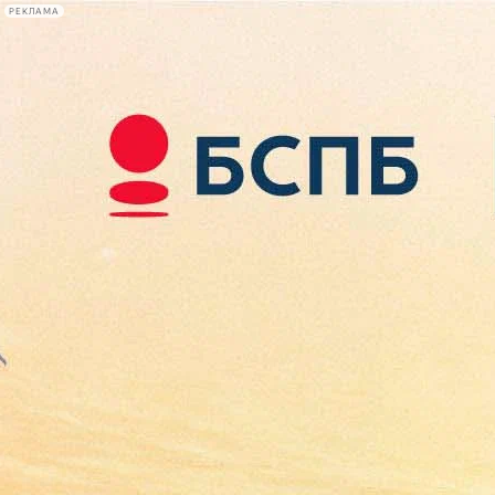
РЕКЛАМА
Афиша Plus
#телегид
Фонтанка.ру
Сегодня:
2026.08.08
15:46
Афиша Plus
кино
спектакли
выставки
концерты
лекции
книги
афиша плюс
новости
+