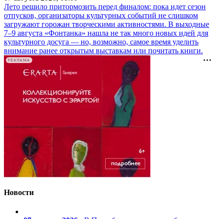
Лето решило притормозить перед финалом: пока идет сезон
отпусков, организаторы культурных событий не слишком
загружают горожан творческими активностями. В выходные
7–9 августа «Фонтанка» нашла не так много новых идей для
культурного досуга — но, возможно, самое время уделить
внимание ранее открытым выставкам или почитать книги.
РЕКЛАМА
Новости