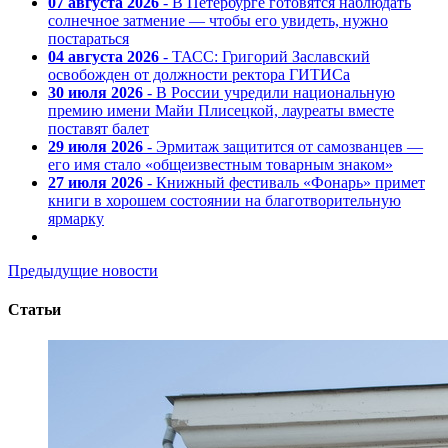
07 августа 2026
- В Петербурге готовятся наблюдать
солнечное затмение — чтобы его увидеть, нужно
постараться
04 августа 2026
- ТАСС: Григорий Заславский
освобожден от должности ректора ГИТИСа
30 июля 2026
- В России учредили национальную
премию имени Майи Плисецкой, лауреаты вместе
поставят балет
29 июля 2026
- Эрмитаж защитится от самозванцев —
его имя стало «общеизвестным товарным знаком»
27 июля 2026
- Книжный фестиваль «Фонарь» примет
книги в хорошем состоянии на благотворительную
ярмарку
Предыдущие новости
Статьи