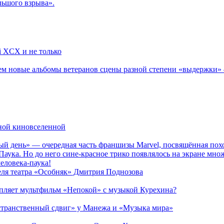
льшого взрыва».
li XCX и не только
новые альбомы ветеранов сцены разной степени «выдержки» — Мад
рной киновселенной
ый день» — очередная часть франшизы Marvel, посвящённая пох
Паука. Но до него сине-красное трико появлялось на экране мно
еловека-паука!
теля театра «Особняк» Дмитрия Поднозова
епляет мультфильм «Непокой» с музыкой Курехина?
странственный сдвиг» у Манежа и «Музыка мира»