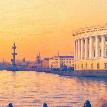
кого дворца
директора Исаакиевского собора, стала заместителем директора
да Ирада Вовненко работала главным специалистом
ора СПб ГБУК "ГМП «Исаакиевский собор» по связям с
театральных представлений и других культурных событий.
 итальянском живописце эпохи Возрождения Сандро