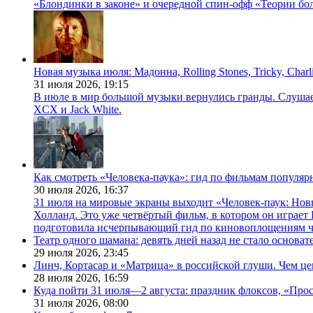
«Блондинки в законе» и очередной спин-офф «Теории бо
Новая музыка июля: Мадонна, Rolling Stones, Tricky, Char
31 июля 2026,
19:15
В июле в мир большой музыки вернулись гранды. Слушаем 
XCX и Jack White.
Как смотреть «Человека-паука»: гид по фильмам популя
30 июля 2026,
16:37
31 июля на мировые экраны выходит «Человек-паук: Нов
Холланд. Это уже четвёртый фильм, в котором он играет 
подготовила исчерпывающий гид по киновоплощениям ч
Театр одного шамана: девять дней назад не стало основа
29 июля 2026,
23:45
Линч, Кортасар и «Матрица» в российской глуши. Чем ц
28 июля 2026,
16:59
Куда пойти 31 июля—2 августа: праздник флоксов, «Про
31 июля 2026,
08:00