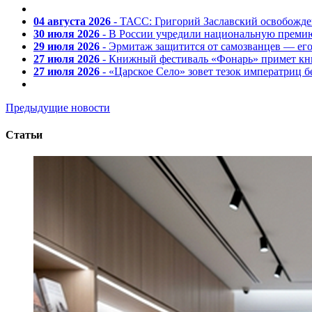
04 августа 2026
- ТАСС: Григорий Заславский освобожд
30 июля 2026
- В России учредили национальную премию
29 июля 2026
- Эрмитаж защитится от самозванцев — ег
27 июля 2026
- Книжный фестиваль «Фонарь» примет кни
27 июля 2026
- «Царское Село» зовет тезок императриц 
Предыдущие новости
Статьи