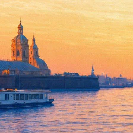
Ирада Вовненко назначена за
02 октября 2017,
19:07
Версия для печати
Как стало известно "Фонтанке", писатель Ирада Вовненко,
в т
по внешним связям и культурным проектам в заметной культур
Ирада Вовненко – член союза писателей Санкт-Петербурга, авт
международного отдела ГМЗ «Царское Село». В течение нескол
общественностью.
Согласно информации из Юсуповского дворца, Ирада Вовненко 
Писательскую деятельность Ирада Вовненко не оставляет. В н
Боттичелли.
Фонтанка.ру