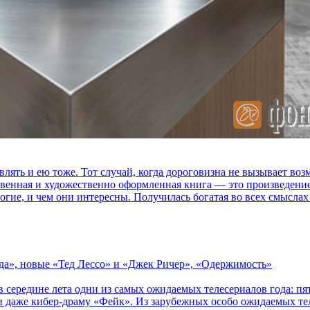
влять и ею тоже. Тот случай, когда дороговизна не вызывает в
ственная и художественно оформленная книга — это произведени
огие, и чем они интересны. Получилась богатая во всех смыслах
зда», новые «Тед Лессо» и «Джек Ричер», «Одержимость»
в середине лета одни из самых ожидаемых телесериалов года: 
 даже кибер-драму «Фейк». Из зарубежных особо ожидаемых тел