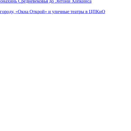
 монахинь Средневековья до Энтони Хопкинса
 городу, «Окна Открой» и уличные театры в ЦПКиО