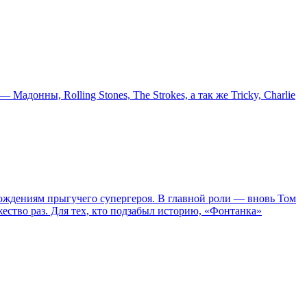
онны, Rolling Stones, The Strokes, а так же Tricky, Charlie
ождениям прыгучего супергероя. В главной роли — вновь Том
жество раз. Для тех, кто подзабыл историю, «Фонтанка»