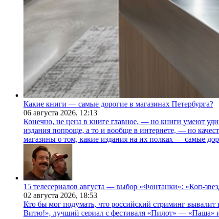
Какие книги — самые дорогие в магазинах Петербурга?
06 августа 2026,
12:13
Конечно, не цена в книге главное, — но книги умеют уди
издания попроще, а то и вообще в интернете, — но каче
магазины о том, какие издания на их полках — самые дор
15 телесериалов августа — выбор «Фонтанки»: «Коп-зве
02 августа 2026,
18:53
Кто бы мог подумать, что российский стриминг вывалит 
Витю!», лучший сериал с фестиваля «Пилот» — «Паша» и