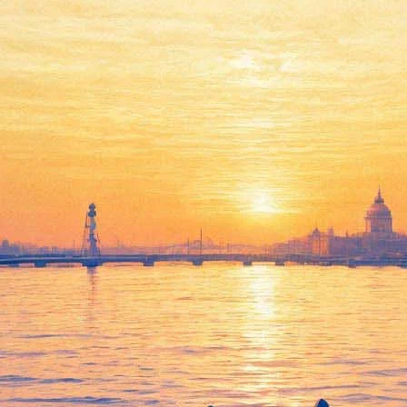
местителем директора Юсуповс
ечение 16 дней
после ухода Николая Бурова занимавшая пост и.о. 
ной институции Петербурга – музее "Юсуповский дворец".
ор нескольких детских книг и романов для взрослых. С 2003 го
ьких лет до июня 2017 года занимала пост заместителя директ
займется в нем системной организацией выставок, концертов, 
астоящий момент готовится к выходу ее новый роман о великом