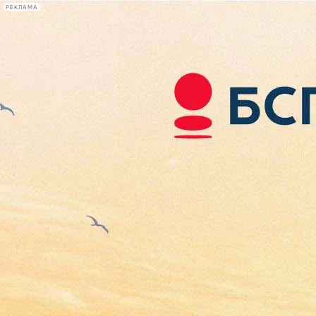
РЕКЛАМА
Афиша Plus
#телегид
Фонтанка.ру
Сегодня:
2026.08.07
15:26
Афиша Plus
кино
спектакли
выставки
концерты
лекции
книги
афиша плюс
новости
+