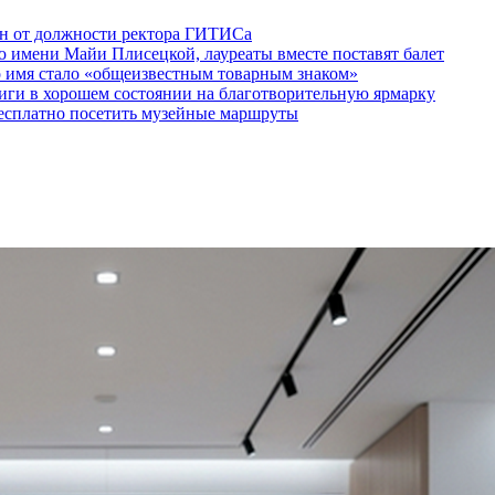
ен от должности ректора ГИТИСа
 имени Майи Плисецкой, лауреаты вместе поставят балет
о имя стало «общеизвестным товарным знаком»
ги в хорошем состоянии на благотворительную ярмарку
бесплатно посетить музейные маршруты