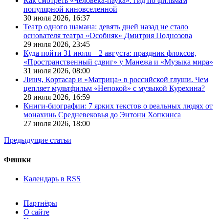
Как смотреть «Человека-паука»: гид по фильмам
популярной киновселенной
30 июля 2026,
16:37
Театр одного шамана: девять дней назад не стало
основателя театра «Особняк» Дмитрия Поднозова
29 июля 2026,
23:45
Куда пойти 31 июля—2 августа: праздник флоксов,
«Пространственный сдвиг» у Манежа и «Музыка мира»
31 июля 2026,
08:00
Линч, Кортасар и «Матрица» в российской глуши. Чем
цепляет мультфильм «Непокой» с музыкой Курехина?
28 июля 2026,
16:59
Книги-биографии: 7 ярких текстов о реальных людях от
монахинь Средневековья до Энтони Хопкинса
27 июля 2026,
18:00
Предыдущие статьи
Фишки
Календарь в RSS
Партнёры
О сайте