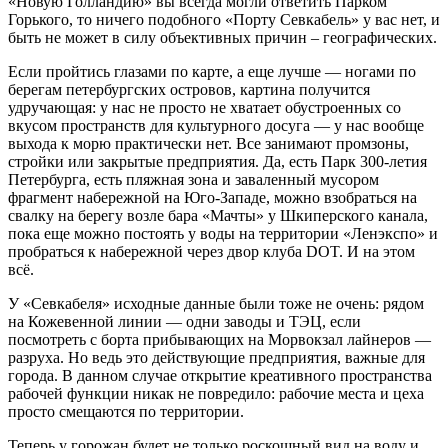
«Новую Голландию» вы всегда могли ответить Парком
Горького, то ничего подобного «Порту Севкабель» у вас нет, и
быть не может в силу объективных причин – географических.
Если пройтись глазами по карте, а еще лучше — ногами по
берегам петербургских островов, картина получится
удручающая: у нас не просто не хватает обустроенных со
вкусом пространств для культурного досуга — у нас вообще
выхода к морю практически нет. Все занимают промзоны,
стройки или закрытые предприятия. Да, есть Парк 300-летия
Петербурга, есть пляжная зона и заваленный мусором
фрагмент набережной на Юго-Западе, можно взобраться на
свалку на берегу возле бара «Мачты» у Шкиперского канала,
пока еще можно постоять у воды на территории «Ленэкспо» и
пробраться к набережной через двор клуба DOT. И на этом
всё.
У «Севкабеля» исходные данные были тоже не очень: рядом
на Кожевенной линии — одни заводы и ТЭЦ, если
посмотреть с борта прибывающих на Морвокзал лайнеров —
разруха. Но ведь это действующие предприятия, важные для
города. В данном случае открытие креативного пространства
рабочей функции никак не повредило: рабочие места и цеха
просто смещаются по территории.
Теперь у горожан будет не только роскошный вид на воду и