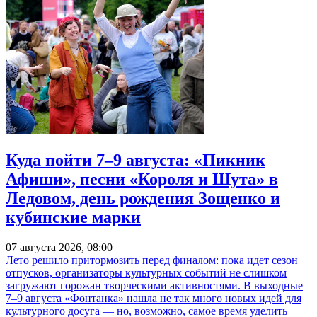
Куда пойти 7–9 августа: «Пикник
Афиши», песни «Короля и Шута» в
Ледовом, день рождения Зощенко и
кубинские марки
07 августа 2026, 08:00
Лето решило притормозить перед финалом: пока идет сезон
отпусков, организаторы культурных событий не слишком
загружают горожан творческими активностями. В выходные
7–9 августа «Фонтанка» нашла не так много новых идей для
культурного досуга — но, возможно, самое время уделить