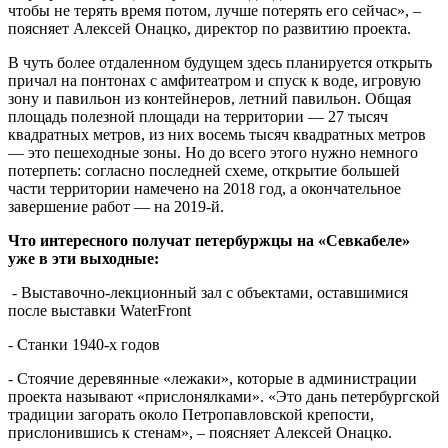
чтобы не терять время потом, лучше потерять его сейчас», –
поясняет Алексей Онацко, директор по развитию проекта.
В чуть более отдаленном будущем здесь планируется открыть
причал на понтонах с амфитеатром и спуск к воде, игровую
зону и павильон из контейнеров, летний павильон. Общая
площадь полезной площади на территории — 27 тысяч
квадратных метров, из них восемь тысяч квадратных метров
— это пешеходные зоны. Но до всего этого нужно немного
потерпеть: согласно последней схеме, открытие большей
части территории намечено на 2018 год, а окончательное
завершение работ — на 2019-й.
Что интересного получат петербуржцы на «Севкабеле»
уже в эти выходные:
- Выставочно-лекционный зал с объектами, оставшимися
после выставки WaterFront
- Станки 1940-х годов
- Стоячие деревянные «лежаки», которые в администрации
проекта называют «прислонялками». «Это дань петербургской
традиции загорать около Петропавловской крепости,
прислонившись к стенам», – поясняет Алексей Онацко.