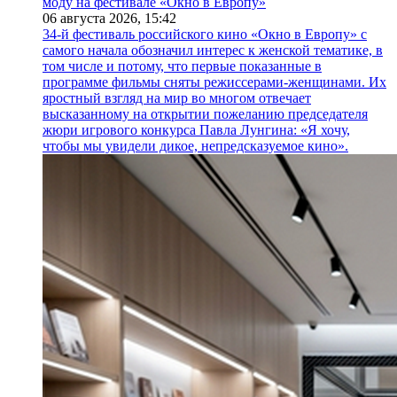
моду на фестивале «Окно в Европу»
06 августа 2026,
15:42
34-й фестиваль российского кино «Окно в Европу» с
самого начала обозначил интерес к женской тематике, в
том числе и потому, что первые показанные в
программе фильмы сняты режиссерами-женщинами. Их
яростный взгляд на мир во многом отвечает
высказанному на открытии пожеланию председателя
жюри игрового конкурса Павла Лунгина: «Я хочу,
чтобы мы увидели дикое, непредсказуемое кино».