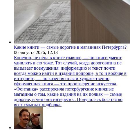
Какие книги — самые дорогие в магазинах Петербурга?
06 августа 2026,
12:13
Конечно, не цена в книге главное, — но книги умеют
удивлять и ею тоже. Тот случай, когда дороговизна не
вызывает возмущения: информацию и текст почти
всегда можно найти в издания попроще, а то и вообще в
интернете, — но качественная и художественно
оформленная книга — это произведение искусства.
«Фонтанка» расспросила петербургские книжные
магазины о том, какие издания на их полках — самые
дорогие, и чем они интересны. Получилась богатая во
всех смыслах подборка.