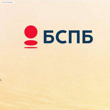
РЕКЛАМА
Афиша Plus
#телегид
Фонтанка.ру
Сегодня:
2026.08.08
03:33
Афиша Plus
кино
спектакли
выставки
концерты
лекции
книги
афиша плюс
новости
+