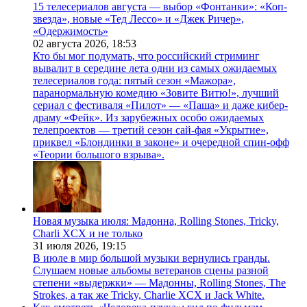
15 телесериалов августа — выбор «Фонтанки»: «Коп-
звезда», новые «Тед Лессо» и «Джек Ричер»,
«Одержимость»
02 августа 2026,
18:53
Кто бы мог подумать, что российский стриминг
вывалит в середине лета одни из самых ожидаемых
телесериалов года: пятый сезон «Мажора»,
паранормальную комедию «Зовите Витю!», лучший
сериал с фестиваля «Пилот» — «Паша» и даже кибер-
драму «Фейк». Из зарубежных особо ожидаемых
телепроектов — третий сезон сай-фая «Укрытие»,
приквел «Блондинки в законе» и очередной спин-офф
«Теории большого взрыва».
Новая музыка июля: Мадонна, Rolling Stones, Tricky,
Charli XCX и не только
31 июля 2026,
19:15
В июле в мир большой музыки вернулись гранды.
Слушаем новые альбомы ветеранов сцены разной
степени «выдержки» — Мадонны, Rolling Stones, The
Strokes, а так же Tricky, Charlie XCX и Jack White.