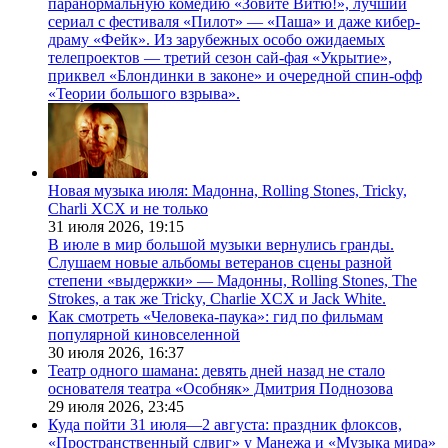
паранормальную комедию «Зовите Витю!», лучший
сериал с фестиваля «Пилот» — «Паша» и даже кибер-
драму «Фейк». Из зарубежных особо ожидаемых
телепроектов — третий сезон сай-фая «Укрытие»,
приквел «Блондинки в законе» и очередной спин-офф
«Теории большого взрыва».
Новая музыка июля: Мадонна, Rolling Stones, Tricky,
Charli XCX и не только
31 июля 2026,
19:15
В июле в мир большой музыки вернулись гранды.
Слушаем новые альбомы ветеранов сцены разной
степени «выдержки» — Мадонны, Rolling Stones, The
Strokes, а так же Tricky, Charlie XCX и Jack White.
Как смотреть «Человека-паука»: гид по фильмам
популярной киновселенной
30 июля 2026,
16:37
Театр одного шамана: девять дней назад не стало
основателя театра «Особняк» Дмитрия Поднозова
29 июля 2026,
23:45
Куда пойти 31 июля—2 августа: праздник флоксов,
«Пространственный сдвиг» у Манежа и «Музыка мира»