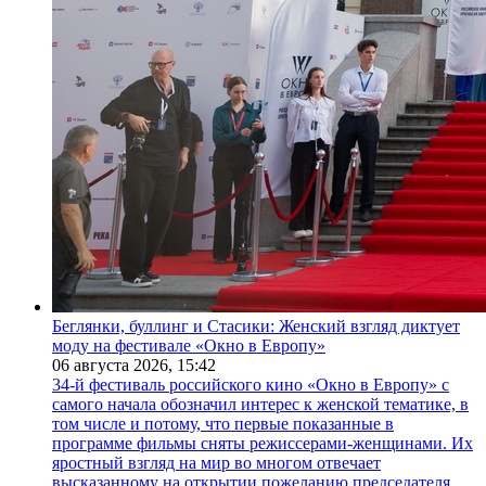
Беглянки, буллинг и Стасики: Женский взгляд диктует
моду на фестивале «Окно в Европу»
06 августа 2026,
15:42
34-й фестиваль российского кино «Окно в Европу» с
самого начала обозначил интерес к женской тематике, в
том числе и потому, что первые показанные в
программе фильмы сняты режиссерами-женщинами. Их
яростный взгляд на мир во многом отвечает
высказанному на открытии пожеланию председателя