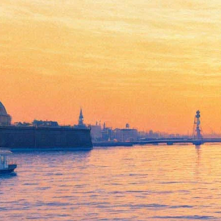
Oxxxymiron станет главным
злодеем в экранизации
романа Пелевина
27 сентября 2017,
21:16
Версия для печати
На официальном канале популярного рэп-исполнителя
Оксимирона появилось видео о его грядущих съемках в кино.
Режиссер Виктор Гинзбург представляет Мирона Федорова
(настоящее имя рэпера) в роли Митры в картине Empire V.
«Я долгое время искал главного злодея для своего нового
фильма и вот, наконец, я его нашел», – рассказывает он.
Интересно, что в тексте песни Оксимирона Darkside 2013 года
есть строчка о том, что ему снится глава «Ампира V».