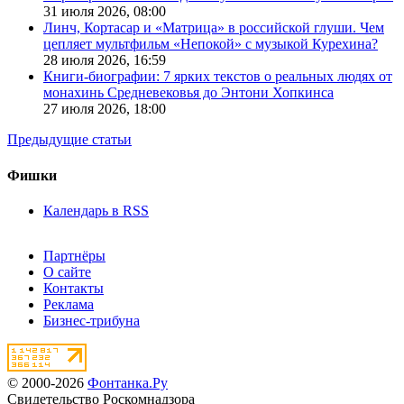
31 июля 2026,
08:00
Линч, Кортасар и «Матрица» в российской глуши. Чем
цепляет мультфильм «Непокой» с музыкой Курехина?
28 июля 2026,
16:59
Книги-биографии: 7 ярких текстов о реальных людях от
монахинь Средневековья до Энтони Хопкинса
27 июля 2026,
18:00
Предыдущие статьи
Фишки
Календарь в RSS
Партнёры
О сайте
Контакты
Реклама
Бизнес-трибуна
© 2000-2026
Фонтанка.Ру
Свидетельство Роскомнадзора