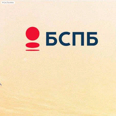
РЕКЛАМА
Афиша Plus
#телегид
Фонтанка.ру
Сегодня:
2026.08.07
23:52
Афиша Plus
кино
спектакли
выставки
концерты
лекции
книги
афиша плюс
новости
+