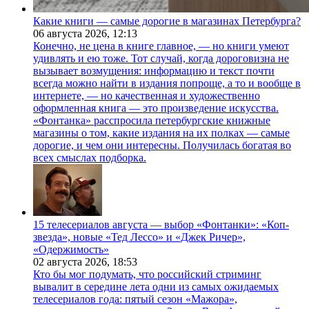
Какие книги — самые дорогие в магазинах Петербурга?
06 августа 2026,
12:13
Конечно, не цена в книге главное, — но книги умеют
удивлять и ею тоже. Тот случай, когда дороговизна не
вызывает возмущения: информацию и текст почти
всегда можно найти в издания попроще, а то и вообще в
интернете, — но качественная и художественно
оформленная книга — это произведение искусства.
«Фонтанка» расспросила петербургские книжные
магазины о том, какие издания на их полках — самые
дорогие, и чем они интересны. Получилась богатая во
всех смыслах подборка.
15 телесериалов августа — выбор «Фонтанки»: «Коп-
звезда», новые «Тед Лессо» и «Джек Ричер»,
«Одержимость»
02 августа 2026,
18:53
Кто бы мог подумать, что российский стриминг
вывалит в середине лета одни из самых ожидаемых
телесериалов года: пятый сезон «Мажора»,